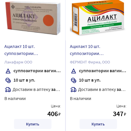
Ацилакт 10 шт.
Ацилакт 10 шт.
суппозитории
суппозитории
вагинальные
вагинальные
Ланафарм ООО
ФЕРМЕНТ Фирма, ООО
суппозитории вагинальные
суппозитории вагинальные
10 шт в уп.
10 шт в уп.
Доставим в аптеку
завтра
Доставим в аптеку
завтра
В наличии
В наличии
Цена:
Цена:
406
347
₽
₽
Купить
Купить