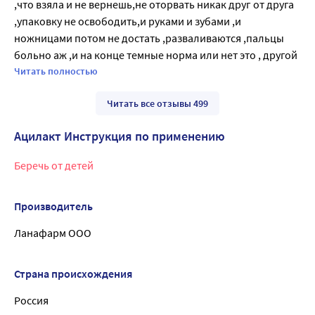
,что взяла и не вернешь,не оторвать никак друг от друга 
,упаковку не освободить,и руками и зубами ,и 
ножницами потом не достать ,разваливаются ,пальцы 
больно аж ,и на конце темные норма или нет это , другой 
фирмы так не было ,никогда не встречалась с таким
Читать полностью
Читать все отзывы 499
Ацилакт Инструкция по применению
Беречь от детей
Производитель
Ланафарм ООО
Страна происхождения
Россия