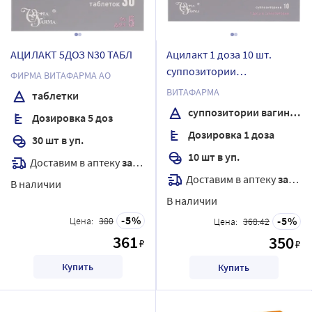
АЦИЛАКТ 5ДОЗ N30 ТАБЛ
Ацилакт 1 доза 10 шт.
суппозитории
ФИРМА ВИТАФАРМА АО
вагинальные
ВИТАФАРМА
таблетки
суппозитории вагинальные
Дозировка 5 доз
Дозировка 1 доза
30 шт в уп.
10 шт в уп.
Доставим в аптеку
завтра
Доставим в аптеку
завтра
В наличии
В наличии
5
5
Цена:
380
Цена:
368.42
361
350
₽
₽
Купить
Купить