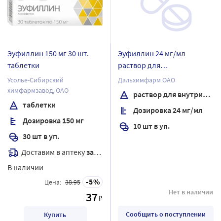
Эуфиллин 150 мг 30 шт.
Эуфиллин 24 мг/мл
таблетки
раствор для
внутривенного введения 5
Усолье-Сибирский
Дальхимфарм ОАО
мл ампулы 10 шт. /пачка
химфармзавод, ОАО
раствор для внутривенного введения
таблетки
Дозировка 24 мг/мл
Дозировка 150 мг
10 шт в уп.
30 шт в уп.
Доставим в аптеку
завтра
В наличии
5
Цена:
38.95
Нет в наличии
37
₽
Сообщить о поступлении
Купить