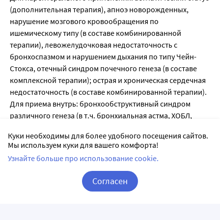
(дополнительная терапия), апноэ новорожденных,
нарушение мозгового кровообращения по
ишемическому типу (в составе комбинированной
терапии), левожелудочковая недостаточность с
бронхоспазмом и нарушением дыхания по типу Чейн-
Стокса, отечный синдром почечного генеза (в составе
комплексной терапии); острая и хроническая сердечная
недостаточность (в составе комбинированной терапии).
Для приема внутрь: бронхообструктивный синдром
различного генеза (в т.ч. бронхиальная астма, ХОБЛ,
включая эмфизему легких, хронический обструктивный
Куки необходимы для более удобного посещения сайтов.
бронхит), гипертензия в малом круге кровообращения,
Мы используем куки для вашего комфорта!
легочное сердце, ночное апноэ; острая и хроническая
Узнайте больше про использование cookie.
сердечная недостаточность (в составе комбинированной
терапии).
Согласен
Корзина
Вход / Регистрация
Противопоказания