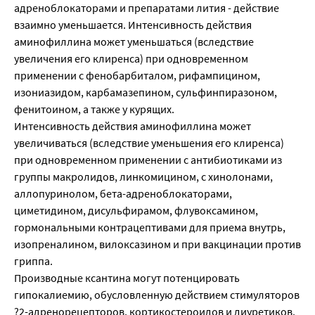
адреноблокаторами и препаратами лития - действие
взаимно уменьшается. Интенсивность действия
аминофиллина может уменьшаться (вследствие
увеличения его клиренса) при одновременном
применении с фенобарбиталом, рифампицином,
изониазидом, карбамазепином, сульфинпиразоном,
фенитоином, а также у курящих.
Интенсивность действия аминофиллина может
увеличиваться (вследствие уменьшения его клиренса)
при одновременном применении с антибиотиками из
группы макролидов, линкомицином, с хинолонами,
аллопуринолом, бета-адреноблокаторами,
циметидином, дисульфирамом, флувоксамином,
гормональными контрацептивами для приема внутрь,
изопреналином, вилоксазином и при вакцинации против
гриппа.
Производные ксантина могут потенцировать
гипокалиемию, обусловленную действием стимуляторов
?2-адренорецепторов, кортикостероидов и диуретиков.