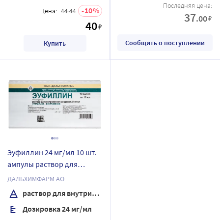
Последняя цена:
10
Цена:
44.44
37
.00
₽
40
₽
Сообщить о поступлении
Купить
Эуфиллин 24 мг/мл 10 шт.
ампулы раствор для
внутривенного введения
ДАЛЬХИМФАРМ АО
10 мл
раствор для внутривенного введения
Дозировка 24 мг/мл