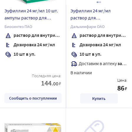
Эуфиллин 24 мг/мл 10 шт.
Эуфиллин 24 мг/мл
ампулы раствор для
раствор для
внутривенного введения
внутривенного введения 5
Биосинтез ПАО
Дальхимфарм ОАО
10 мл
мл ампулы 10 шт./коробка
раствор для внутривенного введения
раствор для внутривенного введения
Дозировка 24 мг/мл
Дозировка 24 мг/мл
10 шт в уп.
10 шт в уп.
Доставим в аптеку
завтра
В наличии
Последняя цена:
Цена:
144
.00
₽
86
₽
Сообщить о поступлении
Купить