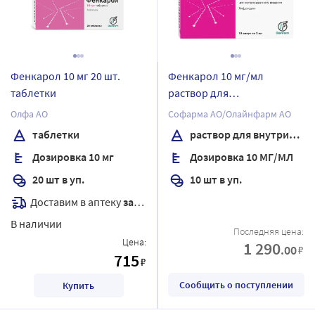
Фенкарол 10 мг 20 шт.
Фенкарол 10 мг/мл
таблетки
раствор для
внутримышечного
Олфа АО
Софарма АО/Олайнфарм АО
введения 2 мл ампулы 10
таблетки
раствор для внутримышечного введения
шт.
Дозировка 10 мг
Дозировка 10 МГ/МЛ
20 шт в уп.
10 шт в уп.
Доставим в аптеку
завтра
В наличии
Последняя цена:
Цена:
1 290
.00
₽
715
₽
Сообщить о поступлении
Купить