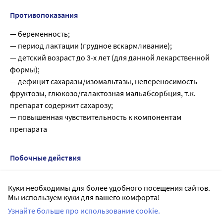
Противопоказания
— беременность;
— период лактации (грудное вскармливание);
— детский возраст до 3-х лет (для данной лекарственной
формы);
— дефицит сахаразы/изомальтазы, непереносимость
фруктозы, глюкозо/галактозная мальабсорбция, т.к.
препарат содержит сахарозу;
— повышенная чувствительность к компонентам
препарата
Побочные действия
Со стороны пищеварительной системы: сухость
Куки необходимы для более удобного посещения сайтов.
слизистой оболочки полости рта, тошнота, рвота.
Мы используем куки для вашего комфорта!
Со стороны ЦНС: сонливость, головная боль.
Узнайте больше про использование cookie.
Прочие: аллергические реакции.