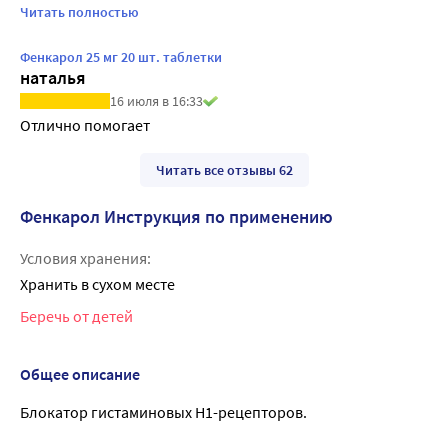
поэтому заказываю только его, жаль, что цена очень 
Читать полностью
кусается, для нашей семьи это отдельная большая статья 
Фенкарол 25 мг 20 шт. таблетки
расходов. 🥺
наталья
16 июля в 16:33
Отлично помогает
Читать все отзывы 62
Фенкарол Инструкция по применению
Условия хранения:
Хранить в сухом месте
Беречь от детей
Общее описание
Блокатор гистаминовых H1-рецепторов.