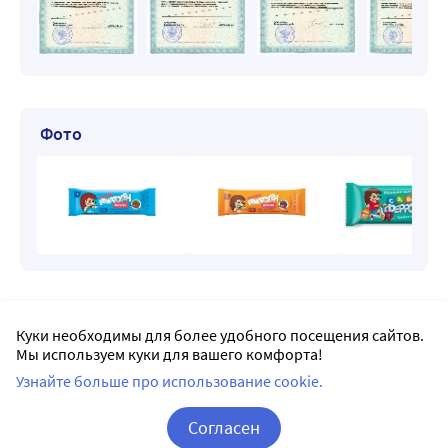
Фото
Доставка Феррогематоген в Ростове-на-Дону
Куки необходимы для более удобного посещения сайтов.
Мы используем куки для вашего комфорта!
Заказывая на Apteka.ru, можно выбрать доставку
Узнайте больше про использование cookie.
в удобную для вас аптеку рядом с домом или по дороге
на работу.
Согласен
Все пункты доставки в Ростове-на-Дону – 505 аптек.