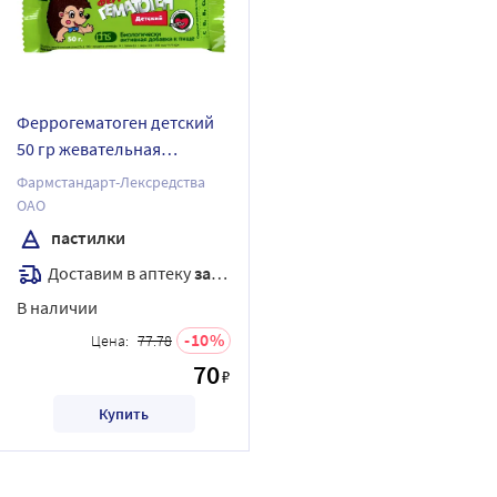
Феррогематоген детский
50 гр жевательная
пастилка
Фармстандарт-Лексредства
ОАО
пастилки
Доставим в аптеку
завтра
В наличии
10
Цена:
77.78
70
₽
Купить