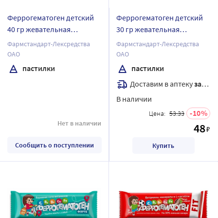
Феррогематоген детский
Феррогематоген детский
40 гр жевательная
30 гр жевательная
пастилка
пастилка
Фармстандарт-Лексредства
Фармстандарт-Лексредства
ОАО
ОАО
пастилки
пастилки
Доставим в аптеку
завтра
В наличии
10
Цена:
53.33
Нет в наличии
48
₽
Сообщить о поступлении
Купить