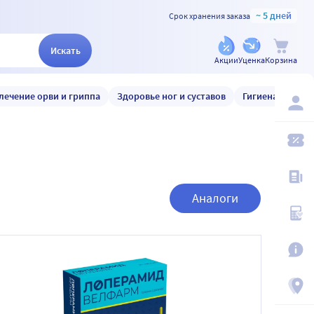
~ 5 дней
Срок хранения заказа
Искать
Акции
Уценка
Корзина
лечение орви и гриппа
Здоровье ног и суставов
Гигиена и уход
Аналоги