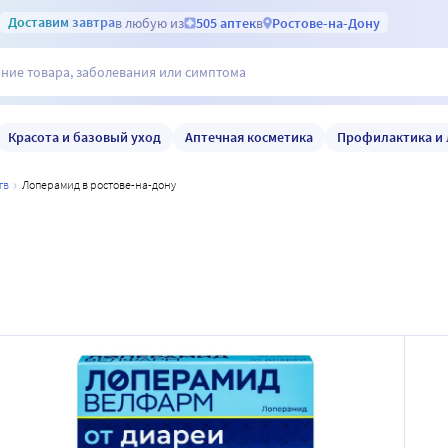
Доставим
завтра
в любую из
505 аптек
в
Ростове-на-Дону
Красота и базовый уход
Аптечная косметика
Профилактика и 
тв
лоперамид в ростове-на-дону