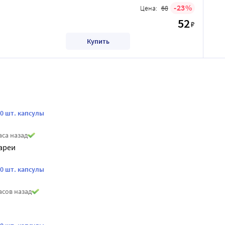
23
Цена:
68
52
₽
Купить
0 шт. капсулы
аса назад
ареи
0 шт. капсулы
асов назад