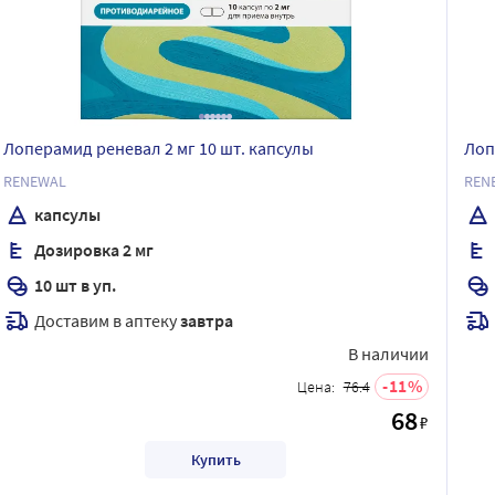
Лоперамид реневал 2 мг 10 шт. капсулы
Лоп
RENEWAL
REN
капсулы
Дозировка 2 мг
10 шт в уп.
Доставим в аптеку
завтра
В наличии
11
Цена:
76.4
68
₽
Купить