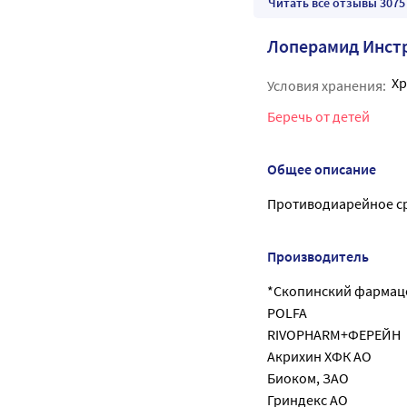
Читать все отзывы 3075
Лоперамид Инст
Хр
Условия хранения:
Беречь от детей
Общее описание
Противодиарейное ср
Производитель
*Скопинский фармац
POLFA
RIVOPHARM+ФЕРЕЙН
Акрихин ХФК АО
Биоком, ЗАО
Гриндекс АО