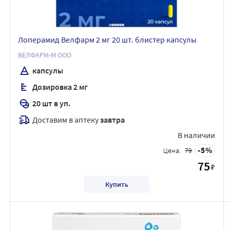
Лоперамид Велфарм 2 мг 20 шт. блистер капсулы
ВЕЛФАРМ-М ООО
капсулы
Дозировка 2 мг
20 шт в уп.
Доставим в аптеку
завтра
В наличии
5
Цена:
79
75
₽
Купить