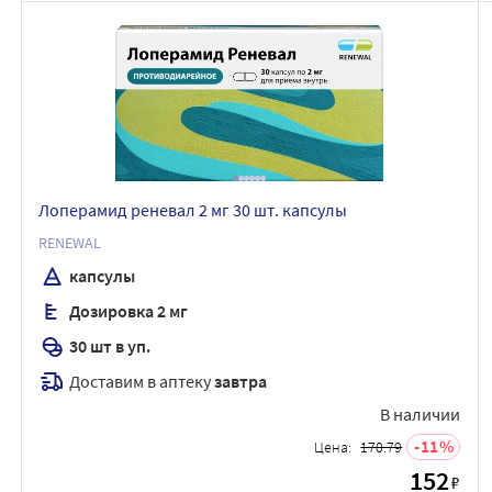
Лоперамид реневал 2 мг 30 шт. капсулы
RENEWAL
капсулы
Дозировка 2 мг
30 шт в уп.
Доставим в аптеку
завтра
В наличии
11
Цена:
170.79
152
₽