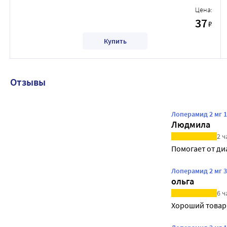
Цена:
37
₽
Купить
Отзывы
Лоперамид 2 мг 1
Людмила
2 ч
Помогает от ди
Лоперамид 2 мг 3
ольга
6 ч
Хороший товар