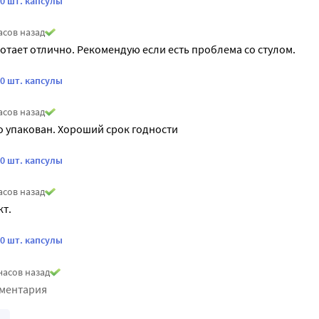
0 шт. капсулы
асов назад
тает отлично. Рекомендую если есть проблема со стулом.
0 шт. капсулы
асов назад
 упакован. Хороший срок годности
0 шт. капсулы
асов назад
т.
0 шт. капсулы
часов назад
мментария