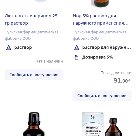
Люголя с глицерином 25
Йод 5% раствор для
гр раствор
наружного применения
спиртовой 10 мл флакон с
Тульская фармацевтическая
Тульская фармацевтическая
помазком
фабрика ООО
фабрика ООО
раствор
раствор для наружного применения спиртовой
Дозировка 5%
Нет в наличии
Последняя цена:
Сообщить о поступлении
91
.00
₽
Сообщить о поступлении