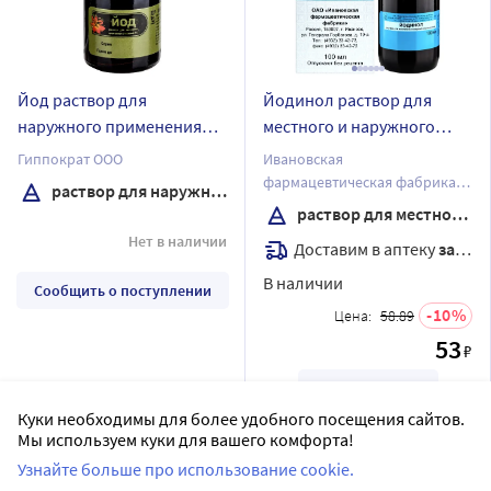
Йод раствор для
Йодинол раствор для
наружного применения
местного и наружного
спиртовой 10 мл флакон
применения 100 мл
Гиппократ ООО
Ивановская
фармацевтическая фабрика
раствор для наружного применения спиртовой
ОАО
раствор для местного и наружного применения
Нет в наличии
Доставим в аптеку
завтра
В наличии
Сообщить о поступлении
10
Цена:
58.89
53
₽
Купить
Куки необходимы для более удобного посещения сайтов.
Мы используем куки для вашего комфорта!
Узнайте больше про использование cookie.