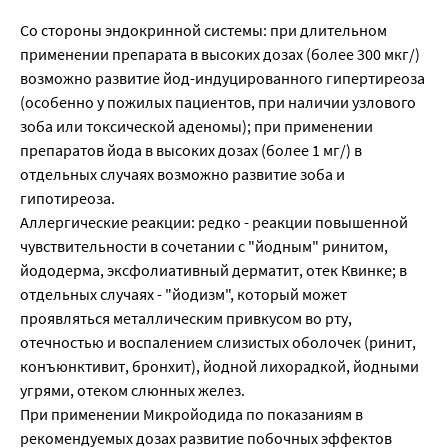
Со стороны эндокринной системы: при длительном
применении препарата в высоких дозах (более 300 мкг/)
возможно развитие йод-индуцированного гипертиреоза
(особенно у пожилых пациентов, при наличии узлового
зоба или токсической аденомы); при применении
препаратов йода в высоких дозах (более 1 мг/) в
отдельных случаях возможно развитие зоба и
гипотиреоза.
Аллергические реакции: редко - реакции повышенной
чувствительности в сочетании с "йодным" ринитом,
йододерма, эксфолиативный дерматит, отек Квинке; в
отдельных случаях - "йодизм", который может
проявляться металлическим привкусом во рту,
отечностью и воспалением слизистых оболочек (ринит,
конъюнктивит, бронхит), йодной лихорадкой, йодными
угрями, отеком слюнных желез.
При применении Микройодида по показаниям в
рекомендуемых дозах развитие побочных эффектов