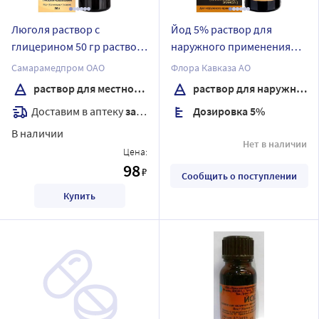
Люголя раствор с
Йод 5% раствор для
глицерином 50 гр раствор
наружного применения
для местного применения
спиртовой 10 мл флакон
Самарамедпром ОАО
Флора Кавказа АО
исполнение
раствор для местного применения
раствор для наружного применения спиртовой
распылительная насадка
Доставим в аптеку
завтра
Дозировка 5%
флакон
В наличии
Нет в наличии
Цена:
98
₽
Сообщить о поступлении
Купить