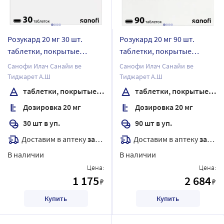
Розукард 20 мг 30 шт.
Розукард 20 мг 90 шт.
таблетки, покрытые
таблетки, покрытые
пленочной оболочкой
пленочной оболочкой
Санофи Илач Санайи ве
Санофи Илач Санайи ве
Тиджарет А.Ш
Тиджарет А.Ш
таблетки, покрытые пленочной оболочкой
таблетки, покрытые пленочной оболочкой
Дозировка 20 мг
Дозировка 20 мг
30 шт в уп.
90 шт в уп.
Доставим в аптеку
завтра
Доставим в аптеку
завтра
В наличии
В наличии
Цена:
Цена:
1 175
2 684
₽
₽
Купить
Купить