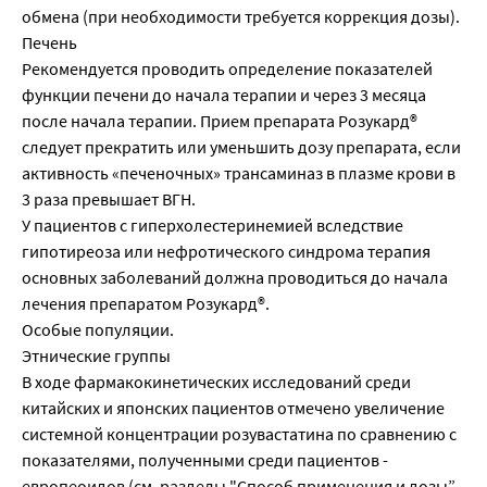
обмена (при необходимости требуется коррекция дозы).
Печень
Рекомендуется проводить определение показателей
функции печени до начала терапии и через 3 месяца
после начала терапии. Прием препарата Розукард®
следует прекратить или уменьшить дозу препарата, если
активность «печеночных» трансаминаз в плазме крови в
3 раза превышает ВГН.
У пациентов с гиперхолестеринемией вследствие
гипотиреоза или нефротического синдрома терапия
основных заболеваний должна проводиться до начала
лечения препаратом Розукард®.
Особые популяции.
Этнические группы
В ходе фармакокинетических исследований среди
китайских и японских пациентов отмечено увеличение
системной концентрации розувастатина по сравнению с
показателями, полученными среди пациентов -
европеоидов (см. разделы "Способ применения и дозы”