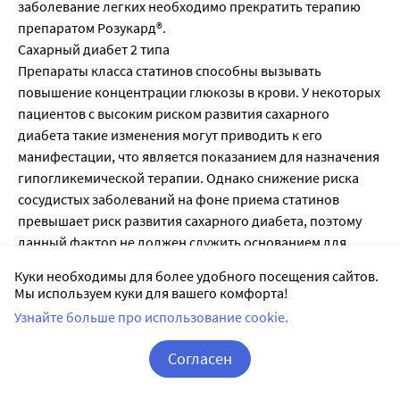
заболевание легких необходимо прекратить терапию
препаратом Poзукард®.
Сахарный диабет 2 типа
Препараты класса статинов способны вызывать
повышение концентрации глюкозы в крови. У некоторых
пациентов с высоким риском развития сахарного
диабета такие изменения могут приводить к его
манифестации, что является показанием для назначения
гипогликемической терапии. Однако снижение риска
сосудистых заболеваний на фоне приема статинов
превышает риск развития сахарного диабета, поэтому
данный фактор не должен служить основанием для
отмены лечения статинами. За пациентами группы риска
Куки необходимы для более удобного посещения сайтов.
(концентрация глюкозы в крови натощак 5,6-6,9 ммоль/
Мы используем куки для вашего комфорта!
л, индекс массы тела (ИМТ) > 30 кг/м2,
Узнайте больше про использование cookie.
гипертриглицеридемия, артериальная гипертензия в
анамнезе) следует установить врачебное наблюдение и
Согласен
регулярно проводить контроль биохимических
Корзина
Вход / Регистрация
параметров.