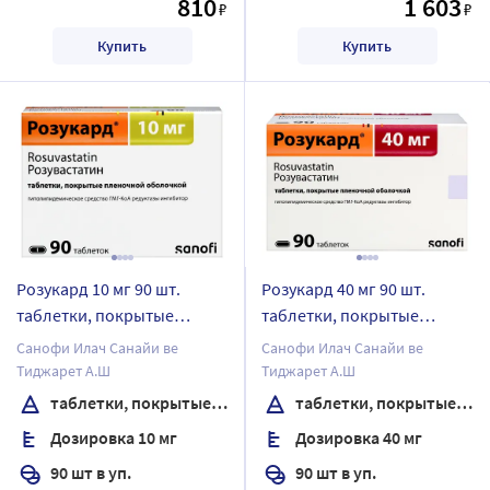
810
1 603
₽
₽
Купить
Купить
Розукард 10 мг 90 шт.
Розукард 40 мг 90 шт.
таблетки, покрытые
таблетки, покрытые
пленочной оболочкой
пленочной оболочкой
Санофи Илач Санайи ве
Санофи Илач Санайи ве
Тиджарет А.Ш
Тиджарет А.Ш
таблетки, покрытые пленочной оболочкой
таблетки, покрытые пленочной оболочкой
Дозировка 10 мг
Дозировка 40 мг
90 шт в уп.
90 шт в уп.