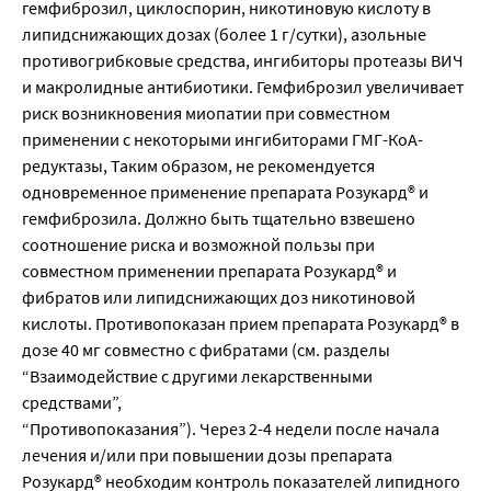
гемфиброзил, циклоспорин, никотиновую кислоту в
липидснижающих дозах (более 1 г/сутки), азольные
противогрибковые средства, ингибиторы протеазы ВИЧ
и макролидные антибиотики. Гемфиброзил увеличивает
риск возникновения миопатии при совместном
применении с некоторыми ингибиторами ГМГ-КоА-
редуктазы, Таким образом, не рекомендуется
одновременное применение препарата Розукард® и
гемфиброзила. Должно быть тщательно взвешено
соотношение риска и возможной пользы при
совместном применении препарата Розукард® и
фибратов или липидснижающих доз никотиновой
кислоты. Противопоказан прием препарата Розукард® в
дозе 40 мг совместно с фибратами (см. разделы
“Взаимодействие с другими лекарственными
средствами”,
“Противопоказания”). Через 2-4 недели после начала
лечения и/или при повышении дозы препарата
Розукард® необходим контроль показателей липидного