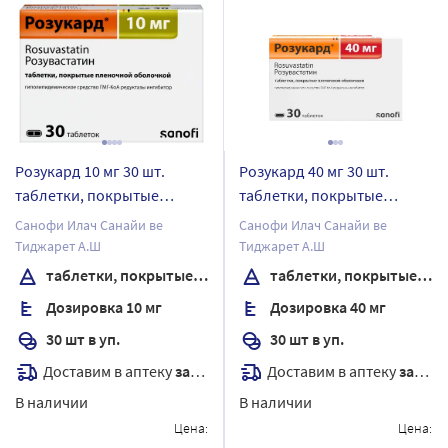
Розукард 10 мг 30 шт.
Розукард 40 мг 30 шт.
таблетки, покрытые
таблетки, покрытые
пленочной оболочкой
пленочной оболочкой
Санофи Илач Санайи ве
Санофи Илач Санайи ве
Тиджарет А.Ш
Тиджарет А.Ш
таблетки, покрытые пленочной оболочкой
таблетки, покрытые пленочной оболочкой
Дозировка 10 мг
Дозировка 40 мг
30 шт в уп.
30 шт в уп.
Доставим в аптеку
завтра
Доставим в аптеку
завтра
В наличии
В наличии
Цена:
Цена: