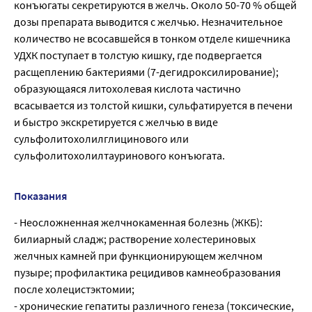
конъюгаты секретируются в желчь. Около 50-70 % общей
дозы препарата выводится с желчью. Незначительное
количество не всосавшейся в тонком отделе кишечника
УДХК поступает в толстую кишку, где подвергается
расщеплению бактериями (7-дегидроксилирование);
образующаяся литохолевая кислота частично
всасывается из толстой кишки, сульфатируется в печени
и быстро экскретируется с желчью в виде
сульфолитохолилглицинового или
сульфолитохолилтауринового конъюгата.
Показания
- Неосложненная желчнокаменная болезнь (ЖКБ):
билиарный сладж; растворение холестериновых
желчных камней при функционирующем желчном
пузыре; профилактика рецидивов камнеобразования
после холецистэктомии;
- хронические гепатиты различного генеза (токсические,