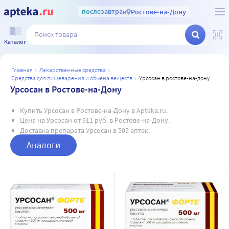
послезавтра
в
Ростове-на-Дону
Каталог
главная
лекарственные средства
средства для пищеварения и обмена веществ
урсосан в ростове-на-дону
Урсосан в Ростове-на-Дону
Купить Урсосан в Ростове-на-Дону в Apteka.ru.
Цена на Урсосан от 911 руб. в Ростове-на-Дону.
Доставка препарата Урсосан в 505 аптек.
Аналоги