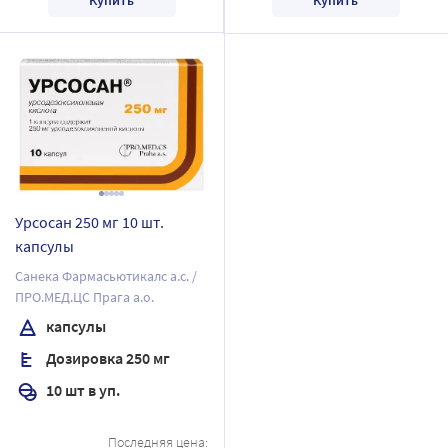
Урсосан 250 мг 10 шт.
капсулы
Санека Фармасьютикалс а.с. /
ПРО.МЕД.ЦС Прага а.о.
капсулы
Дозировка 250 мг
10 шт в уп.
Последняя цена: