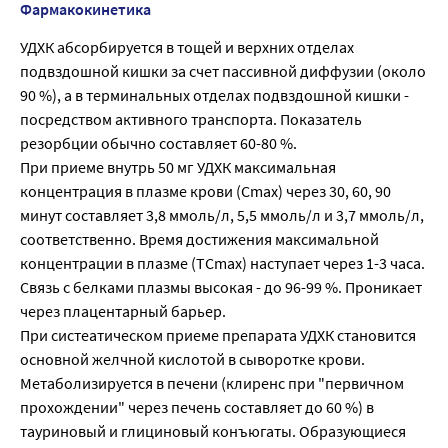
Фармакокинетика
УДХК абсорбируется в тощей и верхних отделах
подвздошной кишки за счет пассивной диффузии (около
90 %), а в терминальных отделах подвздошной кишки -
посредством активного транспорта. Показатель
резорбции обычно составляет 60-80 %.
При приеме внутрь 50 мг УДХК максимальная
концентрация в плазме крови (Сmах) через 30, 60, 90
минут составляет 3,8 ммоль/л, 5,5 ммоль/л и 3,7 ммоль/л,
соответственно. Время достижения максимальной
концентрации в плазме (ТCmах) наступает через 1-3 часа.
Связь с белками плазмы высокая - до 96-99 %. Проникает
через плацентарный барьер.
При систеатическом приеме препарата УДХК становится
основной желчной кислотой в сыворотке крови.
Метаболизируется в печени (клиренс при "первичном
прохождении" через печень составляет до 60 %) в
тауриновый и глициновый конъюгаты. Образующиеся