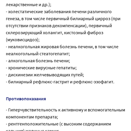
лекарственные и др.);
- холестатические заболевания печени различного
генеза, в том числе первичный билиарный цирроз (при
отсутствии признаков декомпенсации), первичный
склерозирующий холангит, кистозный фиброз
(муковисцидоз);
- неалкогольная жировая болезнь печени, в том числе
неалкогольный стеатогепатит;
- алкогольная болезнь печени;
- хронические вирусные гепатиты;
- дискинезии желчевыводящих путей;
- билиарный рефлюкс-гастрит и рефлюкс-эзофагит.
Противопоказания
- Гиперчувствительность к активному и вспомогательным
компонентам препарата;
- рентгенположительные (с высоким содержанием
кальция) желчные камни;