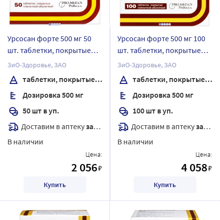
Урсосан форте 500 мг 50
Урсосан форте 500 мг 100
шт. таблетки, покрытые
шт. таблетки, покрытые
пленочной оболочкой
пленочной оболочкой
ЗиО-Здоровье, ЗАО
ЗиО-Здоровье, ЗАО
таблетки, покрытые пленочной оболочкой
таблетки, покрытые пленочной оболочкой
Дозировка 500 мг
Дозировка 500 мг
50 шт в уп.
100 шт в уп.
Доставим в аптеку
завтра
Доставим в аптеку
завтра
В наличии
В наличии
Цена:
Цена:
2 056
4 058
₽
₽
Купить
Купить