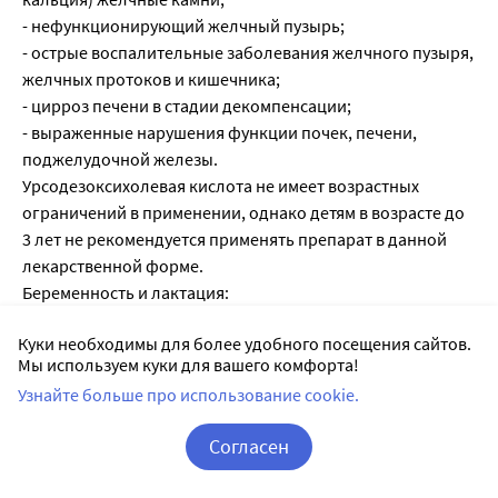
- нефункционирующий желчный пузырь;
- острые воспалительные заболевания желчного пузыря,
желчных протоков и кишечника;
- цирроз печени в стадии декомпенсации;
- выраженные нарушения функции почек, печени,
поджелудочной железы.
Урсодезоксихолевая кислота не имеет возрастных
ограничений в применении, однако детям в возрасте до
3 лет не рекомендуется применять препарат в данной
лекарственной форме.
Беременность и лактация:
Применение УДХК в период беременности возможно
Куки необходимы для более удобного посещения сайтов.
только в том случае, если ожидаемая польза для матери
Мы используем куки для вашего комфорта!
превышает потенциальный риск развития побочных
Узнайте больше про использование cookie.
эффектов у плода или новорожденного (адекватных и
строго контролируемых исследований применения
Согласен
урсодезоксихолевой кислоты у беременных женщин не
проводилось).
Корзина
Вход / Регистрация