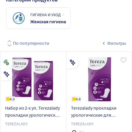
ГИГИЕНА И УХОД
Женская гигиена
По популярности
Фильтры
4.9
4.8
Набор из 2-х уп. Terezalady
Terezalady прокладки
прокладки урологические
урологические для
для женщин micro 24 шт.
женщин micro 24 шт.
TEREZALADY
TEREZALADY
по специальной цене