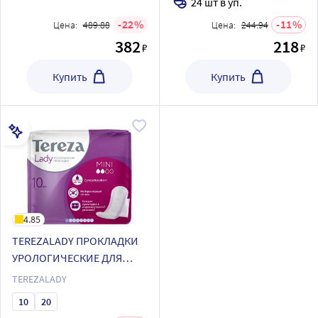
24 шт в уп.
22
11
Цена:
489.88
Цена:
244.94
382
218
₽
₽
Купить
Купить
4.85
TEREZALADY ПРОКЛАДКИ
УРОЛОГИЧЕСКИЕ ДЛЯ
ЖЕНЩИН MINI
TEREZALADY
10
20