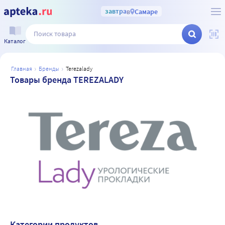
завтра
в
Самаре
Каталог
главная
бренды
terezalady
Товары бренда TEREZALADY
Категории продуктов