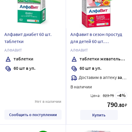
Алфавит диабет 60 шт.
Алфавит в сезон простуд
таблетки
для детей 60 шт.
жевательные таблетки
АЛФАВИТ
АЛФАВИТ
таблетки
таблетки жевательные
60 шт в уп.
60 шт в уп.
Доставим в аптеку
завтра
В наличии
4
Цена:
823.75
Нет в наличии
790
.80
₽
Сообщить о поступлении
Купить