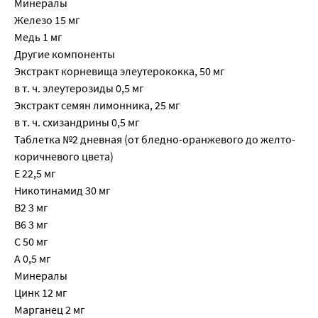
Минералы
Железо 15 мг
Медь 1 мг
Другие компоненты
Экстракт корневища элеутерококка, 50 мг
в т. ч. элеутерозиды 0,5 мг
Экстракт семян лимонника, 25 мг
в т. ч. схизандрины 0,5 мг
Таблетка №2 дневная (от бледно-оранжевого до желто-
коричневого цвета)
Е 22,5 мг
Никотинамид 30 мг
В2 3 мг
В6 3 мг
С 50 мг
А 0,5 мг
Минералы
Цинк 12 мг
Марганец 2 мг