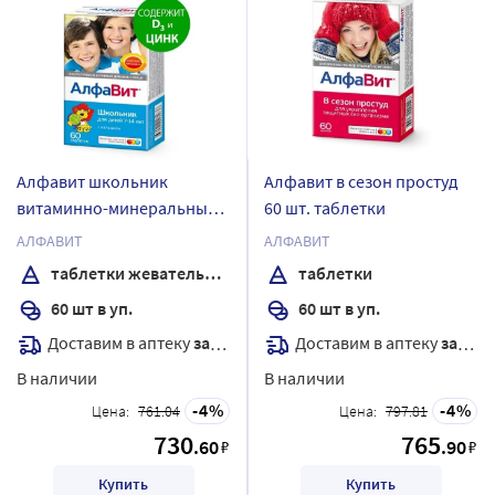
Алфавит школьник
Алфавит в сезон простуд
витаминно-минеральный
60 шт. таблетки
комплекс 60 шт. таблетки
АЛФАВИТ
АЛФАВИТ
жевательные
таблетки жевательные
таблетки
60 шт в уп.
60 шт в уп.
Доставим в аптеку
завтра
Доставим в аптеку
завтра
В наличии
В наличии
4
4
Цена:
761.04
Цена:
797.81
730
765
.60
.90
₽
₽
Купить
Купить