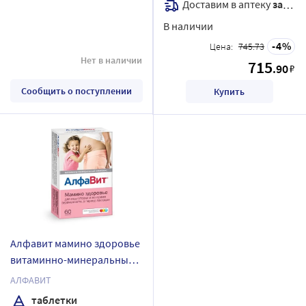
Доставим в аптеку
завтра
В наличии
4
Цена:
745.73
Нет в наличии
715
.90
₽
Сообщить о поступлении
Купить
Алфавит мамино здоровье
витаминно-минеральный
комплекс 60 шт. таблетки
АЛФАВИТ
таблетки