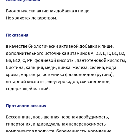
Биологически активная добавка к пище.
Не является лекарством.
Показания
в качестве биологически активной добавки к пище,
дополнительного источника витаминов А, D3, Е, К, В1, В2,
В6, В12, С, РР, фолиевой кислоты, пантотеновой кислоты,
биотина, кальция, меди, цинка, железа, селена, йода,
хрома, марганца, источника флавоноидов (рутина),
янтарной кислоты, элеутерозидов, схизандринов,
содержащей магний.
Противопоказания
Бессонница, повышенная нервная возбудимость,
гипертония, индивидуальная непереносимость
компонентов продукта, беременность, кормление