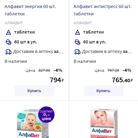
Алфавит энергия 60 шт.
Алфавит антистресс 60 шт.
таблетки
таблетки
АЛФАВИТ
АЛФАВИТ
таблетки
таблетки
60 шт в уп.
60 шт в уп.
Доставим в аптеку
завтра
Доставим в аптеку
завтра
В наличии
В наличии
4
4
Цена:
827.08
Цена:
797.29
794
765
.40
₽
₽
Купить
Купить