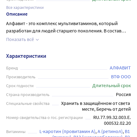
Все характеристики
Описание
Алфавит - это комплекс мультивитаминов, который
разработан для людей старшего поколения. В состав
препарата входят 12 витаминов и 9 минералов,
Показать всё
необходимых для поддержания нормального
функционирования организма. Каждая таблетка
Характеристики
Алфавита имеет свой цвет, что обозначает группу
витаминов и минералов, которые входят в ее состав.
АЛФАВИТ
Бренд
Принимать комплекс необходимо по одной таблетке
ВТФ ООО
Производитель
каждого цвета 1 раз в день во время еды. Алфавит
Длительный срок
Срок годности
помогает повысить иммунитет, улучшить умственную и
Россия
Страна производитель
физическую работоспособность, поддерживать
Хранить в защищённом от света 
Специальные свойства
здоровье костей и зубов, а также улучшить состояние
месте, Беречь от детей
кожи, волос и ногтей.
RU.77.99.32.003.Е.
Номер свидетельства о гос. регистрации
000532.02.20
L-каротин (провитамин А)
А (ретинол)
В1 
Витамины