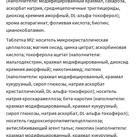
(наполнители: модифицированный крахмал, сахароза, 
аскорбат натрия, среднецепочечные триглицериды, 
диоксид кремния аморфный, DL-альфа-токоферол); 
хрома аспарагинат; фолиевая кислота; биотин; 
цианокобаламин.
Таблетка №2: носитель микрокристаллическая 
целлюлоза; магния оксид; цинка цитрат; аскорбиновая 
кислота; токоферола ацетат (наполнители: 
мальтодекстрин, крахмал модифицированный, диоксид 
кремния аморфный); никотинамид; лютеин 
(наполнители: крахмал модифицированный, крахмал 
кукурузный, сироп глюкозы, натрия аскорбат 
кристаллический, DL-альфа-токоферол); носитель 
натрия кроскарамеллоза; бета-каротин (наполнители: 
крахмал модифицированный, крахмал кукурузный, 
сироп глюкозы, натрия аскорбат, DL-альфа-токоферол); 
носитель гидроксипропилметилцеллюлоза; 
антислёживающий агент тальк; ликопин (наполнители: 
крахмал модифицированный, крахмал кукурузный, 