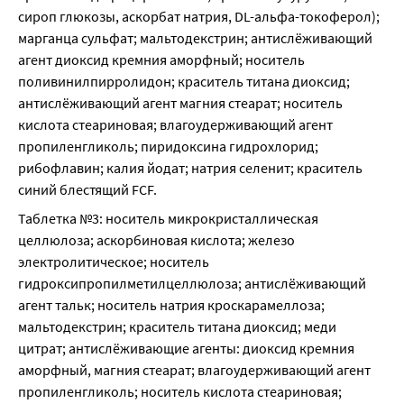
сироп глюкозы, аскорбат натрия, DL-альфа-токоферол); 
марганца сульфат; мальтодекстрин; антислёживающий 
агент диоксид кремния аморфный; носитель 
поливинилпирролидон; краситель титана диоксид; 
антислёживающий агент магния стеарат; носитель 
кислота стеариновая; влагоудерживающий агент 
пропиленгликоль; пиридоксина гидрохлорид; 
рибофлавин; калия йодат; натрия селенит; краситель 
синий блестящий FCF.
Таблетка №3: носитель микрокристаллическая 
целлюлоза; аскорбиновая кислота; железо 
электролитическое; носитель 
гидроксипропилметилцеллюлоза; антислёживающий 
агент тальк; носитель натрия кроскарамеллоза; 
мальтодекстрин; краситель титана диоксид; меди 
цитрат; антислёживающие агенты: диоксид кремния 
аморфный, магния стеарат; влагоудерживающий агент 
пропиленгликоль; носитель кислота стеариновая; 