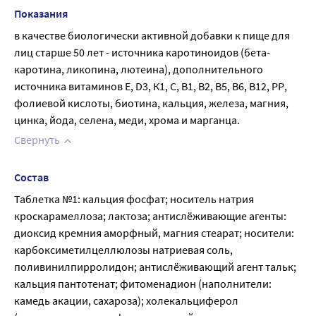
Показания
в качестве биологически активной добавки к пище для 
лиц старше 50 лет - источника каротиноидов (бета-
каротина, ликопина, лютеина), дополнительного 
источника витаминов Е, D3, К1, С, В1, В2, В5, В6, В12, РР, 
фолиевой кислоты, биотина, кальция, железа, магния, 
цинка, йода, селена, меди, хрома и марганца.
Свернуть
Состав
Таблетка №1: кальция фосфат; носитель натрия 
кроскарамеллоза; лактоза; антислёживающие агенты: 
диоксид кремния аморфный, магния стеарат; носители: 
карбоксиметилцеллюлозы натриевая соль, 
поливинилпирролидон; антислёживающий агент тальк; 
кальция пантотенат; фитоменадион (наполнители: 
камедь акации, сахароза); холекальциферол 