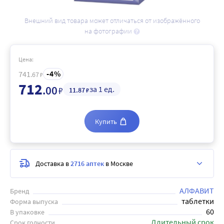
Внешний вид товара может отличаться от изображённого
на фотографии
Цена:
4
741
.67
₽
712
.00
за 1 ед.
₽
11
.87
₽
Купить
Доставка в
2716 аптек
в Москве
АЛФАВИТ
Бренд
таблетки
Форма выпуска
60
В упаковке
Длительный срок
Срок годности