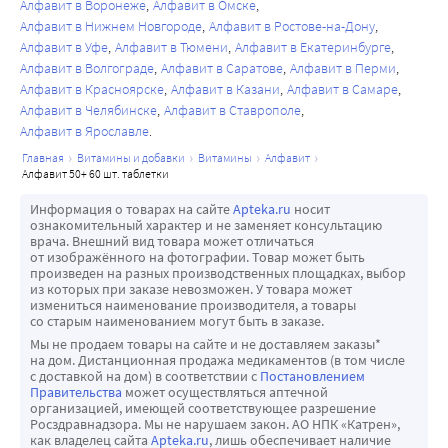
Алфавит в Воронеже
Алфавит в Омске
Алфавит в Нижнем Новгороде
Алфавит в Ростове-на-Дону
Алфавит в Уфе
Алфавит в Тюмени
Алфавит в Екатеринбурге
Алфавит в Волгограде
Алфавит в Саратове
Алфавит в Перми
Алфавит в Красноярске
Алфавит в Казани
Алфавит в Самаре
Алфавит в Челябинске
Алфавит в Ставрополе
Алфавит в Ярославле
главная
витамины и добавки
витамины
алфавит
алфавит 50+ 60 шт. таблетки
Информация о товарах на сайте
Apteka.ru
носит
ознакомительный характер и не заменяет консультацию
врача. Внешний вид товара может отличаться
от изображённого на фотографии. Товар может быть
произведен на разных производственных площадках, выбор
из которых при заказе невозможен. У товара может
измениться наименование производителя, а товары
со старым наименованием могут быть в заказе.
Мы не продаем товары на сайте и не доставляем заказы*
на дом. Дистанционная продажа медикаментов (в том числе
с доставкой на дом) в соответствии с
Постановлением
Правительства
может осуществляться аптечной
организацией, имеющей соответствующее разрешение
Росздравнадзора. Мы не нарушаем закон. АО НПК «Катрен»,
как владелец сайта
Apteka.ru
, лишь обеспечивает наличие