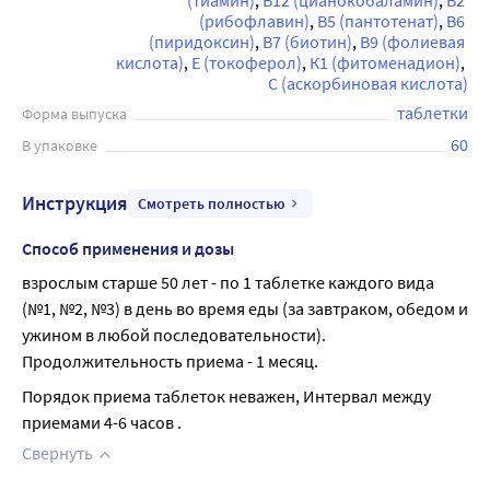
(тиамин)
В12 (цианокобаламин)
В2 
(рибофлавин)
В5 (пантотенат)
В6 
(пиридоксин)
В7 (биотин)
В9 (фолиевая 
кислота)
Е (токоферол)
К1 (фитоменадион)
С (аскорбиновая кислота)
таблетки
Форма выпуска
60
В упаковке
Инструкция
Смотреть полностью
Способ применения и дозы
взрослым старше 50 лет - по 1 таблетке каждого вида 
(№1, №2, №3) в день во время еды (за завтраком, обедом и 
ужином в любой последовательности). 
Продолжительность приема - 1 месяц.
Порядок приема таблеток неважен, Интервал между 
приемами 4-6 часов .
Свернуть