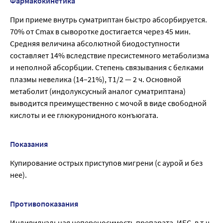
Фармакокинетика
При приеме внутрь суматриптан быстро абсорбируется.
70% от Сmax в сыворотке достигается через 45 мин.
Средняя величина абсолютной биодоступности
составляет 14% вследствие пресистемного метаболизма
и неполной абсорбции. Степень связывания с белками
плазмы невелика (14–21%), T1/2 — 2 ч. Основной
метаболит (индолуксусный аналог суматриптана)
выводится преимущественно с мочой в виде свободной
кислоты и ее глюкуронидного конъюгата.
Показания
Купирование острых приступов мигрени (с аурой и без
нее).
Противопоказания
Индивидуальная непереносимость препарата, ИБС, в т.ч.