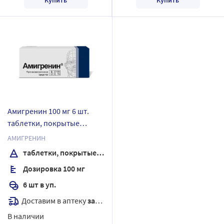
Амигренин 100 мг 6 шт.
таблетки, покрытые
пленочной оболочкой
АМИГРЕНИН
таблетки, покрытые пленочной оболочкой
Дозировка 100 мг
6 шт в уп.
Доставим в аптеку
завтра
В наличии