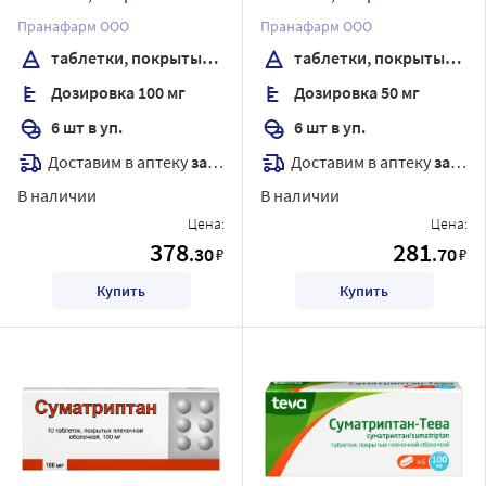
пленочной оболочкой
пленочной оболочкой
Пранафарм ООО
Пранафарм ООО
таблетки, покрытые пленочной оболочкой
таблетки, покрытые пленочной оболочкой
Дозировка 100 мг
Дозировка 50 мг
6 шт в уп.
6 шт в уп.
Доставим в аптеку
завтра
Доставим в аптеку
завтра
В наличии
В наличии
Цена:
Цена:
378
281
.30
.70
₽
₽
Купить
Купить