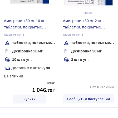
Амигренин 50 мг 10 шт.
Амигренин 50 мг 2 шт.
таблетки, покрытые
таблетки, покрытые
пленочной оболочкой
пленочной оболочкой
АМИГРЕНИН
АМИГРЕНИН
таблетки, покрытые пленочной оболочкой
таблетки, покрытые пленочной оболочкой
Дозировка 50 мг
Дозировка 50 мг
10 шт в уп.
2 шт в уп.
Доставим в аптеку
завтра
В наличии
Цена:
Нет в наличии
1 046
.70
₽
Сообщить о поступлении
Купить