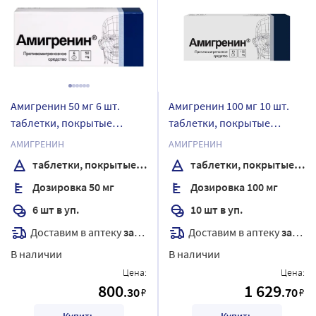
Амигренин 50 мг 6 шт.
Амигренин 100 мг 10 шт.
таблетки, покрытые
таблетки, покрытые
пленочной оболочкой
пленочной оболочкой
АМИГРЕНИН
АМИГРЕНИН
таблетки, покрытые пленочной оболочкой
таблетки, покрытые пленочной оболочкой
Дозировка 50 мг
Дозировка 100 мг
6 шт в уп.
10 шт в уп.
Доставим в аптеку
завтра
Доставим в аптеку
завтра
В наличии
В наличии
Цена:
Цена:
800
1 629
.30
.70
₽
₽
Купить
Купить