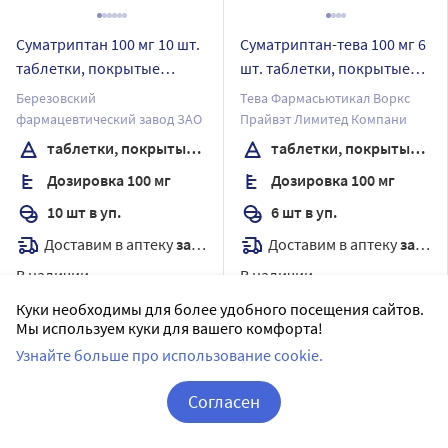
Суматриптан 100 мг 10 шт.
Суматриптан-тева 100 мг 6
таблетки, покрытые
шт. таблетки, покрытые
пленочной оболочкой
пленочной оболочкой
Березовский
Тева Фармасьютикал Воркс
фармацевтический завод ЗАО
Прайвэт Лимитед Компани
таблетки, покрытые пленочной оболочкой
таблетки, покрытые пленочной оболочкой
Дозировка 100 мг
Дозировка 100 мг
10 шт в уп.
6 шт в уп.
Доставим в аптеку
завтра
Доставим в аптеку
завтра
В наличии
В наличии
10
2
Цена:
830.78
Цена:
726.63
Куки необходимы для более удобного посещения сайтов.
Мы используем куки для вашего комфорта!
747
712
.70
.10
₽
₽
Узнайте больше про использование cookie.
Купить
Купить
Согласен
Корзина
Вход / Регистрация