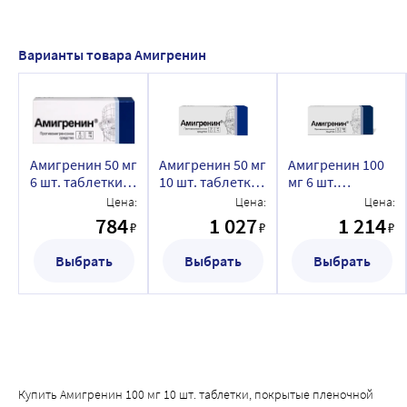
связанная как с самим заболеванием, так и с приемом 
препарата Амигренин®. Пациенты должны быть 
особенно осторожными при управлении автомобилем и 
Варианты товара Амигренин
работе с движущимися механизмами.
Амигренин 50 мг
Амигренин 50 мг
Амигренин 100
6 шт. таблетки,
10 шт. таблетки,
мг 6 шт.
покрытые
покрытые
таблетки,
Цена:
Цена:
Цена:
пленочной
пленочной
покрытые
784
1 027
1 214
₽
₽
₽
оболочкой
оболочкой
пленочной
оболочкой
Выбрать
Выбрать
Выбрать
Купить Амигренин 100 мг 10 шт. таблетки, покрытые пленочной