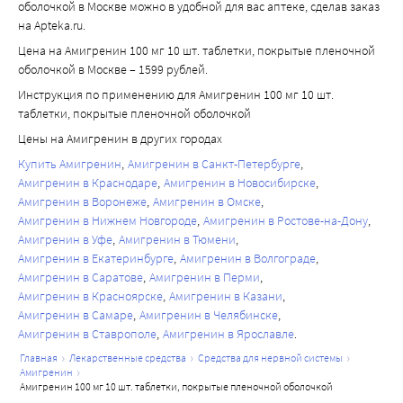
оболочкой в Москве можно в удобной для вас аптеке, сделав заказ
на Apteka.ru.
Цена на Амигренин 100 мг 10 шт. таблетки, покрытые пленочной
оболочкой в Москве – 1599 рублей.
Инструкция по применению для Амигренин 100 мг 10 шт.
таблетки, покрытые пленочной оболочкой
Цены на Амигренин в других городах
Купить Амигренин
Амигренин в Санкт-Петербурге
Амигренин в Краснодаре
Амигренин в Новосибирске
Амигренин в Воронеже
Амигренин в Омске
Амигренин в Нижнем Новгороде
Амигренин в Ростове-на-Дону
Амигренин в Уфе
Амигренин в Тюмени
Амигренин в Екатеринбурге
Амигренин в Волгограде
Амигренин в Саратове
Амигренин в Перми
Амигренин в Красноярске
Амигренин в Казани
Амигренин в Самаре
Амигренин в Челябинске
Амигренин в Ставрополе
Амигренин в Ярославле
главная
лекарственные средства
средства для нервной системы
амигренин
амигренин 100 мг 10 шт. таблетки, покрытые пленочной оболочкой