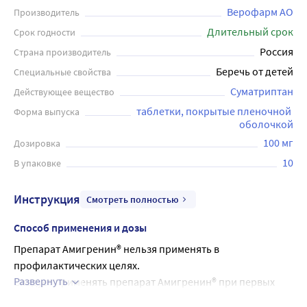
Верофарм АО
Производитель
Длительный срок
Срок годности
Россия
Страна производитель
Беречь от детей
Специальные свойства
Суматриптан
Действующее вещество
таблетки, покрытые пленочной 
Форма выпуска
оболочкой
100 мг
Дозировка
10
В упаковке
Инструкция
Смотреть полностью
Способ применения и дозы
Препарат Амигренин® нельзя применять в 
профилактических целях.
Развернуть
Следует применять препарат Амигренин® при первых 
проявлениях приступа мигрени. Прием препарата 