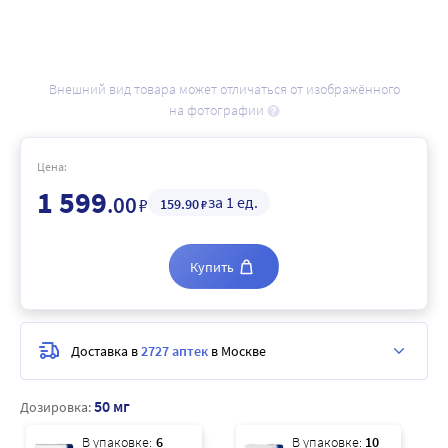
Внешний вид товара может отличаться от изображённого
на фотографии
Цена:
1 599
.00
за 1 ед.
₽
159
.90
₽
Купить
Доставка в
2727 аптек
в Москве
50 мг
Дозировка:
В упаковке:
6
В упаковке:
10