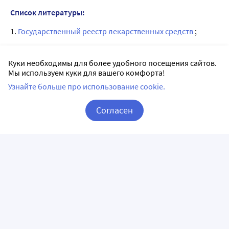
Список литературы:
1.
Государственный реестр лекарственных средств
;
2. Анатомо-терапевтическо-химическая классификация
(ATX);
Куки необходимы для более удобного посещения сайтов.
Мы используем куки для вашего комфорта!
3. Официальная инструкция от производителя.
Узнайте больше про использование cookie.
Согласен
Аналоги Фарматекс в Санкт-Петербурге
Корзина
Вход / Регистрация
Доритрицин 10 шт.
Лоротрицин-алиум