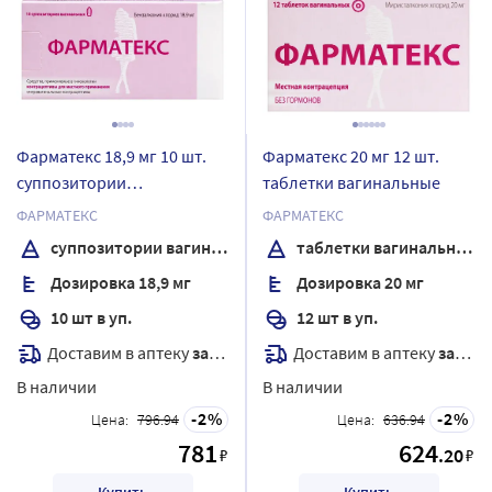
Фарматекс 18,9 мг 10 шт.
Фарматекс 20 мг 12 шт.
суппозитории
таблетки вагинальные
вагинальные
ФАРМАТЕКС
ФАРМАТЕКС
суппозитории вагинальные
таблетки вагинальные
Дозировка 18,9 мг
Дозировка 20 мг
10 шт в уп.
12 шт в уп.
Доставим в аптеку
завтра
Доставим в аптеку
завтра
В наличии
В наличии
2
2
Цена:
796.94
Цена:
636.94
781
624
.20
₽
₽
Купить
Купить