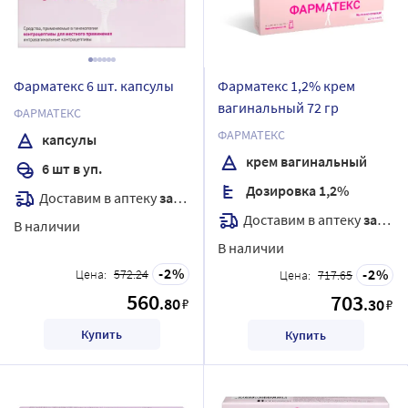
Фарматекс 6 шт. капсулы
Фарматекс 1,2% крем
вагинальный 72 гр
ФАРМАТЕКС
ФАРМАТЕКС
капсулы
крем вагинальный
6 шт в уп.
Дозировка 1,2%
Доставим в аптеку
завтра
Доставим в аптеку
завтра
В наличии
В наличии
2
2
Цена:
572.24
Цена:
717.65
560
703
.80
₽
.30
₽
Купить
Купить