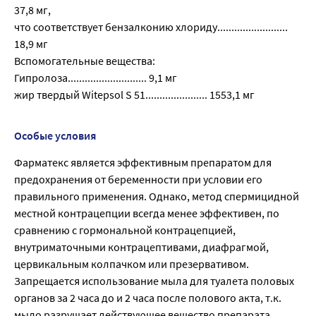
37,8 мг,
что соответствует бензалконию хлориду.........................
18,9 мг
Вспомогательные вещества:
Гипролоза............................ 9,1 мг
жир твердый Witepsol S 51...................... 1553,1 мг
Особые условия
Фарматекс является эффективным препаратом для
предохранения от беременности при условии его
правильного применения. Однако, метод спермицидной
местной контрацепции всегда менее эффективен, по
сравнению с гормональной контрацепцией,
внутриматочными контрацептивами, диафрагмой,
цервикальным колпачком или презервативом.
Запрещается использование мыла для туалета половых
органов за 2 часа до и 2 часа после полового акта, т.к.
мыло разрушает действующее вещество препарата