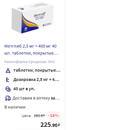
Метглиб 2,5 мг + 400 мг 40
шт. таблетки, покрытые
пленочной оболочкой
Канонфарма продакшн ЗАО
таблетки, покрытые пленочной оболочкой
Дозировка 2,5 мг + 400 мг
40 шт в уп.
Доставим в аптеку
завтра
В наличии
14
Цена:
262.67
225
.90
₽