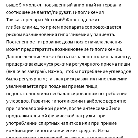
выше 5 ммоль/л, повышенный анионный интервал и
соотношение лактат/пируват. Гипогликемия
Так как препарат Метглиб® Форс содержит
глибенкламид, то прием препарата сопровождается
риском возникновения гипогликемии у пациента.
Постепенное титрование дозы после начала лечения
может предотвратить возникновение гипогликемии.
Данное лечение может быть назначено только пациенту,
придерживающемуся режима регулярного приема пищи
(включая завтрак). Важно, чтобы потребление углеводов
было регулярным; так как риск развития гипогликемии
увеличивается при позднем приеме пищи,
недостаточном или несбалансированном потребление
углеводов. Развитие гипогликемии наиболее вероятно
при гипокалорийной диете, после интенсивной или
продолжительной физической нагрузки, при
употреблении спиртных напитков или при приеме
комбинации гипогликемических средств. Из-за
компенсаторных реакций, вызванных гипогликемией,