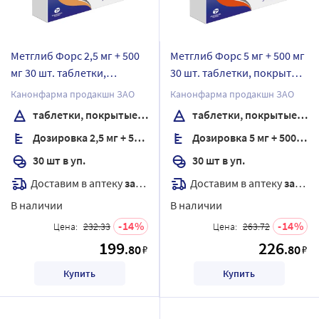
Метглиб Форс 2,5 мг + 500
Метглиб Форс 5 мг + 500 мг
мг 30 шт. таблетки,
30 шт. таблетки, покрытые
покрытые пленочной
пленочной оболочкой
Канонфарма продакшн ЗАО
Канонфарма продакшн ЗАО
оболочкой
таблетки, покрытые пленочной оболочкой
таблетки, покрытые пленочной оболочкой
Дозировка 2,5 мг + 500 мг
Дозировка 5 мг + 500 мг
30 шт в уп.
30 шт в уп.
Доставим в аптеку
завтра
Доставим в аптеку
завтра
В наличии
В наличии
14
14
Цена:
232.33
Цена:
263.72
199
226
.80
.80
₽
₽
Купить
Купить