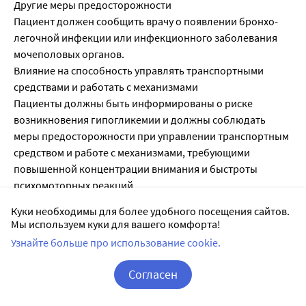
Другие меры предосторожности
Пациент должен сообщить врачу о появлении бронхо-
легочной инфекции или инфекционного заболевания
мочеполовых органов.
Влияние на способность управлять транспортными
средствами и работать с механизмами
Пациенты должны быть информированы о риске
возникновения гипогликемии и должны соблюдать
меры предосторожности при управлении транспортным
средством и работе с механизмами, требующими
повышенной концентрации внимания и быстроты
психомоторных реакций.
Куки необходимы для более удобного посещения сайтов.
Мы используем куки для вашего комфорта!
Лекарственное взаимодействие
Узнайте больше про использование cookie.
Противопоказанные комбинации
Связанные с применением глибенкламида
Согласен
Миконазол может провоцировать развитие
Корзина
Вход / Регистрация
гипогликемии (вплоть до развития комы).