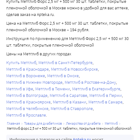
Купить Метглиб Форс 2,5 мг + 500 мг 30 шт. таблетки, покрытые
содержания глюкозы в крови; может потребоваться 
меры предосторожности при управлении транспортным 
пленочной оболочкой в Москве можно в удобной для вас аптеке,
корректировка дозы гипогликемических препаратов в 
средством и работе с механизмами, требующими 
сделав заказ на Apteka.ru.
ходе одновременного лечения флуконазолом и после 
повышенной концентрации внимания и быстроты 
Цена на Метглиб Форс 2,5 мг + 500 мг 30 шт. таблетки, покрытые
прекращения его применения.
психомоторных реакций.
пленочной оболочкой в Москве – 194 рубля.
Другие взаимодействия: комбинации, которые следует 
Инструкция по применению для Метглиб Форс 2,5 мг + 500 мг 30
принять во внимание:
шт. таблетки, покрытые пленочной оболочкой
Связанные с применением глибенкламида
Цены на Метглиб в других городах
Десмопрессин: Метглиб® Форс может снижать 
антидиуретический эффект десмопрессина.
Купить Метглиб
Метглиб в Санкт-Петербурге
Метглиб в Краснодаре
Метглиб в Новосибирске
Антибактериальные ЛС из группы сульфаниламидов, 
Метглиб в Воронеже
Метглиб в Омске
фторхинолоны, антикоагулянты (производные 
Метглиб в Нижнем Новгороде
Метглиб в Ростове-на-Дону
кумарина), ингибиторы МАО, хлорамфеникол, 
Метглиб в Уфе
Метглиб в Тюмени
Метглиб в Екатеринбурге
пентоксифиллин, гиполипидемические ЛС из группы 
Метглиб в Волгограде
Метглиб в Саратове
Метглиб в Перми
фибратов, дизопирамид -риск развития гипогликемии 
Метглиб в Красноярске
Метглиб в Казани
Метглиб в Самаре
на фоне применения глибенкламида.
Метглиб в Челябинске
Метглиб в Ставрополе
Метглиб в Ярославле
главная
товары для диабетиков
лекарства от диабета
метглиб
метглиб форс 2,5 мг + 500 мг 30 шт. таблетки, покрытые пленочной оболочкой
Информация о товарах на сайте
Apteka.ru
носит