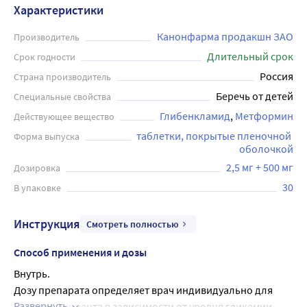
Характеристики
Канонфарма продакшн ЗАО
Производитель
Длительный срок
Срок годности
Россия
Страна производитель
Беречь от детей
Специальные свойства
Глибенкламид
Метформин
Действующее вещество
таблетки, покрытые пленочной 
Форма выпуска
оболочкой
2,5 мг + 500 мг
Дозировка
30
В упаковке
Инструкция
Смотреть полностью
Способ применения и дозы
Внутрь.
Дозу препарата определяет врач индивидуально для 
Развернуть
каждого пациента в зависимости от уровня гликемии.