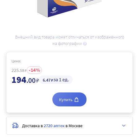
Внешний вид товара может отличаться от изображённого
на фотографии
Цена:
14
225
.58
₽
194
.00
за 1 ед.
₽
6
.47
₽
Купить
Доставка в
2720 аптек
в Москве