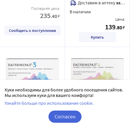
Доставим в аптеку
завтра
Последняя цена:
В наличии
235
.40
₽
Цена:
139
.80
₽
Сообщить о поступлении
Купить
Куки необходимы для более удобного посещения сайтов.
Мы используем куки для вашего комфорта!
Паглюферал-3 20 шт.
Паглюферал-2 20 шт.
Узнайте больше про использование cookie.
таблетки
таблетки
Согласен
МОСКОВСКАЯ ФАРМ. ФАБРИКА,
МОСКОВСКАЯ ФАРМ. ФАБРИКА,
ЗАО
ЗАО
Корзина
Вход / Регистрация