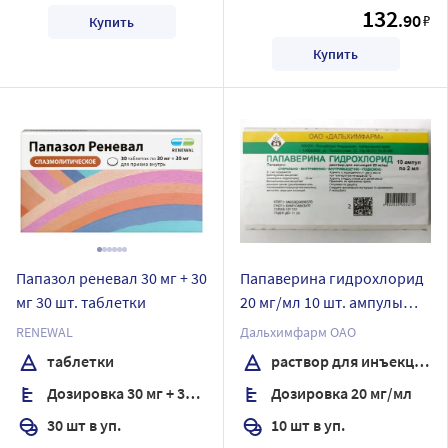
132
.90
₽
Купить
Купить
Папазол реневал 30 мг + 30
Папаверина гидрохлорид
мг 30 шт. таблетки
20 мг/мл 10 шт. ампулы
раствор для инъекций 2
RENEWAL
Дальхимфарм ОАО
мл
таблетки
раствор для инъекций
Дозировка 30 мг + 30 мг
Дозировка 20 мг/мл
30 шт в уп.
10 шт в уп.