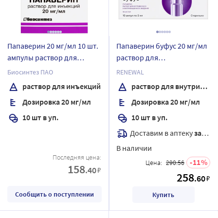
Папаверин 20 мг/мл 10 шт.
Папаверин буфус 20 мг/мл
ампулы раствор для
раствор для
инъекций 2 мл
внутривенного и
Биосинтез ПАО
RENEWAL
внутримышечного
раствор для инъекций
раствор для внутривенного и внутримышечного введения
введения 2 мл ампулы 10
Дозировка 20 мг/мл
Дозировка 20 мг/мл
шт.
10 шт в уп.
10 шт в уп.
Доставим в аптеку
завтра
В наличии
Последняя цена:
11
Цена:
290.56
158
.40
₽
258
.60
₽
Сообщить о поступлении
Купить