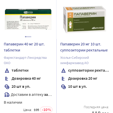
Папаверин 40 мг 20 шт.
Папаверин 20 мг 10 шт.
таблетки
суппозитории ректальные
Фармстандарт-Лексредства
Усолье-Сибирский
ОАО
химфармзавод АО
таблетки
суппозитории ректальные
Дозировка 40 мг
Дозировка 20 мг
20 шт в уп.
10 шт в уп.
Доставим в аптеку
завтра
В наличии
Последняя цена:
10
Цена:
135