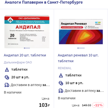
Аналоги Папаверин в Санкт-Петербурге
Андипал 20 шт. таблетки
Андипал реневал 10 шт.
таблетки
Дальхимфарм ОАО
RENEWAL
таблетки
таблетки
20 шт в уп.
10 шт в уп.
Доставим в аптеку
завтра
Доставим в аптеку
завтра
В наличии
В наличии
Цена:
103
11
₽
Цена:
149.33