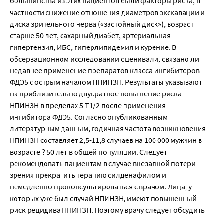
большинства из этих пациентов были факторы риска, в
частности снижение отношения диаметров экскавации и
диска зрительного нерва («застойный диск»), возраст
старше 50 лет, сахарный диабет, артериальная
гипертензия, ИБС, гиперлипидемия и курение. В
обсервационном исследовании оценивали, связано ли
недавнее применение препаратов класса ингибиторов
ФДЭ5 с острым началом НПИНЗН. Результаты указывают
на приблизительно двукратное повышение риска
НПИНЗН в пределах 5 Т1/2 после применения
ингибитора ФДЭ5. Согласно опубликованным
литературным данным, годичная частота возникновения
НПИНЗН составляет 2,5-11,8 случаев на 100 000 мужчин в
возрасте ? 50 лет в общей популяции. Следует
рекомендовать пациентам в случае внезапной потери
зрения прекратить терапию силденафилом и
немедленно проконсультироваться с врачом. Лица, у
которых уже был случай НПИНЗН, имеют повышенный
риск рецидива НПИНЗН. Поэтому врачу следует обсудить