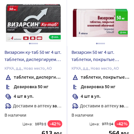
Визарсин ку-таб 50 мг 4 шт.
Визарсин 50 мг 4 шт.
таблетки, диспергируемые
таблетки, покрытые
в полости рта
пленочной оболочкой
КРКА, д.д., Ново место, АО
КРКА, д.д., Ново место, АО
таблетки, диспергируемые в полости рта
таблетки, покрытые пленочной оболочкой
Дозировка 50 мг
Дозировка 50 мг
4 шт в уп.
4 шт в уп.
Доставим в аптеку
завтра
Доставим в аптеку
завтра
В наличии
В наличии
42
42
Цена:
1071.1
Цена:
977.14
613
564
.90
.50
₽
₽