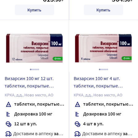
Купить
Купить
Визарсин 100 мг 12 шт.
Визарсин 100 мг 4 шт.
таблетки, покрытые
таблетки, покрытые
пленочной оболочкой
пленочной оболочкой
КРКА, д.д., Ново место, АО
КРКА, д.д., Ново место, АО
таблетки, покрытые пленочной оболочкой
таблетки, покрытые пленочной оболочкой
Дозировка 100 мг
Дозировка 100 мг
12 шт в уп.
4 шт в уп.
Доставим в аптеку
завтра
Доставим в аптеку
завтра