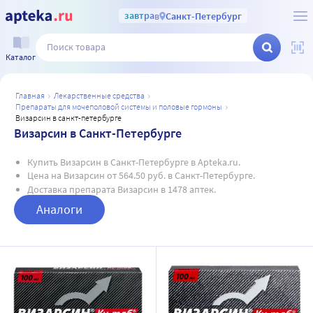
завтра
в
Санкт-Петербург
Каталог
главная
лекарственные средства
препараты для мочеполовой системы и половые гормоны
визарсин в санкт-петербурге
Визарсин в Санкт-Петербурге
Купить Визарсин в Санкт-Петербурге в Apteka.ru.
Цена на Визарсин от 564.50 руб. в Санкт-Петербурге.
Доставка препарата Визарсин в 1478 аптек.
Аналоги