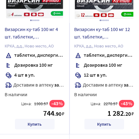
Визарсин ку-таб 100 мг 4
Визарсин ку-таб 100 мг 12
шт. таблетки,
шт. таблетки,
диспергируемые в полости
диспергируемые в полости
КРКА, д.д., Ново место, АО
КРКА, д.д., Ново место, АО
рта
рта
таблетки, диспергируемые в полости рта
таблетки, диспергируемые в полости рта
Дозировка 100 мг
Дозировка 100 мг
4 шт в уп.
12 шт в уп.
Доставим в аптеку
завтра
Доставим в аптеку
завтра
В наличии
В наличии
43
43
Цена:
1308.57
Цена:
2278.57
744
1 282
.90
.20
₽
₽
Купить
Купить