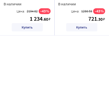
В наличии
В наличии
43
43
Цена:
2194.62
Цена:
1266.59
1 234
721
.60
.30
₽
₽
Купить
Купить