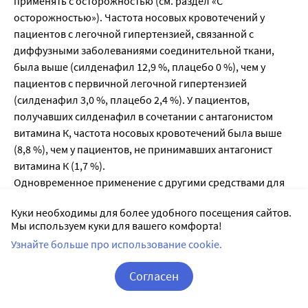
применять с осторожностью (см. раздел «С
осторожностью»). Частота носовых кровотечений у
пациентов с легочной гипертензией, связанной с
диффузными заболеваниями соединительной ткани,
была выше (силденафил 12,9 %, плацебо 0 %), чем у
пациентов с первичной легочной гипертензией
(силденафил 3,0 %, плацебо 2,4 %). У пациентов,
получавших силденафил в сочетании с антагонистом
витамина К, частота носовых кровотечений была выше
(8,8 %), чем у пациентов, не принимавших антагонист
витамина К (1,7 %).
Одновременное применение с другими средствами для
лечения нарушений эрекции
Куки необходимы для более удобного посещения сайтов.
Безопасность и эффективность препарата Визарсин®
Мы используем куки для вашего комфорта!
одновременно с другими ингибиторами ФДЭ5 или
Узнайте больше про использование cookie.
другими препаратами для лечения легочной
гипертензии, содержащими силденафил или другими
Согласен
средствами лечения нарушений эрекции не изучались,
поэтому применение подобных комбинаций не
Корзина
Вход / Регистрация