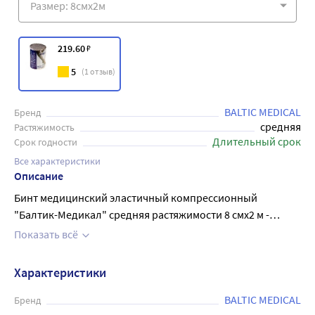
219
.60
₽
5
(
1
отзыв)
BALTIC MEDICAL
Бренд
средняя
Растяжимость
Длительный срок
Срок годности
Все характеристики
Описание
Бинт медицинский эластичный компрессионный
"Балтик-Медикал" средняя растяжимости 8 смх2 м -
применяется для лечения и профилактики варикозного
Показать всё
расширения вен в период до и после операций, для
предотвращения образования гематом в
Характеристики
послеоперационный период , для фиксации суставов
верхних и нижних конечностей при вывихах и
BALTIC MEDICAL
Бренд