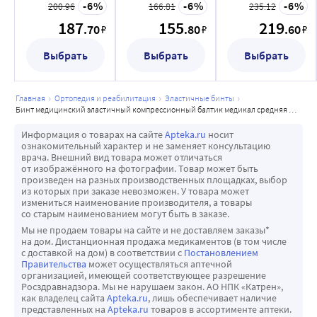
компрессионный
компрессионный
компрессионный
6
6
6
200.96
166.81
235.12
балтик медикал
балтик медикал
балтик медикал
187
155
219
.70
.80
.60
₽
₽
₽
средняя
средняя
средняя
растяжимость 8
растяжимость 8
растяжимость 8
Выбрать
Выбрать
Выбрать
смх1,5 м
смх1 м
смх2 м
главная
ортопедия и реабилитация
эластичные бинты
бинт медицинский эластичный компрессионный балтик медикал средняя растяжимость 8 смх2 м
Информация о товарах на сайте
Apteka.ru
носит
ознакомительный характер и не заменяет консультацию
врача. Внешний вид товара может отличаться
от изображённого на фотографии. Товар может быть
произведен на разных производственных площадках, выбор
из которых при заказе невозможен. У товара может
измениться наименование производителя, а товары
со старым наименованием могут быть в заказе.
Мы не продаем товары на сайте и не доставляем заказы*
на дом. Дистанционная продажа медикаментов (в том числе
с доставкой на дом) в соответствии с
Постановлением
Правительства
может осуществляться аптечной
организацией, имеющей соответствующее разрешение
Росздравнадзора. Мы не нарушаем закон. АО НПК «Катрен»,
как владелец сайта
Apteka.ru
, лишь обеспечивает наличие
представленных на
Apteka.ru
товаров в ассортименте аптеки.