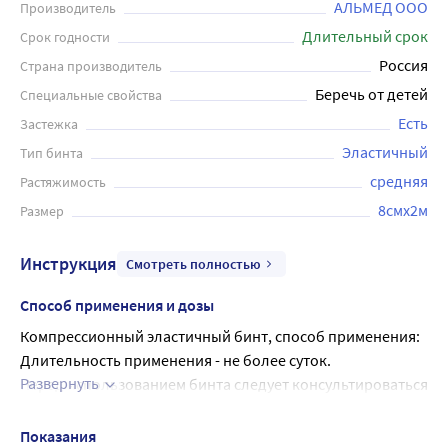
растяжениях, для профилактики и лечения спортивных
АЛЬМЕД ООО
Производитель
травм. В бинте используется особое переплетение,
Длительный срок
Срок годности
благодаря которому с телом соприкасаются только
Россия
Страна производитель
волокна хлопка. Специальная гофрированная
Беречь от детей
Специальные свойства
поверхность предотвращает соскальзывание, придает
стабильность повязке и оказывает микромассажное
Есть
Застежка
действие. Край бинта закреплен во избежание
Эластичный
Тип бинта
распускания, с 2-мя застежками, возможность
средняя
Растяжимость
повторного использования после стирки.
8смx2м
Размер
Инструкция
Смотреть полностью
Способ применения и дозы
Компрессионный эластичный бинт, способ применения:
Длительность применения - не более суток.
Развернуть
Перед использованием бинта следует консультироваться 
у лечащего врача по поводу индивидуального метода 
накладывания бинта и продолжительности его ношения.
Показания