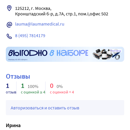
Применение эластичного бинта является безопасным
125212, г. Москва, 

при условии соблюдения настоящей инструкции.
Кронштадский б-р, д.7А, стр.1, пом.I,офис 502
Возможные побочные действия при использовании
медицинского изделия: неэффективное использование,
lauma@laumamedical.ru
трение и раздражение кожи, отеки, онемения. При
8 (495) 7814179
проявлении индивидуальной аллергической реакции
следует немедленно прекратить использование бинта и
обратиться к специалисту.
Реклама
Отзывы
1
1
0
100%
0%
отзыв
с оценкой ≥ 4
с оценкой < 4
Авторизоваться и оставить отзыв
Ирина