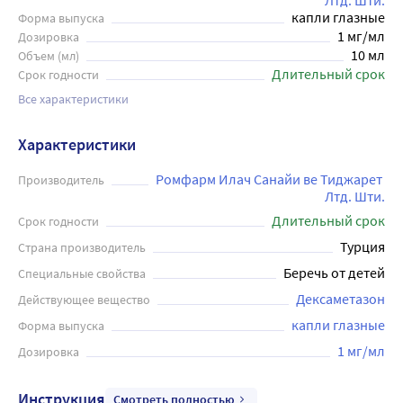
Лтд. Шти.
капли глазные
Форма выпуска
1 мг/мл
Дозировка
10 мл
Объем (мл)
Длительный срок
Срок годности
Все характеристики
Характеристики
Ромфарм Илач Санайи ве Тиджарет 
Производитель
Лтд. Шти.
Длительный срок
Срок годности
Турция
Страна производитель
Беречь от детей
Специальные свойства
Дексаметазон
Действующее вещество
капли глазные
Форма выпуска
1 мг/мл
Дозировка
Инструкция
Смотреть полностью