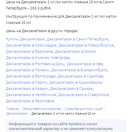
Цена на Дексаметазон 1 мг/мл капли глазные 10 мл в Санкт-
Петербурге – 283.3 рубля.
Инструкция по применению для Дексаметазон 1 мг/мл капли
глазные 10 мл
Цены на Дексаметазон в других городах
Купить Дексаметазон
Дексаметазон в Санкт-Петербурге
Дексаметазон в Краснодаре
Дексаметазон в Новосибирске
Дексаметазон в Воронеже
Дексаметазон в Омске
Дексаметазон в Нижнем Новгороде
Дексаметазон в Ростове-на-Дону
Дексаметазон в Уфе
Дексаметазон в Тюмени
Дексаметазон в Екатеринбурге
Дексаметазон в Волгограде
Дексаметазон в Саратове
Дексаметазон в Перми
Дексаметазон в Красноярске
Дексаметазон в Казани
Дексаметазон в Самаре
Дексаметазон в Челябинске
Дексаметазон в Ставрополе
Дексаметазон в Ярославле
главная
лекарственные средства
средства для глаз и ушей
дексаметазон
дексаметазон 1 мг/мл капли глазные 10 мл
Информация о товарах на сайте
Apteka.ru
носит
ознакомительный характер и не заменяет консультацию