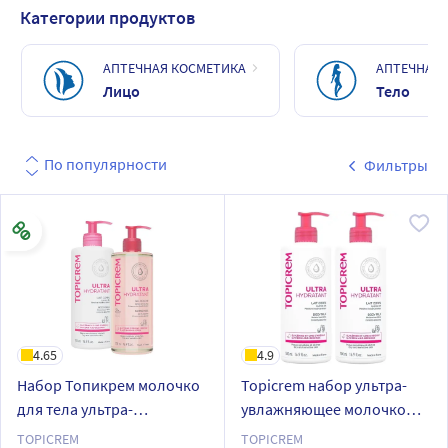
Категории продуктов
АПТЕЧНАЯ КОСМЕТИКА
АПТЕЧНАЯ 
Лицо
Тело
По популярности
Фильтры
4.65
4.9
Набор Топикрем молочко
Topicrem набор ультра-
для тела ультра-
увлажняющее молочко
увлажняющее 500мл +
для тела 500 мл 2 шт.
TOPICREM
TOPICREM