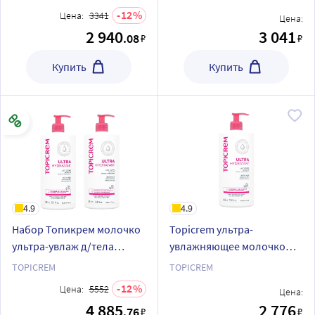
гель для душа ультра-
12
Цена:
3341
Цена:
увлажняющий 500мл со
2 940
3 041
.08
₽
₽
скидкой
Купить
Купить
4.9
4.9
Набор Топикрем молочко
Topicrem ультра-
ультра-увлаж д/тела
увлажняющее молочко
1000мл из 2 уп со скидкой
для тела 1000 мл
TOPICREM
TOPICREM
12
Цена:
5552
Цена:
4 885
2 776
.76
₽
₽