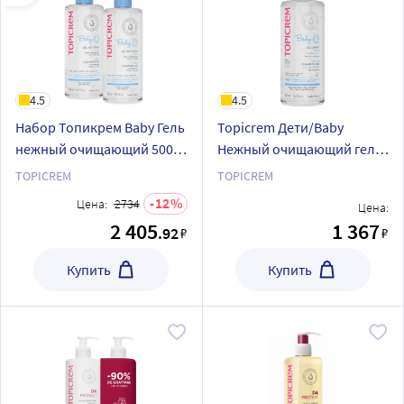
4.5
4.5
Набор Топикрем Baby Гель
Topicrem Дети/Baby
нежный очищающий 500
Нежный очищающий гель
мл из 2 уп со скидкой
для тела и волос для
TOPICREM
TOPICREM
здорового микробиома
12
Цена:
2734
Цена:
кожи без сухости и
2 405
1 367
.92
₽
₽
раздражения 500 мл
Купить
Купить