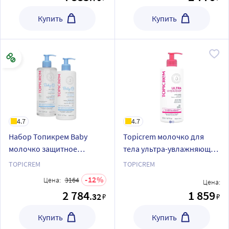
Купить
Купить
4.7
4.7
Набор Топикрем Baby
Topicrem молочко для
молочко защитное
тела ультра-увлажняющее
увлажняющее 500мл +
500 мл
TOPICREM
TOPICREM
гель нежный очищающий
12
Цена:
3164
Цена:
500мл со скидкой
2 784
1 859
.32
₽
₽
Купить
Купить