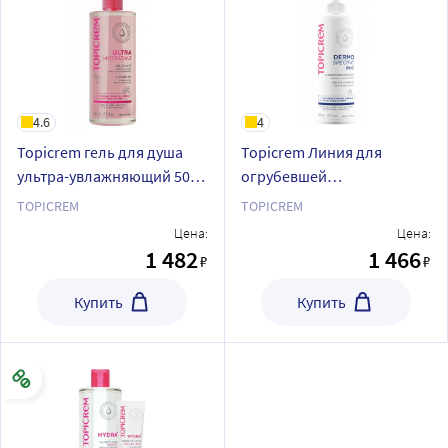
4.6
4
Topicrem гель для душа
Topicrem Линия для
ультра-увлажняющий 500
огрубевшей
мл
кожи/Dermospecific
TOPICREM
TOPICREM
Шампунь мягкий pH 5 для
Цена:
Цена:
чувствительной кожи 500
1 482
1 466
₽
₽
мл
Купить
Купить