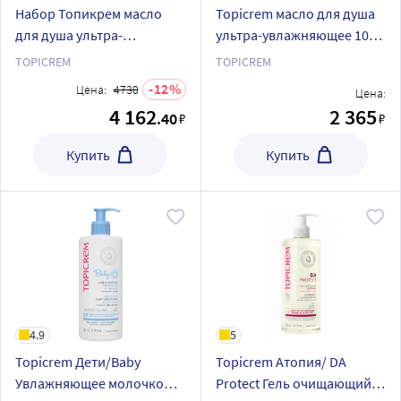
Набор Топикрем масло
Topicrem масло для душа
для душа ультра-
ультра-увлажняющее 1000
увлажняющее 1000мл из 2
мл
TOPICREM
TOPICREM
уп со скидкой
12
Цена:
4730
Цена:
4 162
2 365
.40
₽
₽
Купить
Купить
4.9
5
Topicrem Дети/Baby
Topicrem Атопия/ DA
Увлажняющее молочко
Protect Гель очищающий