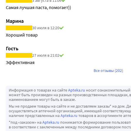
3 августа в 11:06
Самая лучшая паста, помогает))
Марина
30 июля в 12:20
Хороший товар
Гость
27 июля в 21:02
Эффективная
Все отзывы (202)
Информация о товарах на сайте
Apteka.ru
носит ознакомительный 
может быть произведен на разных производственных площадках, в
наименованием могут быть в заказе.
Мы не продаем товары на сайте и не доставляем заказы* на дом. Д
осуществляться аптечной организацией, имеющей соответствующее
наличие представленных на
Apteka.ru
товаров в ассортименте апте
*под «заказом» на
Apteka.ru
понимается формирование пользовател
в соответствии с заключенным между последними договором пост