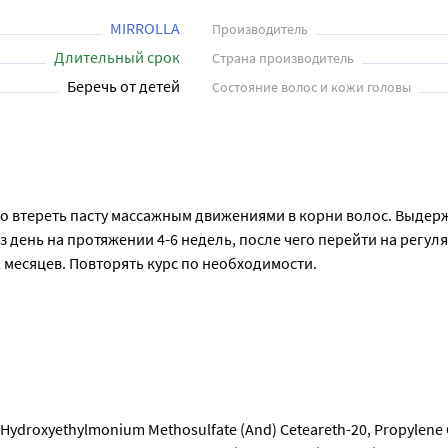
MIRROLLA
Производитель
Длительный срок
Страна производитель
Беречь от детей
Состояние волос и кожи головы
но втереть пасту массажным движениями в корни волос. Выдерж
з день на протяжении 4-6 недель, после чего перейти на регуля
-2 месяцев. Повторять курс по необходимости.
l Hydroxyethylmonium Methosulfate (And) Ceteareth-20, Propylene G