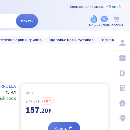
~ 5 дней
Срок хранения заказа
Искать
Акции
Уценка
Корзина
лечение орви и гриппа
Здоровье ног и суставов
Гигиена и уход
IRROLLA
75 мл
Цена:
ый срок
10
174
.67
₽
157
.20
₽
Купить