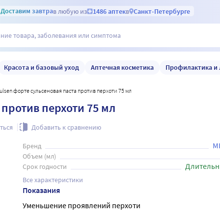
Доставим
завтра
в любую из
1486 аптек
в
Санкт-Петербурге
Красота и базовый уход
Аптечная косметика
Профилактика и 
a sulsen форте сульсеновая паста против перхоти 75 мл
а против перхоти 75 мл
ться
Добавить к сравнению
M
Бренд
Объем (мл)
Длительн
Срок годности
Все характеристики
Показания
Уменьшение проявлений перхоти