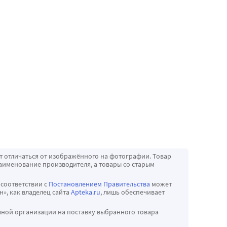
т отличаться от изображённого на фотографии. Товар
аименование производителя, а товары со старым
 соответствии с
Постановлением Правительства
может
», как владелец сайта
Apteka.ru
, лишь обеспечивает
чной организации на поставку выбранного товара