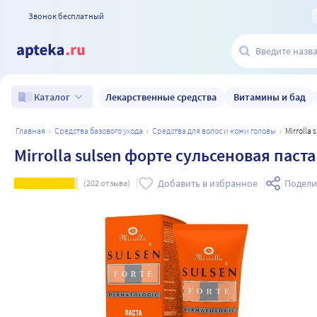
Звонок бесплатный
Лекарственные средства
Витамины и бад
Каталог
главная
средства базового ухода
средства для волос и кожи головы
Mirroll
Mirrolla sulsen форте сульсеновая паст
Добавить в избранное
Подели
(
202
отзыва)