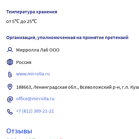
усиливает барьерные функции эпидермиса кожи головы;
Температура хранения
восстанавливает структуру волос.
от 5℃ до 25℃
Организация, уполномоченная на принятие претензий
Мирролла Лаб ООО
Россия
www.mirrolla.ru
188663, Ленинградская обл., Всеволожский р-н, г.п. Кузь
office@mirrolla.ru
+7 (812) 389-21-21
Отзывы