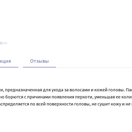
афии
кция
Отзывы
и, предназначенная для ухода за волосами и кожей головы. Па
о борются с причинами появления перхоти, уменьшая ее коли
аспределяется по всей поверхности головы, не сушит кожу и н
тящими и ухоженными, а кожа головы - более здоровой и чист