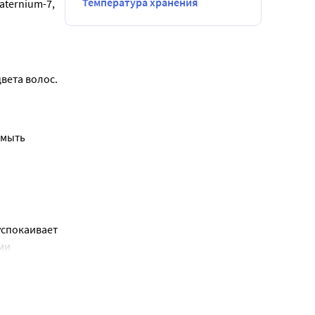
Температура хранения
aternium-7, 
вета волос.
мыть 
спокаивает 
и 
ивают 