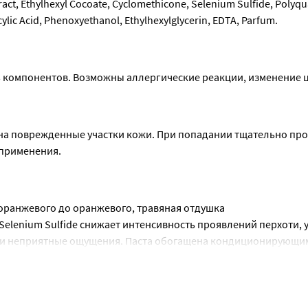
ract, Ethylhexyl Cocoate, Cyclomethicone, Selenium Sulfide, Polyqu
cylic Acid, Phenoxyethanol, Ethylhexylglycerin, EDTA, Parfum.
 компонентов. Возможны аллергические реакции, изменение ц
 на поврежденные участки кожи. При попадании тщательно про
 применения.
о-оранжевого до оранжевого, травяная отдушка
elenium Sulfide снижает интенсивность проявлений перхоти, у
 и неприятные ощущения. Паста обогащена кондиционирующим
обствуют восстановлению структуры волос, питают и оздоравл