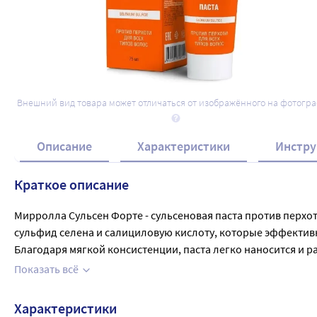
Внешний вид товара может отличаться от изображённого на фотогр
Описание
Характеристики
Инстру
Краткое описание
Мирролла Сульсен Форте - сульсеновая паста против перхот
сульфид селена и салициловую кислоту, которые эффективн
Благодаря мягкой консистенции, паста легко наносится и р
Мирролла Сульсен Форте волосы становятся здоровыми, блес
Показать всё
Характеристики