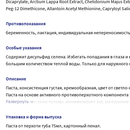
Dicaprylate, Arctium Lappa Root Extract, Chelidonium Majus Ext
Peg-12 Dimethicone, Allantoin Acetyl Methionine, Capryloyl Sali
Противопоказания
беременность, лактация, индивидуальная непереносимость
Особые указания
Содержит дисульфид селена. Избегать попадания в глаза и
большим количеством теплой воды. Только для наружного
Описание
Паста, консистенция густая, кремообразная, цвет от светл
Паста на основе активного противоперхотного компонента S
Развернуть
раздраженную кожу головы, минимизирует зуд, шелушение
компонентами и растительными экстрактами, которые спос
волосы.
Упаковка и форма выпуска
Результат: уменьшает проявление перхоти;
Паста от перхоти туба 75мл, картонный пенал.
снижает интенсивность зуда и успокаивает кожу головы;