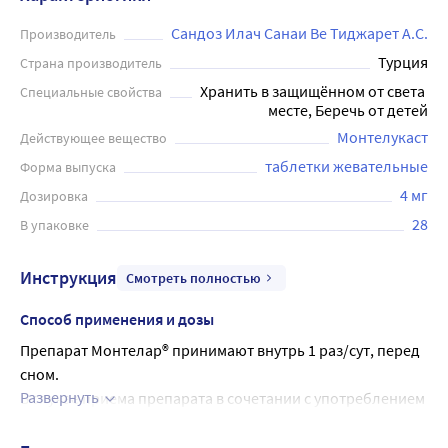
Сандоз Илач Санаи Ве Тиджарет А.С.
Производитель
Турция
Страна производитель
Хранить в защищённом от света 
Специальные свойства
месте, Беречь от детей
Монтелукаст
Действующее вещество
таблетки жевательные
Форма выпуска
4 мг
Дозировка
28
В упаковке
Инструкция
Смотреть полностью
Способ применения и дозы
Препарат Монтелар® принимают внутрь 1 раз/сут, перед 
сном.
Развернуть
В случае приема препарата в сочетании с употреблением 
пищи, монтелукаст следует принимать за 1 час до еды 
или через 2 часа после еды.