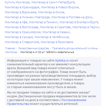
Купить Монтелар
Монтелар в Санкт-Петербурге
Монтелар в Краснодаре
Монтелар в Новосибирске
Монтелар в Воронеже
Монтелар в Омске
Монтелар в Нижнем Новгороде
Монтелар в Ростове-на-Дону
Монтелар в Уфе
Монтелар в Тюмени
Монтелар в Екатеринбурге
Монтелар в Волгограде
Монтелар в Саратове
Монтелар в Перми
Монтелар в Красноярске
Монтелар в Казани
Монтелар в Самаре
Монтелар в Челябинске
Монтелар в Ставрополе
Монтелар в Ярославле
главная
лекарственные средства
препараты для дыхательной системы
монтелар
монтелар 4 мг 28 шт. таблетки жевательные
Информация о товарах на сайте
Apteka.ru
носит
ознакомительный характер и не заменяет консультацию
врача. Внешний вид товара может отличаться
от изображённого на фотографии. Товар может быть
произведен на разных производственных площадках, выбор
из которых при заказе невозможен. У товара может
измениться наименование производителя, а товары
со старым наименованием могут быть в заказе.
Мы не продаем товары на сайте и не доставляем заказы*
на дом. Дистанционная продажа медикаментов (в том числе
с доставкой на дом) в соответствии с
Постановлением
Правительства
может осуществляться аптечной