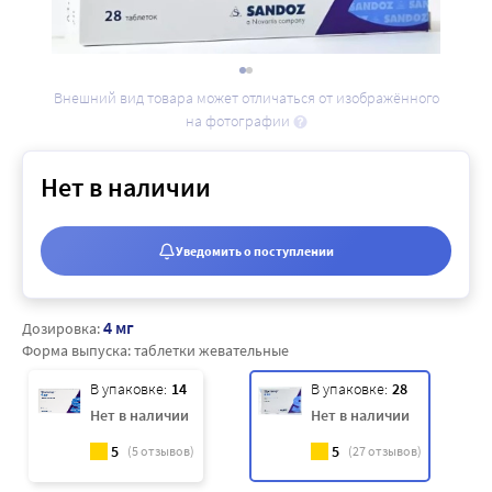
Внешний вид товара может отличаться от изображённого
на фотографии
Нет в наличии
Уведомить о поступлении
4 мг
Дозировка:
Форма выпуска:
таблетки жевательные
В упаковке:
14
В упаковке:
28
Нет в наличии
Нет в наличии
5
5
(
5
отзывов)
(
27
отзывов)