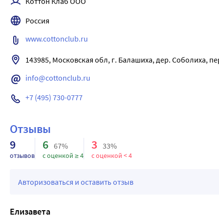
Коттон Клаб ООО
Результат: кожа очищена, без раздражений.
Россия
www.cottonclub.ru
info@cottonclub.ru
+7 (495) 730-0777
Отзывы
9
6
3
67%
33%
отзывов
с оценкой ≥ 4
с оценкой < 4
Авторизоваться и оставить отзыв
Елизавета