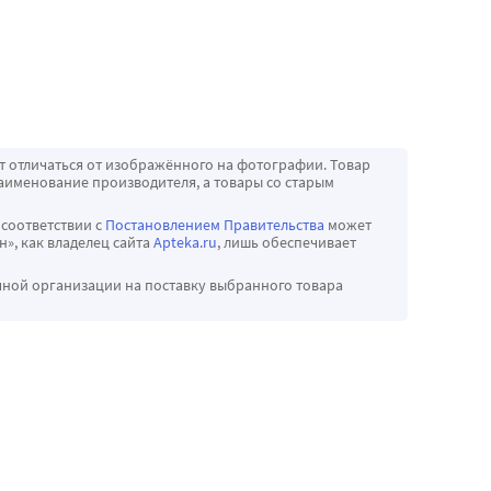
т отличаться от изображённого на фотографии. Товар
аименование производителя, а товары со старым
 соответствии с
Постановлением Правительства
может
», как владелец сайта
Apteka.ru
, лишь обеспечивает
чной организации на поставку выбранного товара