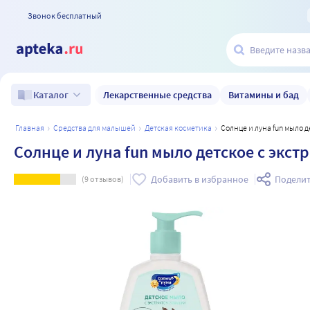
Звонок бесплатный
Лекарственные средства
Витамины и бад
Каталог
главная
средства для малышей
детская косметика
Солнце и луна fun мыло 
Солнце и луна fun мыло детское с экст
Добавить в избранное
Поделит
(
9
отзывов)