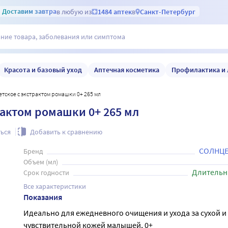
Доставим
завтра
в любую из
1484 аптек
в
Санкт-Петербург
Красота и базовый уход
Аптечная косметика
Профилактика и 
детское с экстрактом ромашки 0+ 265 мл
рактом ромашки 0+ 265 мл
ься
Добавить к сравнению
СОЛНЦЕ
Бренд
Объем (мл)
Длительн
Срок годности
Все характеристики
Показания
Идеально для ежедневного очищения и ухода за сухой и
чувствительной кожей малышей, 0+