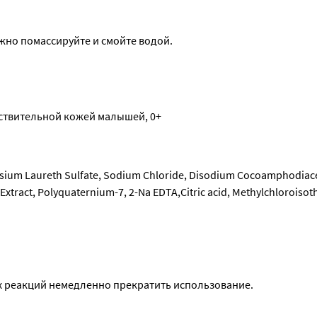
жно помассируйте и смойте водой.
вствительной кожей малышей, 0+
sium Laureth Sulfate, Sodium Chloride, Disodium Cocoamphodiace
xtract, Polyquaternium-7, 2-Na EDTA,Citric acid, Methylchloroisoth
х реакций немедленно прекратить использование.