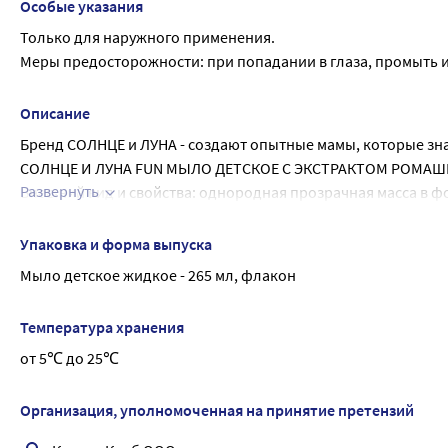
Особые указания
Только для наружного применения.
Меры предосторожности: при попадании в глаза, промыть 
Описание
Бренд СОЛНЦЕ и ЛУНА - создают опытные мамы, которые зна
СОЛНЦЕ И ЛУНА FUN МЫЛО ДЕТСКОЕ С ЭКСТРАКТОМ РОМАШК
Развернуть
Внешний вид и свойства: однородная прозрачная масса в ф
Возраст: для детей с первых дней жизни, 0+
Гипоаллергенное жидкое мыло подходит для бережного ухо
Упаковка и форма выпуска
Мягкая формула способствует деликатному очищению, не су
Мыло детское жидкое - 265 мл, флакон
Мыло можно использовать для ежедневного подмывания и к
АКТИВНЫЕ ИНГРЕДИЕНТЫ
Температура хранения
Ромашка оказывает мягкий антибактериальный эффект, усп
от 5℃ до 25℃
Клинически протестировано
Поддерживает естественный pH-баланс кожи
Без слёз
Организация, уполномоченная на принятие претензий
Специальные особенности: без SLS, парабенов, красителей