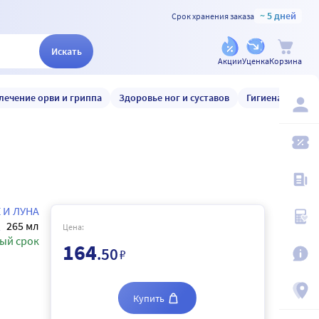
~ 5 дней
Срок хранения заказа
Искать
Акции
Уценка
Корзина
лечение орви и гриппа
Здоровье ног и суставов
Гигиена и уход
 И ЛУНА
265 мл
Цена:
ый срок
164
.50
₽
Купить