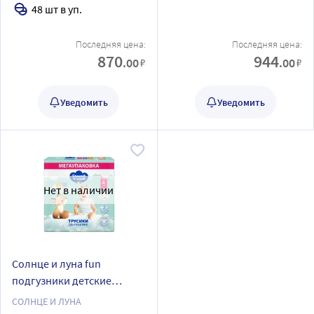
размер 4/maxi 9-14 кг 48
5/13-20 кг 36 шт.
48 шт в уп.
шт.
Последняя цена:
Последняя цена:
870
944
.00
.00
₽
₽
Уведомить
Уведомить
Нет в наличии
Солнце и луна fun
подгузники детские
одноразовые размер
СОЛНЦЕ И ЛУНА