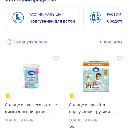
РАСТИМ МАЛЫША
РАСТИМ М
Подгузники для детей
Средства 
По популярности
Фильтры
5
5
Солнце и луна eco ватные
Солнце и луна fun
диски для очищения
подгузники-трусики
хлопковые овальные 40
детские одноразовые
СОЛНЦЕ И ЛУНА
СОЛНЦЕ И ЛУНА
шт.
размер 6/extra large 16-25