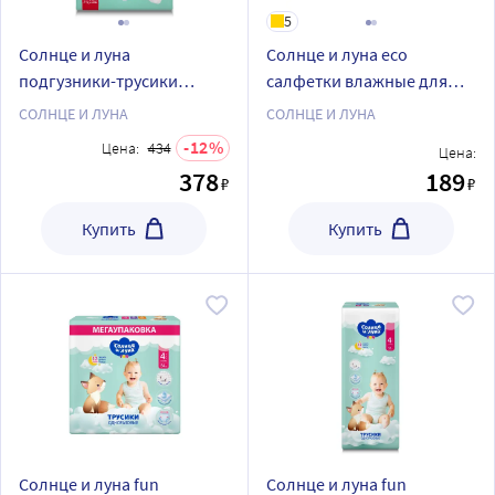
5
Солнце и луна
Солнце и луна eco
подгузники-трусики
салфетки влажные для
детские ультрамягкие
детей хлопковые с д-
СОЛНЦЕ И ЛУНА
СОЛНЦЕ И ЛУНА
5/13-20 кг 16 шт.
пантенолом и нежным
12
Цена:
434
Цена:
алоэ вера 0+ 63 шт. с
378
189
₽
₽
крышкой
Купить
Купить
Солнце и луна fun
Солнце и луна fun