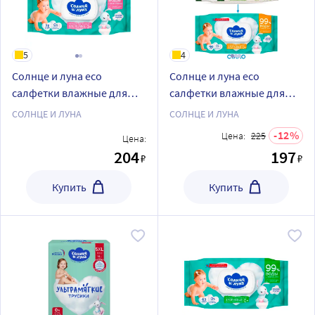
5
4
Солнце и луна eco
Солнце и луна eco
салфетки влажные для
салфетки влажные для
детей хлопковые с
детей хлопковые с
СОЛНЦЕ И ЛУНА
СОЛНЦЕ И ЛУНА
хлопковым молочком и
витаминами a e f и нежной
12
Цена:
225
Цена:
нежной ромашкой 0+ 72
липой 0+ 100 шт.
204
197
₽
₽
шт.
Купить
Купить