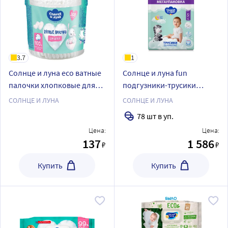
3.7
1
Солнце и луна eco ватные
Солнце и луна fun
палочки хлопковые для
подгузники-трусики
детей 200 шт./круглый
детские одноразовые
СОЛНЦЕ И ЛУНА
СОЛНЦЕ И ЛУНА
стакан
размер 5/junior 13-20 кг 78
78 шт в уп.
шт.
Цена:
Цена:
137
1 586
₽
₽
Купить
Купить