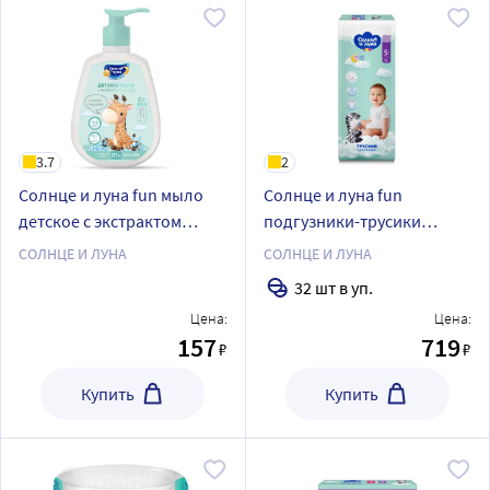
3.7
2
Солнце и луна fun мыло
Солнце и луна fun
детское с экстрактом
подгузники-трусики
ромашки 0+ 265 мл
детские одноразовые
СОЛНЦЕ И ЛУНА
СОЛНЦЕ И ЛУНА
размер 5/junior 13-20 кг 32
32 шт в уп.
шт.
Цена:
Цена:
157
719
₽
₽
Купить
Купить