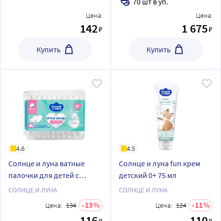
70 шт в уп.
кг 70 шт.
Цена:
Цена:
142
1 675
₽
₽
Купить
Купить
4.6
4.5
Солнце и луна ватные
Солнце и луна fun крем
палочки для детей с
детский 0+ 75 мл
ограничителем 60 шт.
СОЛНЦЕ И ЛУНА
СОЛНЦЕ И ЛУНА
13
11
Цена:
134
Цена:
124
116
110