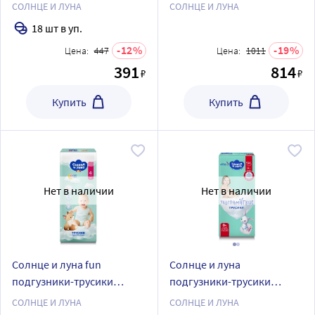
детские ультрамягкие 4/9-
детские ультрамягкие 4/9-
СОЛНЦЕ И ЛУНА
СОЛНЦЕ И ЛУНА
14 кг 18 шт.
14 кг 42 шт.
18 шт в уп.
12
19
Цена:
447
Цена:
1011
391
814
₽
₽
Купить
Купить
Нет в наличии
Нет в наличии
Солнце и луна fun
Солнце и луна
подгузники-трусики
подгузники-трусики
детские одноразовые
детские ультрамягкие
СОЛНЦЕ И ЛУНА
СОЛНЦЕ И ЛУНА