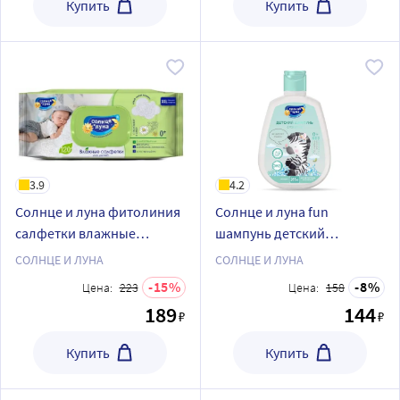
Купить
Купить
3.9
4.2
Солнце и луна фитолиния
Солнце и луна fun
салфетки влажные
шампунь детский
детские с фитоотваром
календула 0+ 265 мл
СОЛНЦЕ И ЛУНА
СОЛНЦЕ И ЛУНА
ромашки и липы 0+ 120 шт.
15
8
Цена:
223
Цена:
158
с крышкой
189
144
₽
₽
Купить
Купить