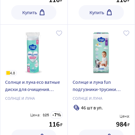
₽
₽
Купить
Купить
4.8
Солнце и луна eco ватные
Солнце и луна fun
диски для очищения
подгузники-трусики
хлопковые круглые 70 шт.
детские одноразовые
СОЛНЦЕ И ЛУНА
СОЛНЦЕ И ЛУНА
размер 5/junior 13-20 кг 46
46 шт в уп.
шт.
7
Цена:
125
Цена:
116
984
₽
₽