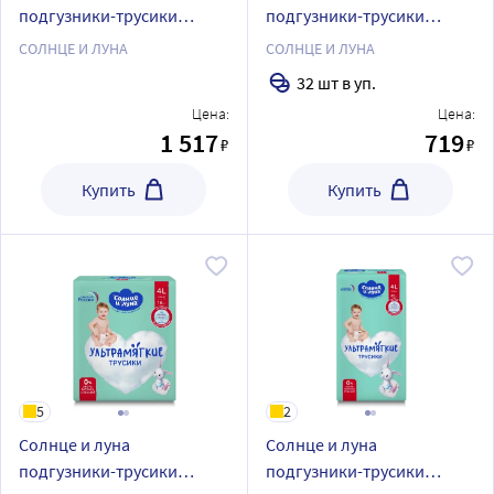
подгузники-трусики
подгузники-трусики
детские одноразовые
детские одноразовые
СОЛНЦЕ И ЛУНА
СОЛНЦЕ И ЛУНА
размер 4/maxi 9-14 кг 84
размер 4/maxi 9-14 кг 32
32 шт в уп.
шт.
шт.
Цена:
Цена:
1 517
719
₽
₽
Купить
Купить
5
2
Солнце и луна
Солнце и луна
подгузники-трусики
подгузники-трусики