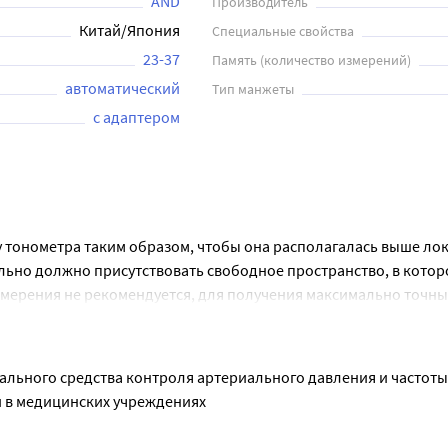
AND
Производитель
Китай/Япония
Специальные свойства
23-37
Память (количество измерений)
автоматический
Тип манжеты
с адаптером
тонометра таким образом, чтобы она располагалась выше лок
ельно должно присутствовать свободное пространство, в которо
змерения не рекомендуется, для получения максимально точных
а стул.
не, с прямой спиной и с пустым мочевым пузырем. В алкогольн
вление запрещено.
льного средства контроля артериального давления и частоты п
 в медицинских учреждениях