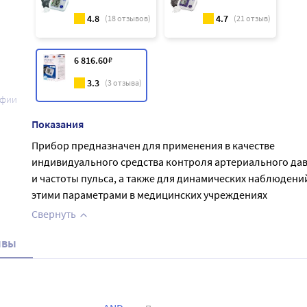
4.8
4.7
(
18
отзывов)
(
21
отзыв)
6 816
.60
₽
3.3
(
3
отзыва)
афии
Показания
Прибор предназначен для применения в качестве
индивидуального средства контроля артериального да
и частоты пульса, а также для динамических наблюдений
этими параметрами в медицинских учреждениях
Свернуть
ывы