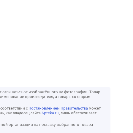
т отличаться от изображённого на фотографии. Товар
аименование производителя, а товары со старым
 соответствии с
Постановлением Правительства
может
», как владелец сайта
Apteka.ru
, лишь обеспечивает
чной организации на поставку выбранного товара