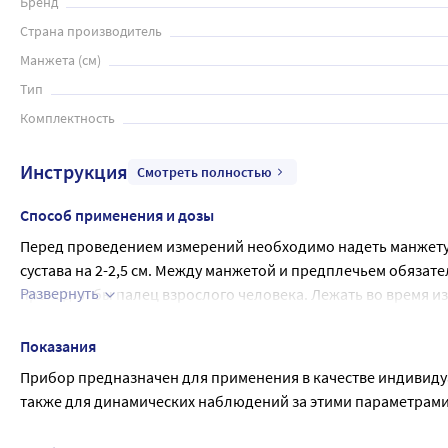
Бренд
Страна производитель
Манжета (см)
Тип
Комплектность
Инструкция
Смотреть полностью
Способ применения и дозы
Перед проведением измерений необходимо надеть манжету 
сустава на 2-2,5 см. Между манжетой и предплечьем обязат
Развернуть
проходил бы палец взрослого человека. Лежать во время и
результатов человека лучше усадить в удобное кресло или н
Проверять АД рекомендуется в спокойном состоянии, в тиши
Показания
опьянении, в период возбуждения или стресса измерять да
Прибор предназначен для применения в качестве индивидуа
также для динамических наблюдений за этими параметрами