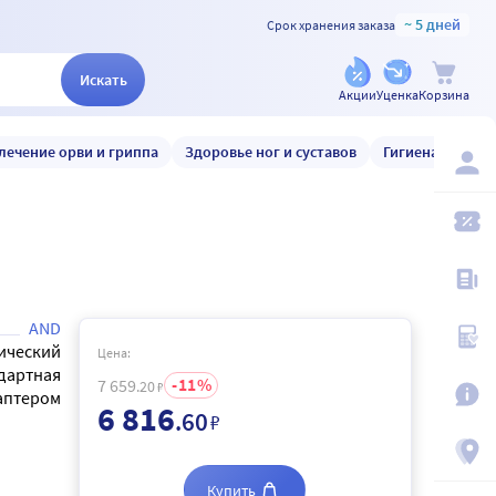
~ 5 дней
Срок хранения заказа
Искать
Акции
Уценка
Корзина
лечение орви и гриппа
Здоровье ног и суставов
Гигиена и уход
AND
ический
Цена:
дартная
11
7 659
.20
₽
аптером
6 816
.60
₽
Купить