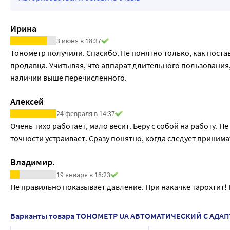
электролита.
• Для уменьшения риска повреждения прибора не подвергай
Ирина
Размер адаптера, мм, ±10% 54 х 20,5 х 65
3 июня в 18:37
Масса адаптера, г, ±10% 44
Тонометр получили. Спасибо. Не понятно только, как поста
Длина шнура адаптера, мм, ±10% 1480
продавца. Учитывая, что аппарат длительного пользования,
Размер приборов, мм, ±10% 140 х 105 х 61
наличии выше перечисленного.
Масса без эл. питания, г, ±10% UA-1100, UA-1400: 265 UA-1200:
Размеры манжеты стандартной (23- 37 см), см, ±10% 15,1х54,
Алексей
Масса манжеты стандартной (23-37 см), г, ±10% 145
24 февраля в 14:37
Окружность руки, см 23-37
Очень тихо работает, мало весит. Беру с собой на работу. Н
Длина трубки соединительной, мм, не более 500
точности устраивает. Сразу понятно, когда следует принима
Размеры коннектора, мм, ±10% 34 х 24 х 10
Размеры чехла для хранения, мм, ±10% 183х103х110
Владимир.
Масса чехла для хранения, г, ±10% 82
19 января в 18:23
Не правильно показывает давление. При накачке тарохтит! 
Варианты товара ТОНОМЕТР UA АВТОМАТИЧЕСКИЙ С АДА