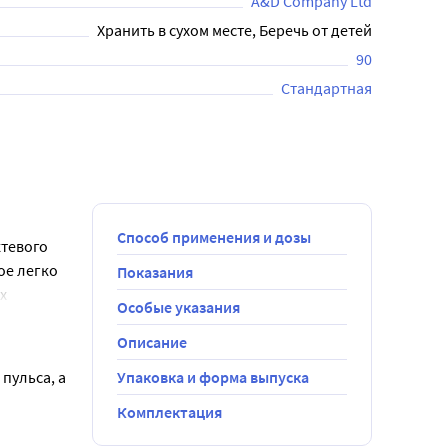
A&D Company Ltd
Хранить в сухом месте, Беречь от детей
90
Стандартная
Способ применения и дозы
тевого 
е легко 
Показания
 
Особые указания
ом 
Описание
ульса, а 
Упаковка и форма выпуска
Комплектация