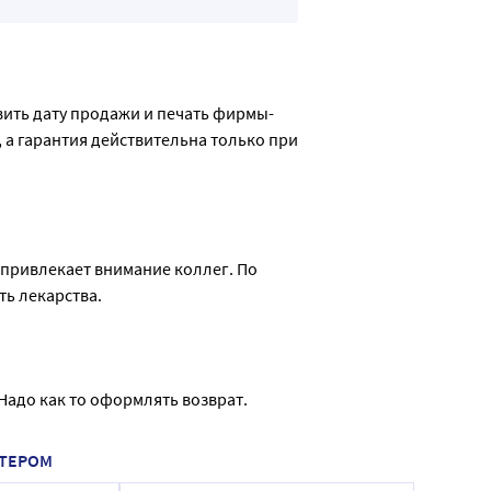
те его воздействию влаги.
вить дату продажи и печать фирмы-
 а гарантия действительна только при 
 276 UA-1300: 290
5
е привлекает внимание коллег. По 
ть лекарства.
Надо как то оформлять возврат. 
ПТЕРОМ