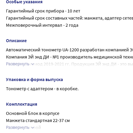
Особые указания
Гарантийный срок прибора - 10 лет
Гарантийный срок составных частей: манжета, адаптер сетев
Межповерочный интервал - 2 года
Описание
Автоматический тонометр UА-1200 разработан компанией Э
Компания ЭЙ энд ДИ - №1 производитель медицинской техники
Развернуть
России за период 2019-2021 гг. Продукция ЭЙ энд ДИ - это 
Выбирайте точность!
Отличительными функциональными особенностями тономет
Упаковка и форма выпуска
• Точность подтверждена по протоколу Британского гипер
Тонометр с адаптером - в коробке.
• Система интеллектуального управления Intellitronics для
• Большой дисплей с крупными цифрами
Комплектация
• Память на 90 измерений, расчёт среднего давления
Основной блок в корпусе
• Индикатор аритмии - сообщит о возможных нарушениях н
Манжета стандартная 22-37 см
измерения
Развернуть
Адаптер сетевой
• Календарь и часы - позволяют понять, когда было сделан