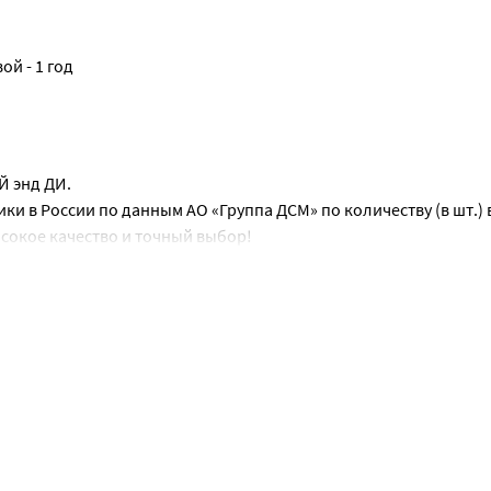
ой - 1 год
Й энд ДИ.
 в России по данным АО «Группа ДСМ» по количеству (в шт.) в
высокое качество и точный выбор!
ра UA-1200 являются:
тонического общества под международным названием модели 
 более комфортного и точного измерения
ормальной частоты или периодичности сердечных сокращений 
о измерение, просматривая память тонометра