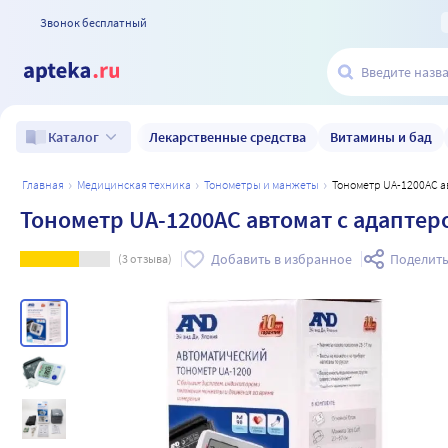
Звонок бесплатный
Лекарственные средства
Витамины и бад
Каталог
главная
медицинская техника
тонометры и манжеты
Тонометр UA-1200AC 
Тонометр UA-1200AC автомат с адапте
Добавить в избранное
Поделить
(
3
отзыва)