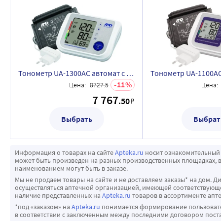
Тонометр UA-1300AC автомат с адаптером говорящий
11
Цена:
8727.5
Цена:
7 767
.50
₽
Выбрать
Выбрат
Информация о товарах на сайте
Apteka.ru
носит ознакомительный 
может быть произведен на разных производственных площадках, в
наименованием могут быть в заказе.
Мы не продаем товары на сайте и не доставляем заказы* на дом. Д
осуществляться аптечной организацией, имеющей соответствующее
наличие представленных на
Apteka.ru
товаров в ассортименте апте
*под «заказом» на
Apteka.ru
понимается формирование пользовател
в соответствии с заключенным между последними договором пост