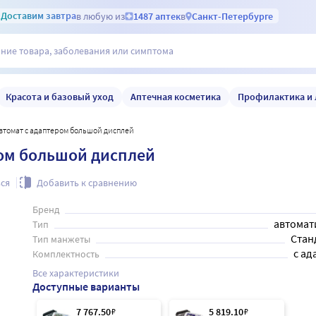
Доставим
завтра
в любую из
1487 аптек
в
Санкт-Петербурге
Красота и базовый уход
Аптечная косметика
Профилактика и 
автомат с адаптером большой дисплей
ром большой дисплей
ся
Добавить к сравнению
Бренд
автомат
Тип
Стан
Тип манжеты
с ад
Комплектность
Все характеристики
Доступные варианты
7 767
.50
₽
5 819
.10
₽