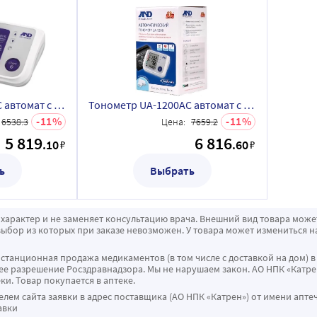
Тонометр UA-1100AC автомат с адаптером
Тонометр UA-1200AC автомат с адаптером большой дисплей
11
11
6538.3
Цена:
7659.2
5 819
6 816
.10
.60
₽
₽
ь
Выбрать
характер и не заменяет консультацию врача. Внешний вид товара може
ыбор из которых при заказе невозможен. У товара может измениться н
истанционная продажа медикаментов (в том числе с доставкой на дом) в
 разрешение Росздравнадзора. Мы не нарушаем закон. АО НПК «Катрен
ки. Товар покупается в аптеке.
ем сайта заявки в адрес поставщика (АО НПК «Катрен») от имени апте
авки