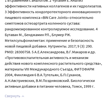
1 В сравнении с аналогом. 2 Чупахин Е. Анализ
эффективности нативных коллагенов и их гидролизатов.
3 Эффективность хондопротекторного инновационного
пищевого комплекса «BIN Care Joints» относительно
симптомов остеоартрита коленного сустава:
рандомизированное контролируемое исследование. 4
Бутаван М., Бенджамин РЛ., Блумер РЖ.
Метилсульфонилметан: применение и безопасность
новой пищевой добавки. Нутриенты. 2017; 9 (3): 290.
PMID: 28300758. 5 А.Е.Александрова, В.Г.Макаров и др.
«Противовоспалительная активность и механизм
действия нового комплексного растительного средства»,
материалы VIII Международного Съезда, ФИТОФАРМ
2004, Финляндия 6 В.А.Тутельян, Б.П.Суханов,
А.Н.Австриевских, В.М.Поздняковский. Биологически
активные добавки в питании человека, Томск, 1999 г.
Свернуть