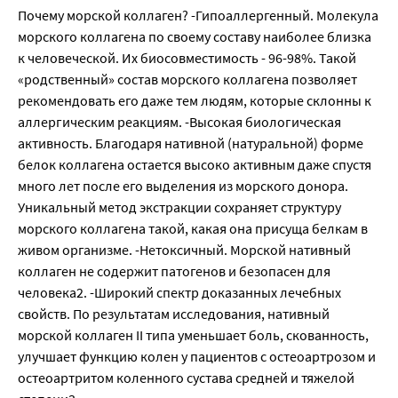
Почему морской коллаген? -Гипоаллергенный. Молекула
морского коллагена по своему составу наиболее близка
к человеческой. Их биосовместимость - 96-98%. Такой
«родственный» состав морского коллагена позволяет
рекомендовать его даже тем людям, которые склонны к
аллергическим реакциям. -Высокая биологическая
активность. Благодаря нативной (натуральной) форме
белок коллагена остается высоко активным даже спустя
много лет после его выделения из морского донора.
Уникальный метод экстракции сохраняет структуру
морского коллагена такой, какая она присуща белкам в
живом организме. -Нетоксичный. Морской нативный
коллаген не содержит патогенов и безопасен для
человека2. -Широкий спектр доказанных лечебных
свойств. По результатам исследования, нативный
морской коллаген II типа уменьшает боль, скованность,
улучшает функцию колен у пациентов с остеоартрозом и
остеоартритом коленного сустава средней и тяжелой