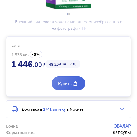
Внешний вид товара может отличаться от изображённого
на фотографии
Цена:
5
1 536
.66
₽
1 446
.00
за 1 ед.
₽
48
.20
₽
Купить
Доставка в
2741 аптеку
в Москве
ЭВАЛАР
Бренд
капсулы
Форма выпуска