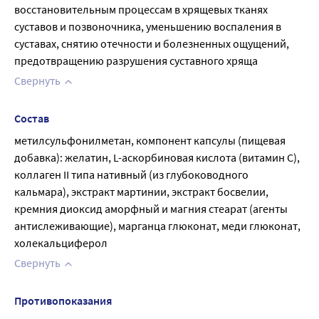
восстановительным процессам в хрящевых тканях 
суставов и позвоночника, уменьшению воспаления в 
суставах, снятию отечности и болезненных ощущений, 
предотвращению разрушения суставного хряща
Свернуть
Состав
метилсульфонилметан, компонент капсулы (пищевая 
добавка): желатин, L-аскорбиновая кислота (витамин С), 
коллаген II типа нативный (из глубоководного 
кальмара), экстракт мартинии, экстракт босвелии, 
кремния диоксид аморфный и магния стеарат (агенты 
антислеживающие), марганца глюконат, меди глюконат, 
холекальциферол
Свернуть
Противопоказания