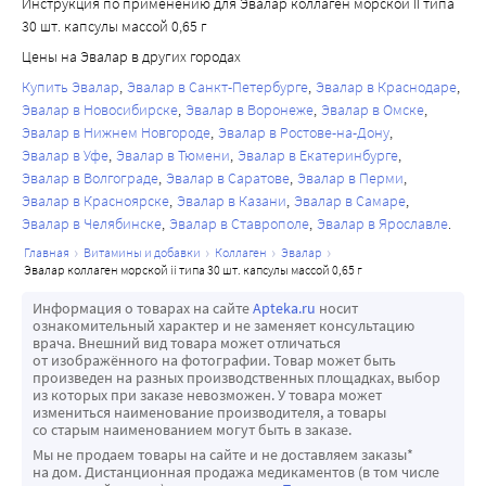
Инструкция по применению для Эвалар коллаген морской II типа
30 шт. капсулы массой 0,65 г
Цены на Эвалар в других городах
Купить Эвалар
Эвалар в Санкт-Петербурге
Эвалар в Краснодаре
Эвалар в Новосибирске
Эвалар в Воронеже
Эвалар в Омске
Эвалар в Нижнем Новгороде
Эвалар в Ростове-на-Дону
Эвалар в Уфе
Эвалар в Тюмени
Эвалар в Екатеринбурге
Эвалар в Волгограде
Эвалар в Саратове
Эвалар в Перми
Эвалар в Красноярске
Эвалар в Казани
Эвалар в Самаре
Эвалар в Челябинске
Эвалар в Ставрополе
Эвалар в Ярославле
главная
витамины и добавки
коллаген
эвалар
эвалар коллаген морской ii типа 30 шт. капсулы массой 0,65 г
Информация о товарах на сайте
Apteka.ru
носит
ознакомительный характер и не заменяет консультацию
врача. Внешний вид товара может отличаться
от изображённого на фотографии. Товар может быть
произведен на разных производственных площадках, выбор
из которых при заказе невозможен. У товара может
измениться наименование производителя, а товары
со старым наименованием могут быть в заказе.
Мы не продаем товары на сайте и не доставляем заказы*
на дом. Дистанционная продажа медикаментов (в том числе