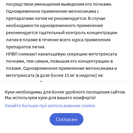
посредством уменьшения выведения его почками.
Одновременное применение мелоксикама с
препаратами лития не рекомендуется. В случае
необходимости одновременного применения
рекомендуется тщательный контроль концентрации
лития в плазме в течение всего курса применения
препаратов лития.
НПВП снижают канальцевую секрецию метотрексата
почками, тем самым, повышая его концентрацию в
плазме. Одновременное применение мелоксикама и
метотрексата (в дозе более 15 мг в неделю) не
рекомендуется. В случае одновременного применения
необходим тщательный контроль функции почек и
Куки необходимы для более удобного посещения сайтов.
формулы крови. Мелоксикам может усиливать
Мы используем куки для вашего комфорта!
гематологическую токсичность метотрексата, особенно у
Узнайте больше про использование cookie.
пациентов с нарушением функции почек.
Есть данные, что НПВП могут снижать эффективность
Согласен
внутриматочных контрацептивных устройств, однако это
Корзина
Вход / Регистрация
не доказано.