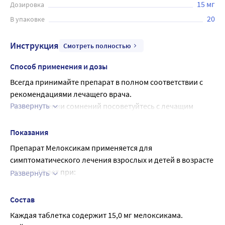
15 мг
Дозировка
20
В упаковке
Инструкция
Смотреть полностью
Способ применения и дозы
Всегда принимайте препарат в полном соответствии с 
рекомендациями лечащего врача.
Развернуть
При появлении сомнений посоветуйтесь с лечащим 
врачом.
Рекомендуемая доза:
Показания
Остеоартрит с болевым синдромом: 7,5 мг в сутки.
Препарат Мелоксикам применяется для
При необходимости, Ваш лечащий врач может увеличить 
симптоматического лечения взрослых и детей в возрасте
дозу до 15 мг в сутки.
старше 12 лет при:
Развернуть
Ревматоидный артрит: 15 мг в сутки.
хроническом заболевании, вызывающем
При необходимости, Ваш лечащий врач может снизить 
повреждение хрящей и окружающих их тканей,
Состав
дозу до 7,5 мг в сутки.
сопровождающимся болью (остеоартрит (артроз,
Анкилозирующий спондилит: 15 мг в сутки.
Каждая таблетка содержит 15,0 мг мелоксикама.
дегенеративные заболевания суставов), в том числе с