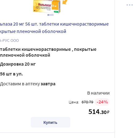
ьпаза 20 мг 56 шт. таблетки кишечнорастворимые
окрытые пленочной оболочкой
А-РУС ООО
таблетки кишечнорастворимые , покрытые
пленочной оболочкой
Дозировка 20 мг
56 шт в уп.
Доставим в аптеку
завтра
В наличии
24
Цена:
678.79
514
.30
₽
Купить