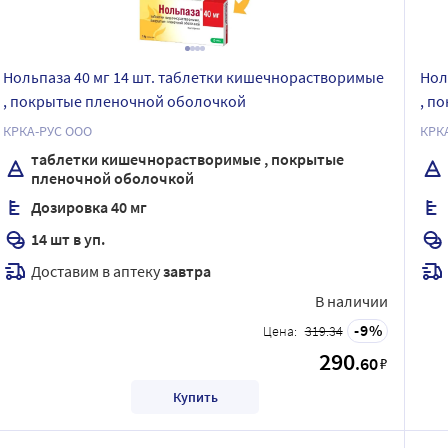
Нольпаза 40 мг 14 шт. таблетки кишечнорастворимые
Нол
, покрытые пленочной оболочкой
, п
КРКА-РУС ООО
КРК
таблетки кишечнорастворимые , покрытые
пленочной оболочкой
Дозировка 40 мг
14 шт в уп.
Доставим в аптеку
завтра
В наличии
9
Цена:
319.34
290
.60
₽
Купить