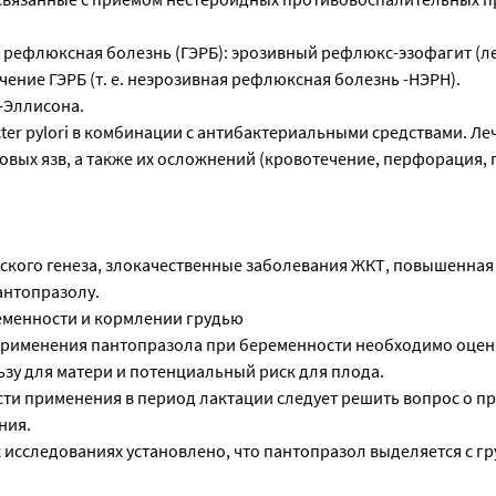
 рефлюксная болезнь (ГЭРБ): эрозивный рефлюкс-эзофагит (ле
ение ГЭРБ (т. е. неэрозивная рефлюксная болезнь -НЭРН).
-Эллисона.
ter pylori в комбинации с антибактериальными средствами. Ле
вых язв, а также их осложнений (кровотечение, перфорация, 
ского генеза, злокачественные заболевания ЖКТ, повышенная
антопразолу.
еменности и кормлении грудью
применения пантопразола при беременности необходимо оцен
зу для матери и потенциальный риск для плода.
сти применения в период лактации следует решить вопрос о 
ния.
 исследованиях установлено, что пантопразол выделяется с г