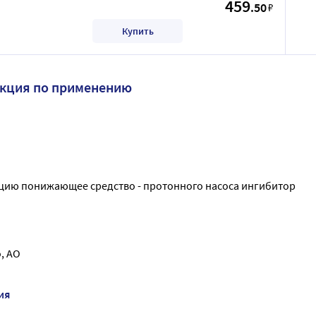
459
.50
₽
Купить
укция по применению
цию понижающее средство - протонного насоса ингибитор
о, АО
ия