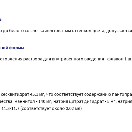
а
 до белого со слегка желтоватым оттенком цвета, допускается
нной формы
товления раствора для внутривенного введения - флакон 1 шт
сесквигидрат 45.1 мг, что соответствует содержанию пантопра
ства: маннитол - 140 мг, натрия цитрат дигидрат - 5 мг, натри
H 11.3-11.7 (соответствует около 0.02 мл)