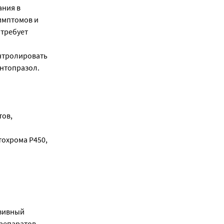
ания в
имптомов и
 требует
нтролировать
антопразол.
тов,
тохрома P450,
озивный
препаратов