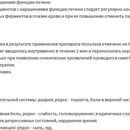
ушениях функции печени
циентов с нарушениями функции печени следует регулярно ко
ых ферментов в плазме крови и при ее повышении отменить п
ки в результате применения препарата Нольпаза отмечено не 
мг вводились внутривенно в течение 2 мин и переносились хор
ько при появлении клинических проявлений проводится симп
ерапия.
тивен.
ельной системы: диарея; редко - тошнота, боли в верхней час
вная боль; редко - слабость, головокружение; в единичных случ
я депрессивных состояний, нарушения зрения.
акции: редко - сыпь, зуд.