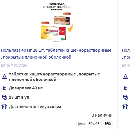
Нольпаза 40 мг 28 шт. таблетки кишечнорастворимые
Нол
, покрытые пленочной оболочкой
, п
КРКА-РУС ООО
КРК
таблетки кишечнорастворимые , покрытые
пленочной оболочкой
Дозировка 40 мг
28 шт в уп.
Доставим в аптеку
завтра
В наличии
9
Цена:
504.95