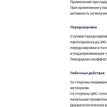
Применение при нар
При применении у па
активность печеночн
Передозировка
Случаев передозиров
пантопразола до 240 
передозировки и тол
и поддерживающая т
Гемодиализ неэффек
Побочные действия
Со стороны пищеварит
метеоризм.
Со стороны ЦНС: голо
начальные проявлени
Дерматологические ре