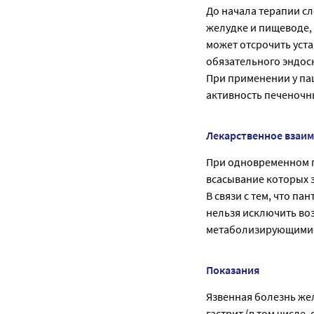
До начала терапии с
желудке и пищеводе,
может отсрочить уст
обязательного эндос
При применении у па
активность печеночн
Лекарственное взаи
При одновременном 
всасывание которых 
В связи с тем, что п
нельзя исключить во
метаболизирующимис
Показания
Язвенная болезнь же
гастрит (в том числ