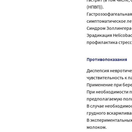
(НПВП)).
Гастроэзофагеальная
симптоматическое леч
Синдром Золлингера
Эрадикация Helicobac
профилактика стрессо
Противопоказания
Диспепсия невротиче
чувствительность к п
Применение при бер
При необходимости 
предполагаемую поль
В случае необходимо
грудного вскармлива
В экспериментальных
молоком.