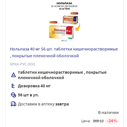
Нольпаза 40 мг 56 шт. таблетки кишечнорастворимые
, покрытые пленочной оболочкой
КРКА-РУС ООО
таблетки кишечнорастворимые , покрытые
пленочной оболочкой
Дозировка 40 мг
56 шт в уп.
Доставим в аптеку
завтра
В наличии
24
Цена:
869.12