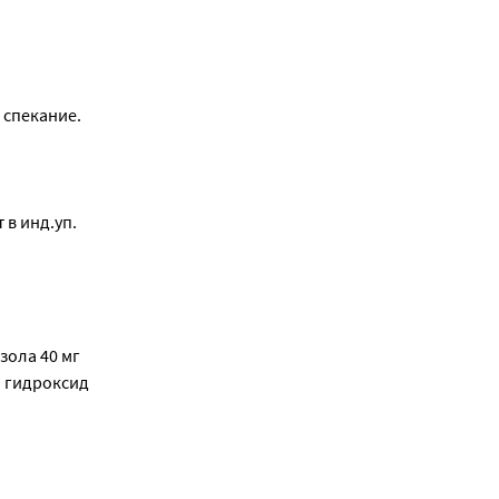
 спекание.
 в инд.уп.
зола 40 мг
я гидроксид