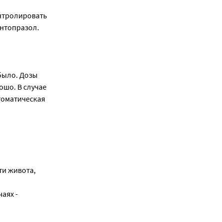
нтролировать
антопразол.
было. Дозы
ошо. В случае
томатическая
ти живота,
аях -