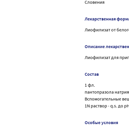
Словения
Лекарственная форм
Лиофилизат от белого
Описание лекарстве
Лиофилизат для приго
Состав
1 фл.
пантопразола натрия 
Вспомогательные веще
1N раствор - q.s. до p
Особые условия