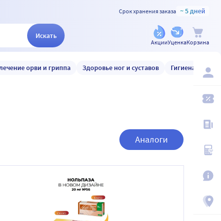
~ 5 дней
Срок хранения заказа
Искать
Акции
Уценка
Корзина
лечение орви и гриппа
Здоровье ног и суставов
Гигиена и уход
Аналоги