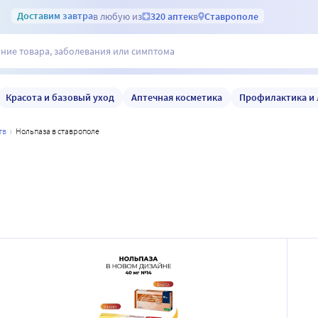
Доставим
завтра
в любую из
320 аптек
в
Ставрополе
Красота и базовый уход
Аптечная косметика
Профилактика и 
тв
нольпаза в ставрополе