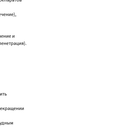
чение),
чение и
пенетрация).
ить
прекращении
рудным