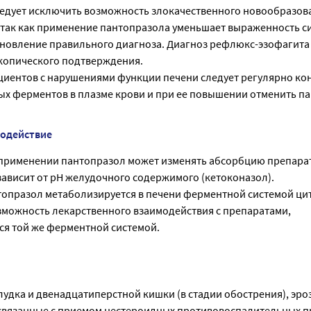
ледует исключить возможность злокачественного новообразов
 так как применение пантопразола уменьшает выраженность с
ановление правильного диагноза. Диагноз рефлюкс-эзофагита
копического подтверждения.
циентов с нарушениями функции печени следует регулярно ко
ых ферментов в плазме крови и при ее повышении отменить п
модействие
применении пантопразол может изменять абсорбцию препара
зависит от pH желудочного содержимого (кетоконазол).
антопразол метаболизируется в печени ферментной системой ци
зможность лекарственного взаимодействия с препаратами,
я той же ферментной системой.
лудка и двенадцатиперстной кишки (в стадии обострения), эр
е, связанные с приемом нестероидных противовоспалительных 