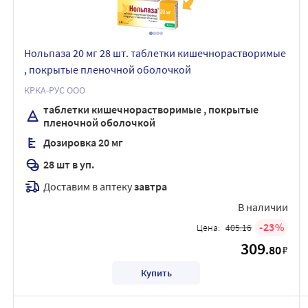
Нольпаза 20 мг 28 шт. таблетки кишечнорастворимые
, покрытые пленочной оболочкой
КРКА-РУС ООО
таблетки кишечнорастворимые , покрытые
пленочной оболочкой
Дозировка 20 мг
28 шт в уп.
Доставим в аптеку
завтра
В наличии
23
Цена:
405.16
309
.80
₽
Купить