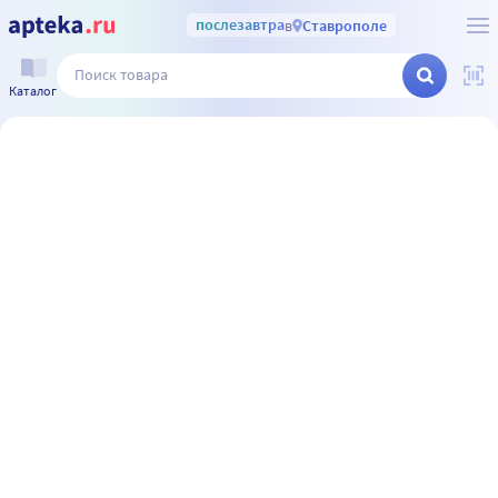
послезавтра
в
Ставрополе
Каталог