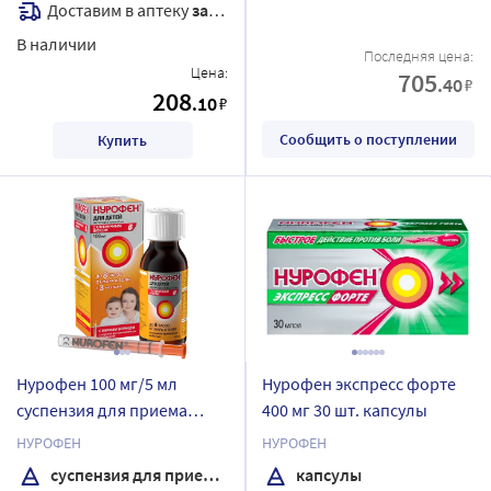
Доставим в аптеку
завтра
В наличии
Последняя цена:
Цена:
705
.40
₽
208
.10
₽
Сообщить о поступлении
Купить
Нурофен 100 мг/5 мл
Нурофен экспресс форте
суспензия для приема
400 мг 30 шт. капсулы
внутрь вкус клубника 100
НУРОФЕН
НУРОФЕН
мл
суспензия для приема внутрь
капсулы