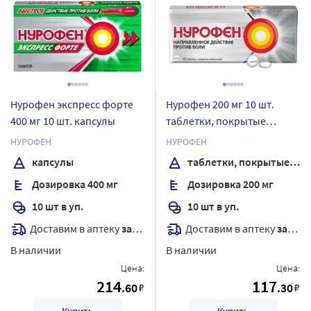
Нурофен экспресс форте
Нурофен 200 мг 10 шт.
400 мг 10 шт. капсулы
таблетки, покрытые
оболочкой
НУРОФЕН
НУРОФЕН
капсулы
таблетки, покрытые оболочкой
Дозировка 400 мг
Дозировка 200 мг
10 шт в уп.
10 шт в уп.
Доставим в аптеку
завтра
Доставим в аптеку
завтра
В наличии
В наличии
Цена:
Цена:
214
117
.60
.30
₽
₽
Купить
Купить