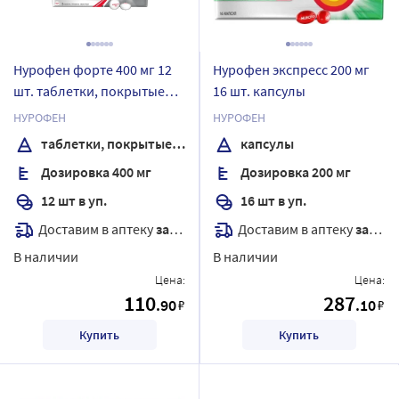
Нурофен форте 400 мг 12
Нурофен экспресс 200 мг
шт. таблетки, покрытые
16 шт. капсулы
оболочкой
НУРОФЕН
НУРОФЕН
таблетки, покрытые оболочкой
капсулы
Дозировка 400 мг
Дозировка 200 мг
12 шт в уп.
16 шт в уп.
Доставим в аптеку
завтра
Доставим в аптеку
завтра
В наличии
В наличии
Цена:
Цена:
110
287
.90
.10
₽
₽
Купить
Купить