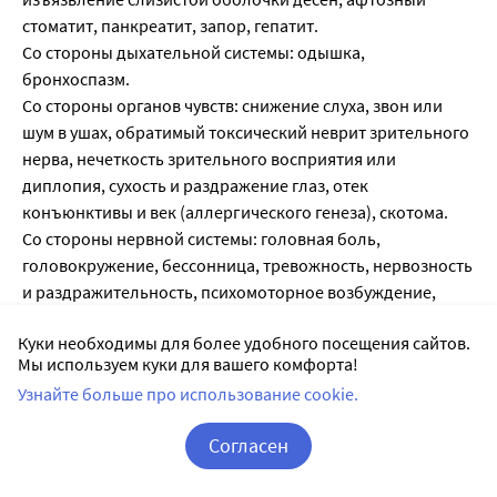
стоматит, панкреатит, запор, гепатит.
Со стороны дыхательной системы: одышка,
бронхоспазм.
Со стороны органов чувств: снижение слуха, звон или
шум в ушах, обратимый токсический неврит зрительного
нерва, нечеткость зрительного восприятия или
диплопия, сухость и раздражение глаз, отек
конъюнктивы и век (аллергического генеза), скотома.
Со стороны нервной системы: головная боль,
головокружение, бессонница, тревожность, нервозность
и раздражительность, психомоторное возбуждение,
сонливость, депрессии, спутанность сознания,
Куки необходимы для более удобного посещения сайтов.
галлюцинации, редко - асептический менингит (чаще у
Мы используем куки для вашего комфорта!
пациентов с аутоиммунными заболеваниями).
Узнайте больше про использование cookie.
Со стороны ССС: развитие или усугубление СН,
тахикардия, повышение АД.
Согласен
Со стороны мочевыделительной системы: острая
почечная недостаточность, аллергический нефрит,
Корзина
Вход / Регистрация