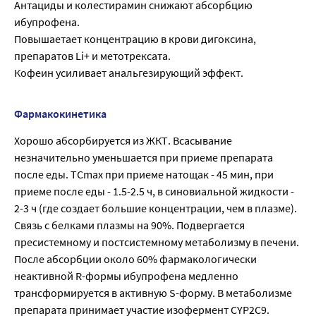
Антациды и колестирамин снижают абсорбцию
ибупрофена.
Повышаетает концентрацию в крови дигоксина,
препаратов Li+ и метотрексата.
Кофеин усиливает анальгезирующий эффект.
Фармакокинетика
Хорошо абсорбируется из ЖКТ. Всасывание
незначительно уменьшается при приеме препарата
после еды. TCmax при приеме натощак - 45 мин, при
приеме после еды - 1.5-2.5 ч, в синовиальной жидкости -
2-3 ч (где создает большие концентрации, чем в плазме).
Связь с белками плазмы на 90%. Подвергается
пресистемному и постсистемному метаболизму в печени.
После абсорбции около 60% фармакологически
неактивной R-формы ибупрофена медленно
трансформируется в активную S-форму. В метаболизме
препарата принимает участие изофермент CYP2C9.