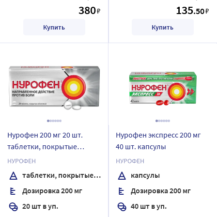
380
135
.50
₽
₽
Купить
Купить
Нурофен 200 мг 20 шт.
Нурофен экспресс 200 мг
таблетки, покрытые
40 шт. капсулы
оболочкой
НУРОФЕН
НУРОФЕН
таблетки, покрытые оболочкой
капсулы
Дозировка 200 мг
Дозировка 200 мг
20 шт в уп.
40 шт в уп.