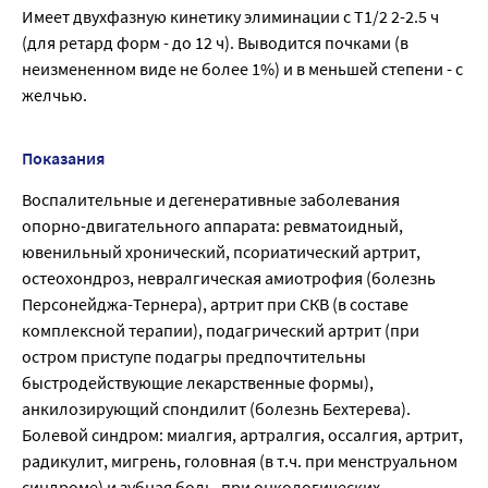
Имеет двухфазную кинетику элиминации с T1/2 2-2.5 ч
(для ретард форм - до 12 ч). Выводится почками (в
неизмененном виде не более 1%) и в меньшей степени - с
желчью.
Показания
Воспалительные и дегенеративные заболевания
опорно-двигательного аппарата: ревматоидный,
ювенильный хронический, псориатический артрит,
остеохондроз, невралгическая амиотрофия (болезнь
Персонейджа-Тернера), артрит при СКВ (в составе
комплексной терапии), подагрический артрит (при
остром приступе подагры предпочтительны
быстродействующие лекарственные формы),
анкилозирующий спондилит (болезнь Бехтерева).
Болевой синдром: миалгия, артралгия, оссалгия, артрит,
радикулит, мигрень, головная (в т.ч. при менструальном
синдроме) и зубная боль, при онкологических