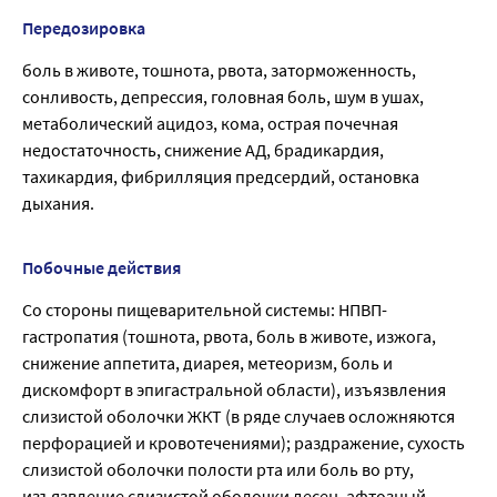
Передозировка
боль в животе, тошнота, рвота, заторможенность,
сонливость, депрессия, головная боль, шум в ушах,
метаболический ацидоз, кома, острая почечная
недостаточность, снижение АД, брадикардия,
тахикардия, фибрилляция предсердий, остановка
дыхания.
Побочные действия
Со стороны пищеварительной системы: НПВП-
гастропатия (тошнота, рвота, боль в животе, изжога,
снижение аппетита, диарея, метеоризм, боль и
дискомфорт в эпигастральной области), изъязвления
слизистой оболочки ЖКТ (в ряде случаев осложняются
перфорацией и кровотечениями); раздражение, сухость
слизистой оболочки полости рта или боль во рту,
изъязвление слизистой оболочки десен, афтозный