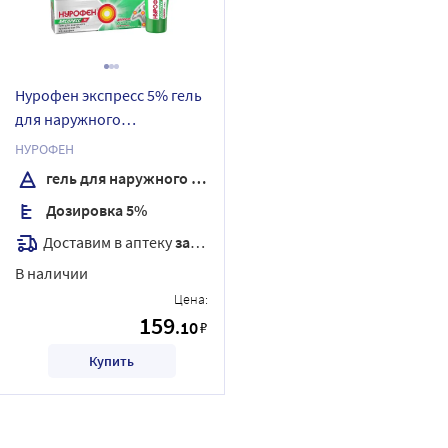
Нурофен экспресс 5% гель
для наружного
применения 50 гр
НУРОФЕН
гель для наружного применения
Дозировка 5%
Доставим в аптеку
завтра
В наличии
Цена:
159
.10
₽
Купить