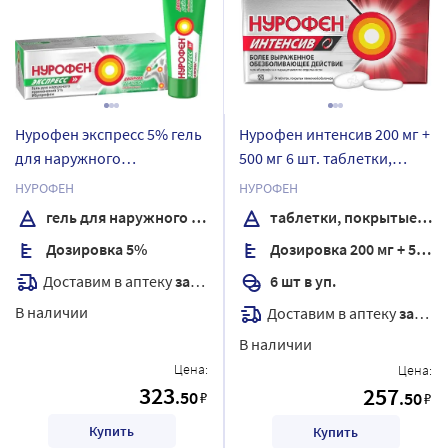
Нурофен экспресс 5% гель
Нурофен интенсив 200 мг +
для наружного
500 мг 6 шт. таблетки,
применения 100 гр
покрытые пленочной
НУРОФЕН
НУРОФЕН
оболочкой
гель для наружного применения
таблетки, покрытые пленочной оболочкой
Дозировка 5%
Дозировка 200 мг + 500 мг
Доставим в аптеку
завтра
6 шт в уп.
В наличии
Доставим в аптеку
завтра
В наличии
Цена:
Цена:
323
257
.50
₽
.50
₽
Купить
Купить