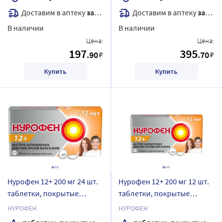
Доставим в аптеку
завтра
Доставим в аптеку
завтра
В наличии
В наличии
Цена:
Цена:
197
395
.90
.70
₽
₽
Купить
Купить
Нурофен 12+ 200 мг 24 шт.
Нурофен 12+ 200 мг 12 шт.
таблетки, покрытые
таблетки, покрытые
оболочкой
оболочкой
НУРОФЕН
НУРОФЕН