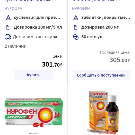
внутрь вкус клубника 200
оболочкой
НУРОФЕН
НУРОФЕН
мл
суспензия для приема внутрь
таблетки, покрытые оболочкой
Дозировка 100 мг/5 мл
Дозировка 200 мг
Доставим в аптеку
завтра
30 шт в уп.
В наличии
Последняя цена:
Цена:
305
.00
₽
301
.70
₽
Купить
Сообщить о поступлении