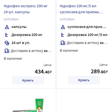
Нурофен экспресс 200 мг
Нурофен 100 мг/5 мл
24 шт. капсулы
суспензия для приема
внутрь вкус апельсин 200
НУРОФЕН
НУРОФЕН
мл
капсулы
суспензия для приема внутрь
Дозировка 200 мг
Дозировка 100 мг/5 мл
Доставим в аптеку
завтра
24 шт в уп.
В наличии
Доставим в аптеку
завтра
В наличии
Цена:
Цена:
289
434
.60
.40
₽
₽
Купить
Купить