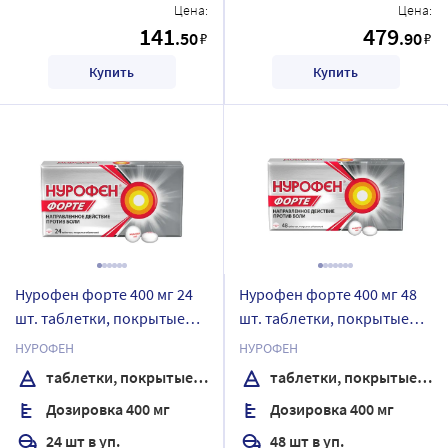
Цена:
Цена:
141
479
.50
.90
₽
₽
Купить
Купить
Нурофен форте 400 мг 24
Нурофен форте 400 мг 48
шт. таблетки, покрытые
шт. таблетки, покрытые
оболочкой
оболочкой
НУРОФЕН
НУРОФЕН
таблетки, покрытые оболочкой
таблетки, покрытые оболочкой
Дозировка 400 мг
Дозировка 400 мг
24 шт в уп.
48 шт в уп.