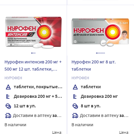
Нурофен интенсив 200 мг +
Нурофен 200 мг 8 шт.
500 мг 12 шт. таблетки,
таблетки
покрытые пленочной
НУРОФЕН
НУРОФЕН
оболочкой
таблетки, покрытые пленочной оболочкой
таблетки
Дозировка 200 мг + 500 мг
Дозировка 200 мг
12 шт в уп.
8 шт в уп.
Доставим в аптеку
завтра
Доставим в аптеку
завтра
В наличии
В наличии
Цена:
Цена: