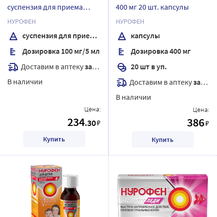
суспензия для приема
400 мг 20 шт. капсулы
внутрь вкус апельсин 150
НУРОФЕН
НУРОФЕН
мл
суспензия для приема внутрь
капсулы
Дозировка 100 мг/5 мл
Дозировка 400 мг
Доставим в аптеку
завтра
20 шт в уп.
В наличии
Доставим в аптеку
завтра
В наличии
Цена:
Цена:
234
386
.30
₽
₽
Купить
Купить