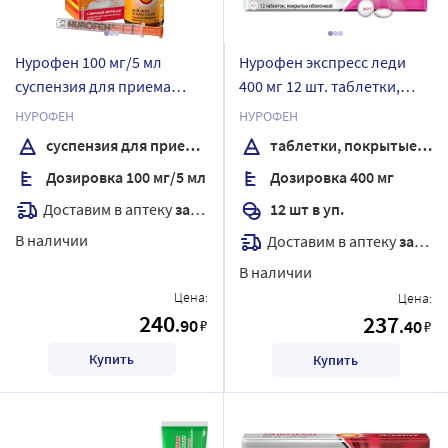
Нурофен 100 мг/5 мл
Нурофен экспресс леди
суспензия для приема
400 мг 12 шт. таблетки,
внутрь вкус клубника 150
покрытые оболочкой
НУРОФЕН
НУРОФЕН
мл
суспензия для приема внутрь
таблетки, покрытые оболочкой
Дозировка 100 мг/5 мл
Дозировка 400 мг
Доставим в аптеку
завтра
12 шт в уп.
В наличии
Доставим в аптеку
завтра
В наличии
Цена:
Цена:
240
237
.90
₽
.40
₽
Купить
Купить