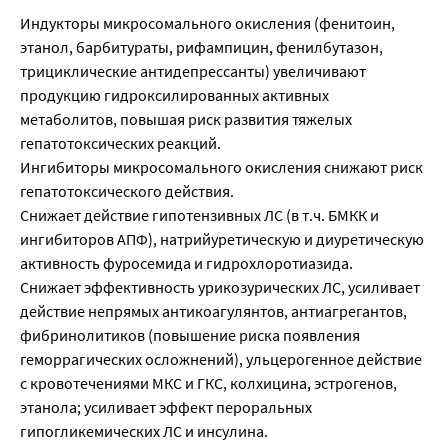
Индукторы микросомального окисления (фенитоин,
этанол, барбитураты, рифампицин, фенилбутазон,
трициклические антидепрессанты) увеличивают
продукцию гидроксилированных активных
метаболитов, повышая риск развития тяжелых
гепатотоксических реакций.
Ингибиторы микросомального окисления снижают риск
гепатотоксического действия.
Снижает действие гипотензивных ЛС (в т.ч. БМКК и
ингибиторов АПФ), натрийуретическую и диуретическую
активность фуросемида и гидрохлоротиазида.
Снижает эффективность урикозурических ЛС, усиливает
действие непрямых антикоагулянтов, антиагрегантов,
фибринолитиков (повышение риска появления
геморрагических осложнений), ульцерогенное действие
с кровотечениями МКС и ГКС, колхицина, эстрогенов,
этанола; усиливает эффект пероральных
гипогликемических ЛС и инсулина.