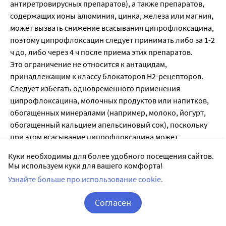
антиретровирусных препаратов), а также препаратов,
содержащих ионы алюминия, цинка, железа или магния,
может вызвать снижение всасывания ципрофлоксацина,
поэтому ципрофлоксацин следует принимать либо за 1-2
ч до, либо через 4 ч после приема этих препаратов.
Это ограничение не относится к антацидам,
принадлежащим к классу блокаторов Н2-рецепторов.
Следует избегать одновременного применения
ципрофлоксацина, молочных продуктов или напитков,
обогащенных минералами (например, молоко, йогурт,
обогащенный кальцием апельсиновый сок), поскольку
при этом всасывание ципрофлоксацина может
уменьшаться. Однако кальций, входящий в состав других
Куки необходимы для более удобного посещения сайтов.
пищевых продуктов, существенно не влияет на
Мы используем куки для вашего комфорта!
всасывание ципрофлоксацина.
Узнайте больше про использование cookie.
При сочетанном применении ципрофлоксацина и
омепразола может отмечаться незначительное
Согласен
снижение максимальной концентрации (Смах) препарата
Корзина
Вход / Регистрация
в плазме крови и уменьшение площади под кривой