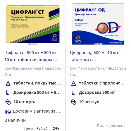
Цифран ст 500 мг + 600 мг
Цифран од 500 мг 10 шт.
10 шт. таблетки, покрытые
таблетки с
пленочной оболочкой
пролонгированным
Сан Фармасьютикал Индастриз
Сан Фармасьютикал Индастриз
высвобождением,
Лтд
Лтд
покрытые пленочной
таблетки, покрытые пленочной оболочкой
таблетки с пролонгированным высвобождением, покрытые пленочной оболочкой
оболочкой
Дозировка 500 мг + 600 мг
Дозировка 500 мг
10 шт в уп.
10 шт в уп.
Доставим в аптеку
завтра
В наличии
Последняя цена:
2
Цена:
648.47