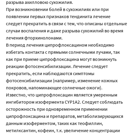
разрыва ахилловою сухожилия.
При возникновении болей в сухожилиях или при
появлении первых признаков тендинита лечение
следует прекратить в связи с тем, что описаны отдельные
случаи воспаления и даже разрыва сухожилий во время
лечения фторхинолонами.
В период лечения ципрофлоксацином необходимо
избегать контакта с прямыми солнечными лучами, так
как при приеме ципрофлоксацина могут возникнуть
реакции фотосенсибилизации. Лечение следует
прекратить, если наблюдаются симптомы
фотосенсибилизации (например, изменение кожных
покровов, напоминающее солнечные ожоги).
Известно, что ципрофлоксацин является умеренным
ингибитором изофермента CYP1A2. Следует соблюдать
осторожность при одновременном применении
ципрофлоксацина и препаратов, метаболизирующихся
данным изоферментом, таких как теофиллин,
метилксантин, кофеин, т.к. увеличение концентрации