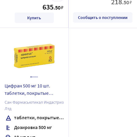
218
.50
₽
635
.50
₽
Сообщить о поступлении
Купить
Цифран 500 мг 10 шт.
таблетки, покрытые
пленочной оболочкой
Сан Фармасьютикал Индастриз
Лтд
таблетки, покрытые пленочной оболочкой
Дозировка 500 мг
10 шт в уп.