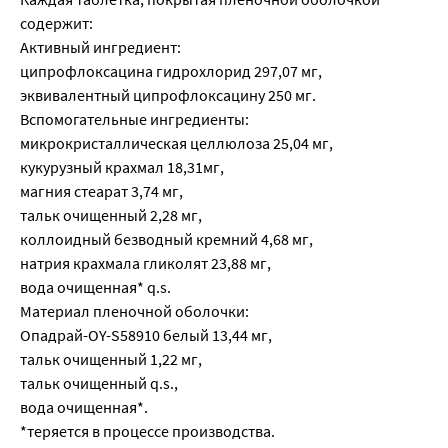
содержит:
Активный ингредиент:
ципрофлоксацина гидрохлорид 297,07 мг,
эквивалентный ципрофлоксацину 250 мг.
Вспомогательные ингредиенты:
микрокристаллическая целлюлоза 25,04 мг,
кукурузный крахмал 18,31мг,
магния стеарат 3,74 мг,
тальк очищенный 2,28 мг,
коллоидный безводный кремний 4,68 мг,
натрия крахмала гликолят 23,88 мг,
вода очищенная* q.s.
Материал пленочной оболочки:
Опадрай-OY-S58910 белый 13,44 мг,
тальк очищенный 1,22 мг,
тальк очищенный q.s.,
вода очищенная*.
*теряется в процессе производства.