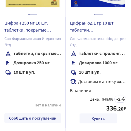
Цифран 250 мг 10 шт.
Цифран од 1 гр 10 шт.
таблетки, покрытые
таблетки
пленочной оболочкой
пролонгированные
Сан Фармасьютикал Индастриз
Сан Фармасьютикал Индастриз
покрытые пленочной
Лтд
Лтд
оболочкой
таблетки, покрытые пленочной оболочкой
таблетки с пролонгированным высвобождением, покрытые пленочной оболочкой
Дозировка 250 мг
Дозировка 1000 мг
10 шт в уп.
10 шт в уп.
Доставим в аптеку
завтра
В наличии
2
Цена:
343.06
Нет в наличии
336
.20
₽
Сообщить о поступлении
Купить