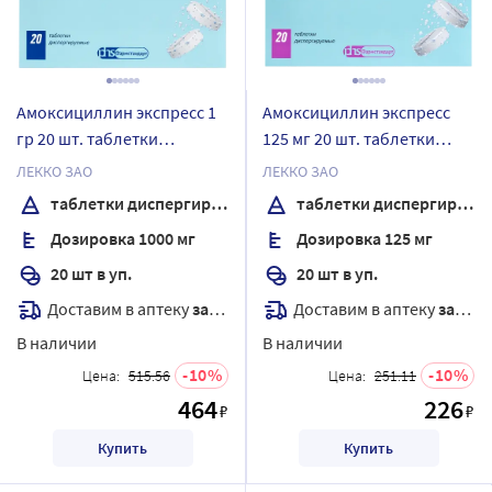
Амоксициллин экспресс 1
Амоксициллин экспресс
гр 20 шт. таблетки
125 мг 20 шт. таблетки
диспергируемые
диспергируемые
ЛЕККО ЗАО
ЛЕККО ЗАО
таблетки диспергируемые
таблетки диспергируемые
Дозировка 1000 мг
Дозировка 125 мг
20 шт в уп.
20 шт в уп.
Доставим в аптеку
завтра
Доставим в аптеку
завтра
В наличии
В наличии
10
10
Цена:
515.56
Цена:
251.11
464
226
₽
₽
Купить
Купить