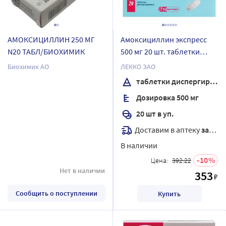
АМОКСИЦИЛЛИН 250 МГ
Амоксициллин экспресс
N20 ТАБЛ/БИОХИМИК
500 мг 20 шт. таблетки
диспергируемые
Биохимик АО
ЛЕККО ЗАО
таблетки диспергируемые
Дозировка 500 мг
20 шт в уп.
Доставим в аптеку
завтра
В наличии
10
Цена:
392.22
Нет в наличии
353
₽
Сообщить о поступлении
Купить