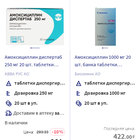
Амоксициллин диспертаб
Амоксициллин 1000 мг 20
250 мг 20 шт. таблетки
шт. банка таблетки
диспергируемые
диспергируемые
АВВА РУС АО
Биохимик АО
таблетки диспергируемые
таблетки диспергируемые
Дозировка 250 мг
Дозировка 1000 мг
20 шт в уп.
20 шт в уп.
Доставим в аптеку
завтра
В наличии
Последняя цена:
10
Цена:
293.33
422
.00
₽