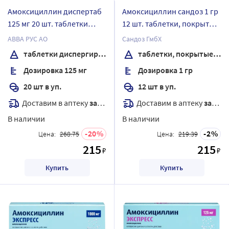
Амоксициллин диспертаб
Амоксициллин сандоз 1 гр
125 мг 20 шт. таблетки
12 шт. таблетки, покрытые
диспергируемые
пленочной оболочкой
АВВА РУС АО
Сандоз ГмбХ
таблетки диспергируемые
таблетки, покрытые пленочной оболочкой
Дозировка 125 мг
Дозировка 1 гр
20 шт в уп.
12 шт в уп.
Доставим в аптеку
завтра
Доставим в аптеку
завтра
В наличии
В наличии
20
2
Цена:
268.75
Цена:
219.39
215
215
₽
₽
Купить
Купить