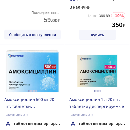
В наличии
Последняя цена:
10
Цена:
388.89
59
.00
₽
350
₽
Сообщить о поступлении
Купить
Амоксициллин 500 мг 20
Амоксициллин 1 л 20 шт.
шт. таблетки
таблетки диспергируемые
диспергируемые
Биохимик АО
Биохимик АО
таблетки диспергируемые
таблетки диспергируемые