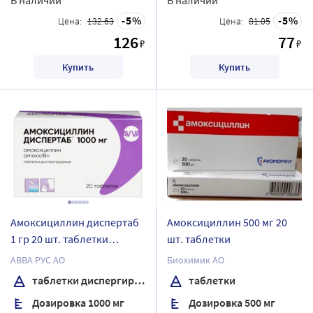
5
5
Цена:
132.63
Цена:
81.05
126
77
₽
₽
Купить
Купить
Амоксициллин диспертаб
Амоксициллин 500 мг 20
1 гр 20 шт. таблетки
шт. таблетки
диспергируемые
АВВА РУС АО
Биохимик АО
таблетки диспергируемые
таблетки
Дозировка 1000 мг
Дозировка 500 мг