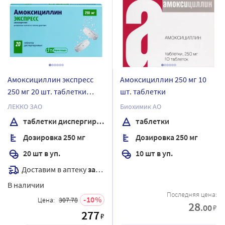
Амоксициллин экспресс
Амоксициллин 250 мг 10
250 мг 20 шт. таблетки
шт. таблетки
диспергируемые
ЛЕККО ЗАО
Биохимик АО
таблетки диспергируемые
таблетки
Дозировка 250 мг
Дозировка 250 мг
20 шт в уп.
10 шт в уп.
Доставим в аптеку
завтра
В наличии
Последняя цена:
10
Цена:
307.78
28
.00
₽
277
₽