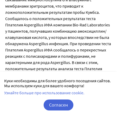
мембранами эритроцитов, что приводит к
ложноположительным результатам пробы Кумбса.
Сообщалось о положительных результатах теста
Плателия Aspergillus ИФА компании Bio-Rad Laboratories
у пациентов, получавших комбинацию амоксициллин/
клавулановая кислота, у которых впоследствии не была
обнаружена Aspergillus инфекция. При проведении теста
Плателия Aspergillus ИФА сообщалось о перекрестных
реакциях с полисахаридами и полифуранами, не
характерными для рода Aspergillus. В связи с этим,
положительные результаты анализа теста Плателия
Aspergillus ИФА у пациентов, получавших комбинацию
Куки необходимы для более удобного посещения сайтов.
амоксициллин/клавулановая кислота, следует
Мы используем куки для вашего комфорта!
интерпретировать с осторожностью и подтверждать
Узнайте больше про использование cookie.
другими диагностическими методами.
В одной диспергируемой таблетке Aмоксициллин +
Согласен
Клавулановая кислота 125 мг/31,25 мг содержится 0,16
ммоль (6,13 мг) калия, в 250 мг/62,5 мг - 0,32 ммоль (12,3
Корзина
Вход / Регистрация