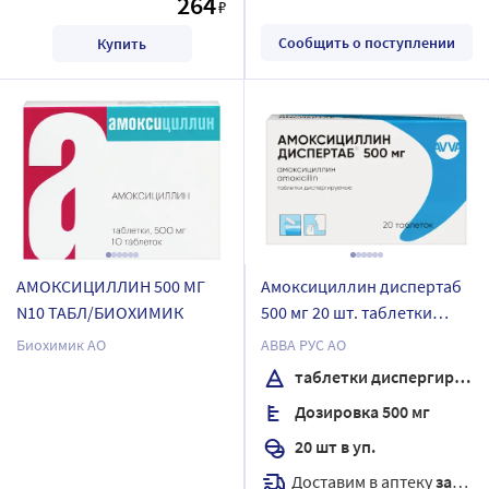
264
₽
Сообщить о поступлении
Купить
АМОКСИЦИЛЛИН 500 МГ
Амоксициллин диспертаб
N10 ТАБЛ/БИОХИМИК
500 мг 20 шт. таблетки
диспергируемые
Биохимик АО
АВВА РУС АО
таблетки диспергируемые
Дозировка 500 мг
20 шт в уп.
Доставим в аптеку
завтра