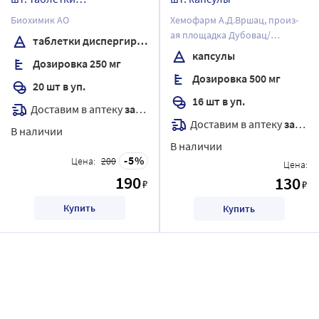
диспергируемые
Биохимик АО
Хемофарм А.Д.Вршац, произ-
ая площадка Дубовац/
таблетки диспергируемые
Хемофарм А.Д.
капсулы
Дозировка 250 мг
Дозировка 500 мг
20 шт в уп.
16 шт в уп.
Доставим в аптеку
завтра
Доставим в аптеку
завтра
В наличии
В наличии
5
Цена:
200
Цена:
190
130
₽
₽
Купить
Купить