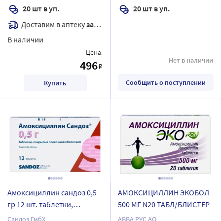
20 шт в уп.
20 шт в уп.
Доставим в аптеку
завтра
В наличии
Цена:
Нет в наличии
496
₽
Сообщить о поступлении
Купить
Амоксициллин сандоз 0,5
АМОКСИЦИЛЛИН ЭКОБОЛ
гр 12 шт. таблетки,
500 МГ N20 ТАБЛ/БЛИСТЕР
покрытые пленочной
Сандоз ГмбХ
АВВА РУС АО