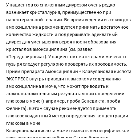
У пациентов со сниженным диурезом очень редко
возникает кристаллурия, преимущественно при
парентеральной терапии. Во время ведения высоких доз
амоксициллина рекомендуется принимать достаточное
количество жидкости и поддерживать адекватный
диурез для уменьшения вероятности образования
кристаллов амоксициллина (см. раздел
«Передозировка»). У пациентов с катетерами мочевого
пузыря следует регулярно проверять их проходимость.
Прием препарата Aмоксициллин + Клавулановая кислота
ЭКСПРЕСС внутрь приводит к высокому содержанию
амоксициллина в моче, что может приводить к
ложноположительным результатам при определении
глюкозы в моче (например, проба Бенедикта, проба
Фелинга). В этом случае рекомендуется применять
глюкозоксидантный метод определения концентрации
глюкозы в моче.
Клавулановая кислота может вызвать неспецифическое
связывание иммуноглобулина G и альбумина с