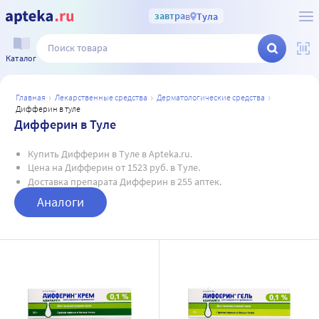
завтра
в
Тула
Каталог
главная
лекарственные средства
дерматологические средства
дифферин в туле
Дифферин в Туле
Купить Дифферин в Туле в Apteka.ru.
Цена на Дифферин от 1523 руб. в Туле.
Доставка препарата Дифферин в 255 аптек.
Аналоги