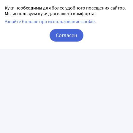
немедленно сообщить об этом врачу.
Куки необходимы для более удобного посещения сайтов.
Мы используем куки для вашего комфорта!
Узнайте больше про использование cookie.
Список литературы:
1.
Государственный реестр лекарственных средств
;
Согласен
2. Анатомо-терапевтическо-химическая классификация
Корзина
Вход / Регистрация
(ATX);
3. Официальная инструкция от производителя.
Аналоги Дифферин в Туле