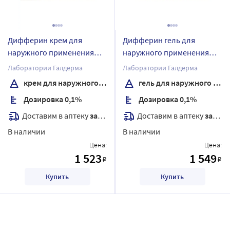
Дифферин крем для
Дифферин гель для
наружного применения
наружного применения
0,1% 30 гр
0,1% 30 гр
Лаборатории Галдерма
Лаборатории Галдерма
крем для наружного применения
гель для наружного применения
Дозировка 0,1%
Дозировка 0,1%
Доставим в аптеку
завтра
Доставим в аптеку
завтра
В наличии
В наличии
Цена:
Цена:
1 523
1 549
₽
₽
Купить
Купить