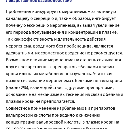
Лекарственное взаимодействие
Пробенецид конкурирует с меропенемом за активную
канальцевую секрецию и, таким образом, ингибирует
почечную экскрецию меропенема, вызывая увеличение
его периода полувыведения и концентрации в плазме.
Так как эффективность и длительность действия
меропенема, вводимого без пробенецида, являются
адекватными, их совместное введение не рекомендуется.
Возможное влияние меропенема на степень связывания
других лекарственных препаратов с белками плазмы
крови или на их метаболизм не изучалось. Учитывая
низкое связывание меропенема с белками плазмы крови
(около 2%), взаимодействия с другими препаратами,
основанные на механизме вытеснения из связи с белками
плазмы крови не предполагается.
Совместное применение карбапенемов и препаратов
вальпроевой кислоты приводило к снижению
концентрации вальпроевой кислоты в плазме крови на
60-100 % через 2 дня терапии. В связи с быстрым и