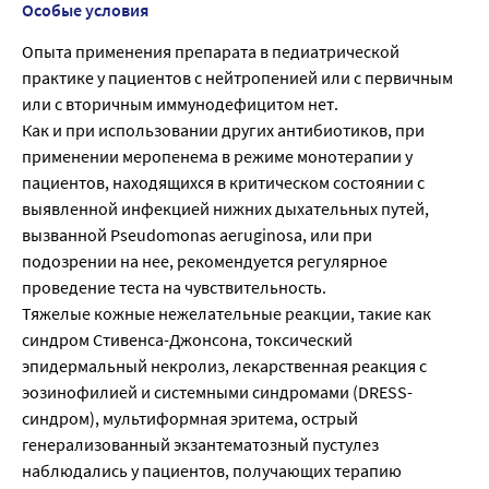
Особые условия
Опыта применения препарата в педиатрической
практике у пациентов с нейтропенией или с первичным
или с вторичным иммунодефицитом нет.
Как и при использовании других антибиотиков, при
применении меропенема в режиме монотерапии у
пациентов, находящихся в критическом состоянии с
выявленной инфекцией нижних дыхательных путей,
вызванной Pseudomonas aeruginosa, или при
подозрении на нее, рекомендуется регулярное
проведение теста на чувствительность.
Тяжелые кожные нежелательные реакции, такие как
синдром Стивенса-Джонсона, токсический
эпидермальный некролиз, лекарственная реакция с
эозинофилией и системными синдромами (DRESS-
синдром), мультиформная эритема, острый
генерализованный экзантематозный пустулез
наблюдались у пациентов, получающих терапию