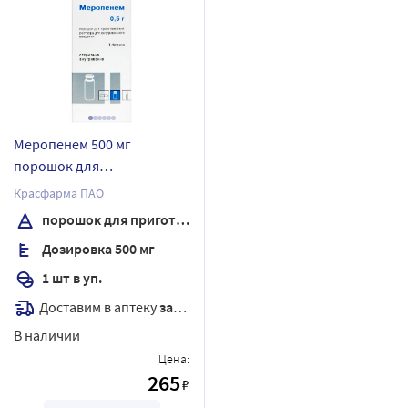
Меропенем 500 мг
порошок для
приготовления раствора
Красфарма ПАО
для внутривенного
порошок для приготовления раствора
введения флакон 1 шт.
Дозировка 500 мг
1 шт в уп.
Доставим в аптеку
завтра
В наличии
Цена:
265
₽