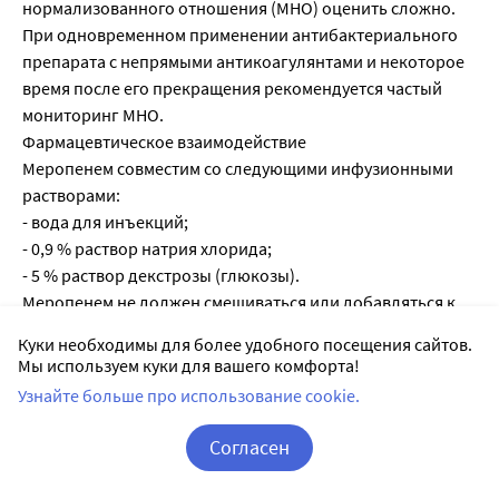
нормализованного отношения (МНО) оценить сложно.
При одновременном применении антибактериального
препарата с непрямыми антикоагулянтами и некоторое
время после его прекращения рекомендуется частый
мониторинг МНО.
Фармацевтическое взаимодействие
Меропенем совместим со следующими инфузионными
растворами:
- вода для инъекций;
- 0,9 % раствор натрия хлорида;
- 5 % раствор декстрозы (глюкозы).
Меропенем не должен смешиваться или добавляться к
другим лекарственным препаратам.
Куки необходимы для более удобного посещения сайтов.
Мы используем куки для вашего комфорта!
Фармакокинетика
Узнайте больше про использование cookie.
Внутривенное введение в течение 30 мин меропенема
Согласен
здоровым добровольцам приводит к максимальной
Корзина
Вход / Регистрация
концентрации в плазме крови равной примерно 11 мкг/