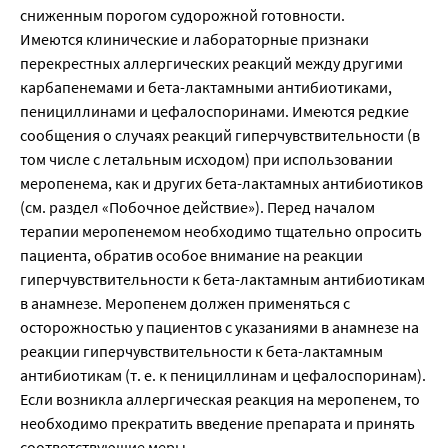
сниженным порогом судорожной готовности.
Имеются клинические и лабораторные признаки
перекрестных аллергических реакций между другими
карбапенемами и бета-лактамными антибиотиками,
пенициллинами и цефалоспоринами. Имеются редкие
сообщения о случаях реакций гиперчувствительности (в
том числе с летальным исходом) при использовании
меропенема, как и других бета-лактамных антибиотиков
(см. раздел «Побочное действие»). Перед началом
терапии меропенемом необходимо тщательно опросить
пациента, обратив особое внимание на реакции
гиперчувствительности к бета-лактамным антибиотикам
в анамнезе. Меропенем должен применяться с
осторожностью у пациентов с указаниями в анамнезе на
реакции гиперчувствительности к бета-лактамным
антибиотикам (т. е. к пенициллинам и цефалоспоринам).
Если возникла аллергическая реакция на меропенем, то
необходимо прекратить введение препарата и принять
соответствующие меры.