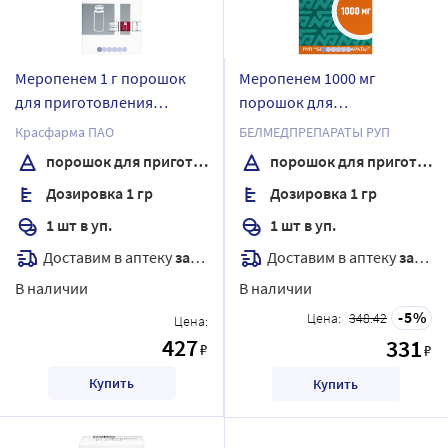
Меропенем 1 г порошок
Меропенем 1000 мг
для приготовления
порошок для
раствора для
приготовления раствора
Красфарма ПАО
БЕЛМЕДПРЕПАРАТЫ РУП
внутривенного введения
флакон 1 шт.
порошок для приготовления раствора
порошок для приготовления раствора
флакон 1 шт.
Дозировка 1 гр
Дозировка 1 гр
1 шт в уп.
1 шт в уп.
Доставим в аптеку
завтра
Доставим в аптеку
завтра
В наличии
В наличии
5
Цена:
348.42
Цена:
427
331
₽
₽
Купить
Купить