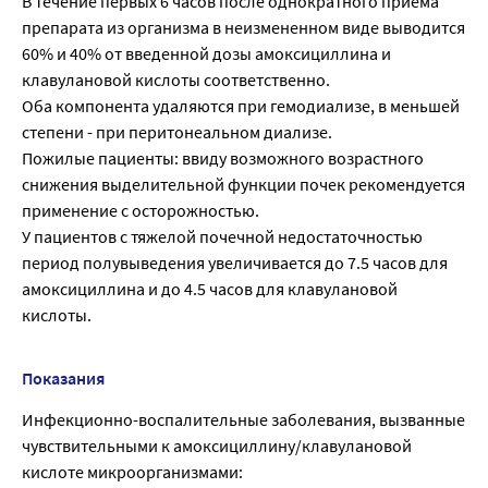
В течение первых 6 часов после однократного приема
препарата из организма в неизмененном виде выводится
60% и 40% от введенной дозы амоксициллина и
клавулановой кислоты соответственно.
Оба компонента удаляются при гемодиализе, в меньшей
степени - при перитонеальном диализе.
Пожилые пациенты: ввиду возможного возрастного
снижения выделительной функции почек рекомендуется
применение с осторожностью.
У пациентов с тяжелой почечной недостаточностью
период полувыведения увеличивается до 7.5 часов для
амоксициллина и до 4.5 часов для клавулановой
кислоты.
Показания
Инфекционно-воспалительные заболевания, вызванные
чувствительными к амоксициллину/клавулановой
кислоте микроорганизмами: