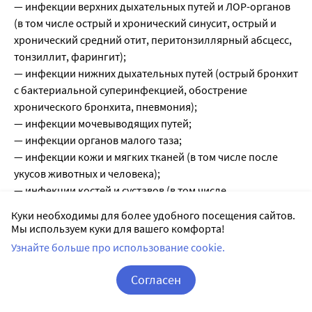
— инфекции верхних дыхательных путей и ЛОР-органов
(в том числе острый и хронический синусит, острый и
хронический средний отит, перитонзиллярный абсцесс,
тонзиллит, фарингит);
— инфекции нижних дыхательных путей (острый бронхит
с бактериальной суперинфекцией, обострение
хронического бронхита, пневмония);
— инфекции мочевыводящих путей;
— инфекции органов малого таза;
— инфекции кожи и мягких тканей (в том числе после
укусов животных и человека);
— инфекции костей и суставов (в том числе
остеомиелит);
Куки необходимы для более удобного посещения сайтов.
— инфекции желчевыводящих путей (холецистит,
Мы используем куки для вашего комфорта!
холангит);
Узнайте больше про использование cookie.
— инфекции в стоматологии.
Согласен
Противопоказания
Корзина
Вход / Регистрация