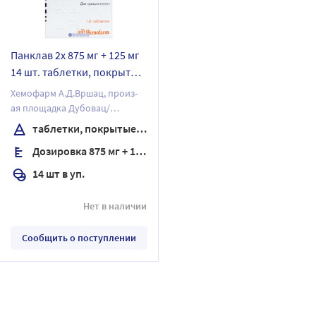
Панклав 2х 875 мг + 125 мг
14 шт. таблетки, покрытые
пленочной оболочкой
Хемофарм А.Д.Вршац, произ-
ая площадка Дубовац/
Хемофарм А.Д.
таблетки, покрытые пленочной оболочкой
Дозировка 875 мг + 125 мг
14 шт в уп.
Нет в наличии
Сообщить о поступлении