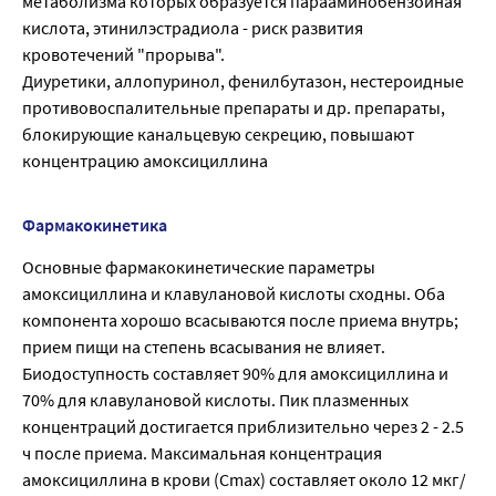
метаболизма которых образуется парааминобензойная
кислота, этинилэстрадиола - риск развития
кровотечений "прорыва".
Диуретики, аллопуринол, фенилбутазон, нестероидные
противовоспалительные препараты и др. препараты,
блокирующие канальцевую секрецию, повышают
концентрацию амоксициллина
Фармакокинетика
Основные фармакокинетические параметры
амоксициллина и клавулановой кислоты сходны. Оба
компонента хорошо всасываются после приема внутрь;
прием пищи на степень всасывания не влияет.
Биодоступность составляет 90% для амоксициллина и
70% для клавулановой кислоты. Пик плазменных
концентраций достигается приблизительно через 2 - 2.5
ч после приема. Максимальная концентрация
амоксициллина в крови (Cmax) составляет около 12 мкг/