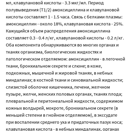
мл, клавулановой кислоты - 3.3 мкг/мл. Период
полувыведения (T1/2) амоксициллина и клавулановой
кислоты составляет 1 - 1.5 часа. Связь с белками плазмы:
амоксициллин - около 18%, клавулановая кислота - 25%.
Кажущийся объем распределения амоксициллина
составляет 0.3 - 0.4 л/кг, клавулановой кислоты - 0.2 л/кг.
Оба компонента обнаруживаются во многих органах и
тканях организма, биологических жидкостях и
патологическом отделяемом: амоксициллин - в легочной
ткани, бронхиальном секрете и слюне; в коже,
подкожных, мышечной и жировой тканях, в небных
миндалинах; в костной ткани и синовиальной жидкости;
слизистой оболочке кишечника, печени, желчном
пузыре, желчи, женских половых органах, тканях плода;
плевральной и перитонеальной жидкости, содержимом
кожных волдырей, мокроте, бронхиальном секрете (в
меньшей степени в гнойном отделяемом), в экссудате
при воспалении среднего уха и придаточных пазух носа;
клавулановая кислота - в небных миндалинах, органах