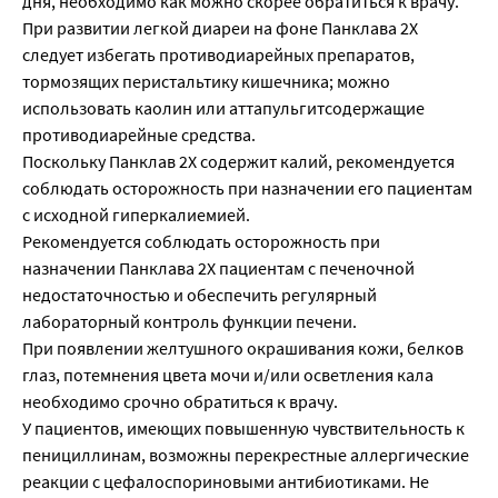
дня, необходимо как можно скорее обратиться к врачу.
При развитии легкой диареи на фоне Панклава 2Х
следует избегать противодиарейных препаратов,
тормозящих перистальтику кишечника; можно
использовать каолин или аттапульгитсодержащие
противодиарейные средства.
Поскольку Панклав 2Х содержит калий, рекомендуется
соблюдать осторожность при назначении его пациентам
с исходной гиперкалиемией.
Рекомендуется соблюдать осторожность при
назначении Панклава 2Х пациентам с печеночной
недостаточностью и обеспечить регулярный
лабораторный контроль функции печени.
При появлении желтушного окрашивания кожи, белков
глаз, потемнения цвета мочи и/или осветления кала
необходимо срочно обратиться к врачу.
У пациентов, имеющих повышенную чувствительность к
пенициллинам, возможны перекрестные аллергические
реакции с цефалоспориновыми антибиотиками. Не