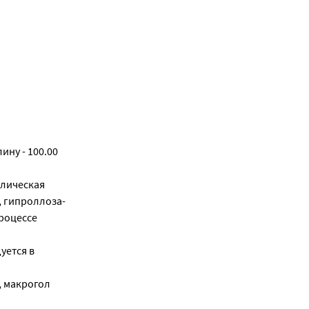
ину - 100.00
ллическая
0, гипроллоза-
процессе
уется в
%, макрогол