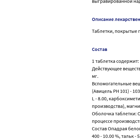
выгравированной надп
Описание лекарстве
Таблетки, покрытые п
Состав
1 таблетка содержит:
Действующее вещество
мг.
Вспомогательные вещ
(Авицель PH 101) - 10
L - 8.00, карбоксиме­
производства), магния
Оболочка таблетки: Оп
процессе производств
Состав Опадрая белого
400 - 10.00 %, тальк - 