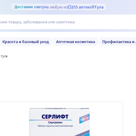
Доставим
завтра
в любую из
255 аптек
в
Тула
Красота и базовый уход
Аптечная косметика
Профилактика и 
 туле