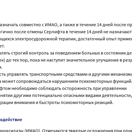
азначать совместно с ИМАО, а также в течение 14 дней после 
гично после отмены Серлифта в течение 14 дней не назначаю
ющихся электросудорожной терапии, достаточный опыт приме
ет.
лять строгий контроль за поведением больных в состоянии де
) до тех пор, пока не наступит значительное улучшение в рез
.
сть управлять транспортными средствами и другими механизм
 может сопровождаться нарушением психомоторных функций.
ифтом необходимо соблюдать осторожность при управлении
анятии другими потенциально опасными видами деятельности
рации внимания и быстроты психомоторных реакций.
модействие
ноксидазы (ИМАО). Отмечаются тяжелые осложнения при од