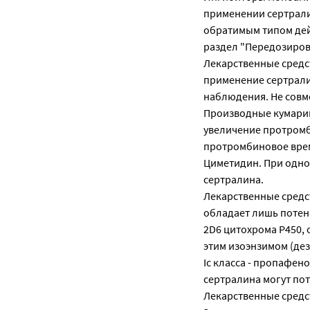
применении сертрали
обратимым типом дей
раздел "Передозиров
Лекарственные средс
применение сертрали
наблюдения. Не совм
Производные кумарин
увеличение протромб
протромбиновое врем
Циметидин. При одно
сертралина.
Лекарственные средс
обладает лишь потен
2D6 цитохрома Р450,
этим изоэнзимом (де
Iс класса - пропафен
сертралина могут по
Лекарственные средс