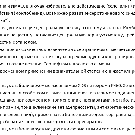
на и ИМАО, включая избирательно действующие (селегилин) 
ствия (моклобемид). Возможно развитие серотонинового синд
ка").
тва, угнетающие центральную нервную систему и этанол. Ком
на и веществ, угнетающих центральную нервную систему, треб
естим с этанолом.
а: при их совместном назначении с сертралином отмечается з
инового времени - в этих случаях рекомендуется контролиров
я в начале лечения Серлифтом и после его отмены.
временном применении в значительной степени снижает клир
тва, метаболизируемые изоэнзимом 2D6 цитохрома Р450. Хотя 
циальным свойством вызывать клинически значимое подавле
 однако, при совместном применении с препаратами, метабол
зипрамин, трициклические антидепрессанты, антиаритмическ
он и флеканаид), применяются более низкие дозы сертралина, 
требоваться повышенные дозы этих препаратов.
тва, метаболизируемые другими ферментными системами цито