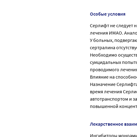
Особые условия
Серлифт не следует н
лечения ИМАО. Анало
У больных, подверга
сертралина отсутству
Необходимо осуществ
суицидальных попыток
проводимого лечения
Влияние на способно
Назначение Серлифта
время лечения Серл
автотранспортом и з
повышенной концент
Лекарственное взаи
Ингибиторы моноами