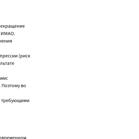
прекращение
т ИМАО.
нения
прессии (риск
ультате
ами:
 Поэтому во
, требующими
новременном