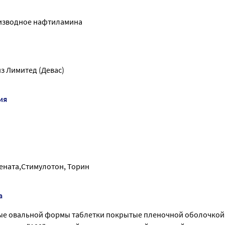
оизводное нафтиламина
з Лимитед (Девас)
ия
рената,Стимулотон, Торин
а
ые овальной формы таблетки покрытые пленочной оболочкой