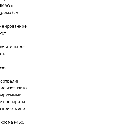
ИМАО и с
рома (см.
бинированное
ует
начительное
ать
енс
сертралин
ние изоэнзима
изируемыми
ие препараты
а при отмене
хрома Р450.