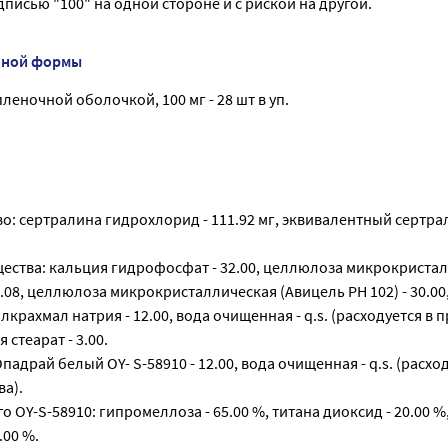
исью "100" на одной стороне и с риской на другой.
нной формы
леночной оболочкой, 100 мг - 28 шт в уп.
: сертралина гидрохлорид - 111.92 мг, эквивалентный сертрал
ества: кальция гидрофосфат - 32.00, целлюлоза микрокриста
3.08, целлюлоза микрокристал­лическая (Авицель PH 102) - 30.0
тилкрахмал натрия - 12.00, вода очищенная - q.s. (расходуется в 
 стеарат - 3.00.
адрай белый OY- S-58910 - 12.00, вода очищенная - q.s. (расход
а).
 OY-S-58910: гипромеллоза - 65.00 %, титана диок­сид - 20.00 
5.00 %.