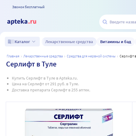
Звонок бесплатный
Лекарственные средства
Витамины и бад
Каталог
главная
лекарственные средства
средства для нервной системы
серлифт в
Серлифт в Туле
Купить Серлифт в Туле в Apteka.ru.
Цена на Серлифт от 291 руб. в Туле.
Доставка препарата Серлифт в 255 аптек.