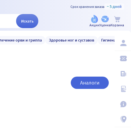
~ 5 дней
Срок хранения заказа
Искать
Акции
Уценка
Корзина
лечение орви и гриппа
Здоровье ног и суставов
Гигиена и уход
Аналоги