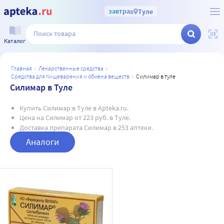
завтра
в
Туле
Каталог
главная
лекарственные средства
средства для пищеварения и обмена веществ
силимар в туле
Силимар в Туле
Купить Силимар в Туле в Apteka.ru.
Цена на Силимар от 223 руб. в Туле.
Доставка препарата Силимар в 253 аптеки.
Аналоги