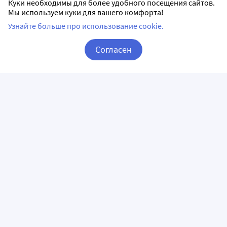
Куки необходимы для более удобного посещения сайтов.
таблетки
Мы используем куки для вашего комфорта!
Дозировка 100 мг
Узнайте больше про использование cookie.
30 шт в уп.
Согласен
Доставим в аптеку
завтра
Корзина
Вход / Регистрация
В наличии
11
Цена:
249.44
222
₽
Купить
Лицензии