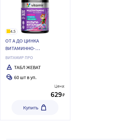
4.5
ОТ А ДО ЦИНКА
ВИТАМИННО-
МИНЕРАЛЬНЫЙ
ВИТАМИР ПРО
КОМПЛЕКС ДЛЯ ДЕТЕЙ ОТ
ТАБЛ ЖЕВАТ
7 ДО 14ЛЕТ
60 шт в уп.
Цена:
629
₽
Купить