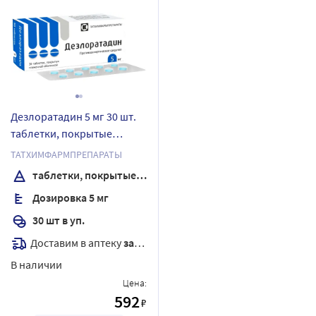
Дезлоратадин 5 мг 30 шт.
таблетки, покрытые
пленочной оболочкой
ТАТХИМФАРМПРЕПАРАТЫ
таблетки, покрытые пленочной оболочкой
Дозировка 5 мг
30 шт в уп.
Доставим в аптеку
завтра
В наличии
Цена:
592
₽