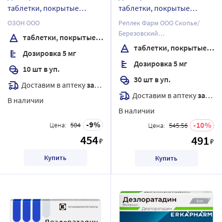
таблетки, покрытые
таблетки, покрытые
пленочной оболочкой
пленочной оболочкой
ОЗОН ООО
Реплек Фарм ООО Скопье/
Березовский
таблетки, покрытые пленочной оболочкой
фармацевтический завод, ЗАО
таблетки, покрытые пленочной оболочкой
Дозировка 5 мг
Дозировка 5 мг
10 шт в уп.
30 шт в уп.
Доставим в аптеку
завтра
Доставим в аптеку
завтра
В наличии
В наличии
9
10
Цена:
504
Цена:
545.56
454
491
₽
₽
Купить
Купить