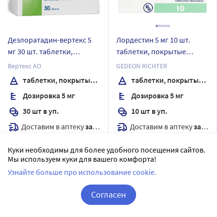
Дезлоратадин-вертекс 5
Лордестин 5 мг 10 шт.
мг 30 шт. таблетки,
таблетки, покрытые
покрытые пленочной
пленочной оболочкой
Вертекс АО
GEDEON RICHTER
оболочкой
таблетки, покрытые пленочной оболочкой
таблетки, покрытые пленочной оболочкой
Дозировка 5 мг
Дозировка 5 мг
30 шт в уп.
10 шт в уп.
Доставим в аптеку
завтра
Доставим в аптеку
завтра
В наличии
В наличии
Куки необходимы для более удобного посещения сайтов.
Цена:
20
Цена:
595
Мы используем куки для вашего комфорта!
641
₽
476
₽
Узнайте больше про использование cookie.
Купить
Купить
Согласен
Корзина
Вход / Регистрация