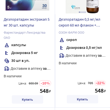
Дезлоратадин экстракап 5
Дезлоратадин 0,5 мг/мл
мг 30 шт. капсулы
сироп 60 мл флакон +
мерная ложка
Фармстандарт-Лексредства
ОЗОН ФАРМ ООО
ОАО
сироп
капсулы
Дозировка 0,5 мг/мл
Дозировка 5 мг
Доставим в аптеку
завтра
30 шт в уп.
В наличии
Доставим в аптеку
завтра
В наличии
22
10
Цена:
705
Цена:
608.89
548
548
₽
₽
Купить
Купить