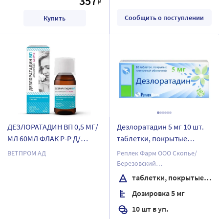
357
₽
Сообщить о поступлении
Купить
ДЕЗЛОРАТАДИН ВП 0,5 МГ/
Дезлоратадин 5 мг 10 шт.
МЛ 60МЛ ФЛАК Р-Р Д/
таблетки, покрытые
ПРИЕМА ВНУТРЬ
пленочной оболочкой
ВЕТПРОМ АД
Реплек Фарм ООО Скопье/
Березовский
фармацевтический завод, ЗАО
таблетки, покрытые пленочной оболочкой
Дозировка 5 мг
10 шт в уп.