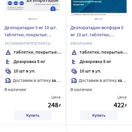
Дезлоратадин 5 мг 10 шт.
Дезлоратадин велфарм 5
таблетки, покрытые
мг 10 шт. таблетки,
пленочной оболочкой
покрытые пленочной
ТАТХИМФАРМПРЕПАРАТЫ
ERKAPHARM
оболочкой блистер
таблетки, покрытые пленочной оболочкой
таблетки, покрытые пленочной оболочкой
Дозировка 5 мг
Дозировка 5 мг
10 шт в уп.
10 шт в уп.
Доставим в аптеку
завтра
Доставим в аптеку
завтра
В наличии
В наличии
Цена:
Цена:
248
422
₽
₽
Купить
Купить