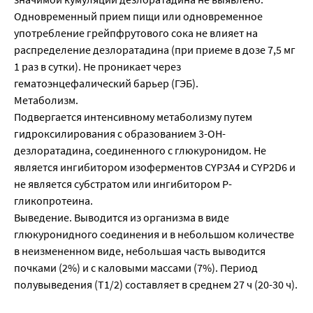
Одновременный прием пищи или одновременное
употребление грейпфрутового сока не влияет на
распределение дезлоратадина (при приеме в дозе 7,5 мг
1 раз в сутки). Не проникает через
гематоэнцефалический барьер (ГЭБ).
Метаболизм.
Подвергается интенсивному метаболизму путем
гидроксилирования с образованием 3-ОН-
дезлоратадина, соединенного с глюкуронидом. Не
является ингибитором изоферментов CYP3A4 и CYP2D6 и
не является субстратом или ингибитором Р-
гликопротеина.
Выведение. Выводится из организма в виде
глюкуронидного соединения и в небольшом количестве
в неизмененном виде, небольшая часть выводится
почками (2%) и с каловыми массами (7%). Период
полувыведения (T1/2) составляет в среднем 27 ч (20-30 ч).