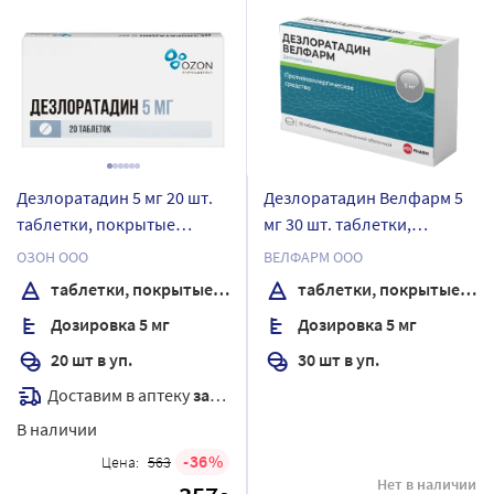
Дезлоратадин 5 мг 20 шт.
Дезлоратадин Велфарм 5
таблетки, покрытые
мг 30 шт. таблетки,
пленочной оболочкой
покрытые пленочной
ОЗОН ООО
ВЕЛФАРМ ООО
оболочкой блистер
таблетки, покрытые пленочной оболочкой
таблетки, покрытые пленочной оболочкой
Дозировка 5 мг
Дозировка 5 мг
20 шт в уп.
30 шт в уп.
Доставим в аптеку
завтра
В наличии
36
Цена:
563
Нет в наличии