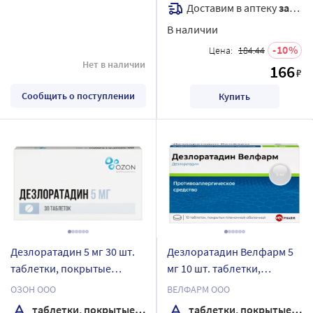
Доставим в аптеку
завтра
В наличии
10
Цена:
184.44
Нет в наличии
166
₽
Сообщить о поступлении
Купить
Дезлоратадин 5 мг 30 шт.
Дезлоратадин Велфарм 5
таблетки, покрытые
мг 10 шт. таблетки,
пленочной оболочкой
покрытые пленочной
ОЗОН ООО
ВЕЛФАРМ ООО
оболочкой блистер
таблетки, покрытые пленочной оболочкой
таблетки, покрытые пленочной оболочкой