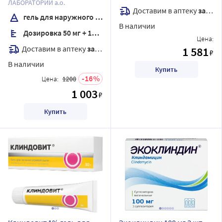
гр
ЛАБОРАТОРИЙ а.о.
Доставим в аптеку
завтра
гель для наружного применения
В наличии
Дозировка 50 мг + 10 мг/г
Цена:
Доставим в аптеку
завтра
1 581
₽
В наличии
Купить
16
Цена:
1208
1 003
₽
Купить