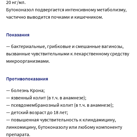
20 нг/мл.
Бутоконазол подвергается интенсивному метаболизму,
частично выводится почками и кишечником.
Показания
— бактериальные, грибковые и смешанные вагинозы,
вызванные чувствительными к лекарственному средству
микроорганизмами.
Противопоказания
— болезнь Крона;
— язвенный колит (в т.ч. в анамнезе);
— псевдомембранозный колит (в т.ч. в анамнезе);
— детский возраст до 18 лет;
— повышенная чувствительность к клиндамицину,
линкомицину, бутоконазолу или любому компоненту
препарата.