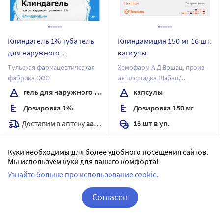
Клиндагель 1% туба гель
Клиндамицин 150 мг 16 шт.
для наружного
капсулы
применения 30 гр
Тульская фармацевтическая
Хемофарм А.Д.Вршац, произ-
фабрика ООО
ая площадка Шабац/
Хемофарм А.Д.
гель для наружного применения
капсулы
Дозировка 1%
Дозировка 150 мг
Доставим в аптеку
завтра
16 шт в уп.
В наличии
Доставим в аптеку
завтра
Куки необходимы для более удобного посещения сайтов.
11
Цена:
674.16
В наличии
Мы используем куки для вашего комфорта!
600
Цена:
₽
Узнайте больше про использование cookie.
199
.99
₽
Купить
Согласен
Купить
Корзина
Вход / Регистрация