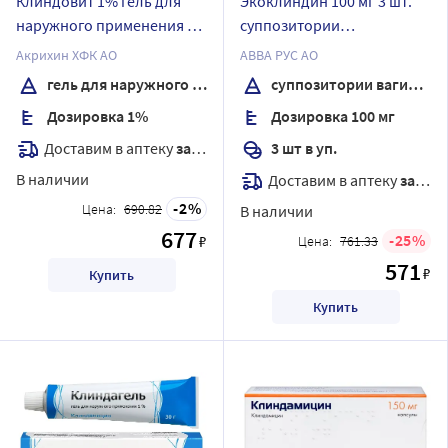
Клиндовит 1% гель для
Экоклиндин 100 мг 3 шт.
наружного применения 30
суппозитории
гр
вагинальные
Акрихин ХФК АО
АВВА РУС АО
гель для наружного применения
суппозитории вагинальные
Дозировка 1%
Дозировка 100 мг
Доставим в аптеку
завтра
3 шт в уп.
В наличии
Доставим в аптеку
завтра
2
Цена:
690.82
В наличии
677
25
₽
Цена:
761.33
571
₽
Купить
Купить