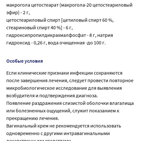
макрогола цетостеарат (макрогола-20 цетостеариловый
эфир) - 2 г,
цетостеариловый спирт [цетиловый спирт 60 %,
стеариновый спирт 40 %] - 6 г,
гидроксипропилдикрахмалфосфат - 8 г, натрия
гидроксид - 0,26 г, вода очищенная -до 100 г.
Особые условия
Если клинические признаки инфекции сохраняются
после завершения лечения, следует провести повторное
микробиологическое исследование для выявления
возбудителя и подтверждения диагноза.
Появление раздражения слизистой оболочки влагалища
или болезненных ощущений, служит показанием к
прекращению лечения.
Вагинальный крем не рекомендуется использовать
одновременно с другими интравагинальными
лекарственными средствами.