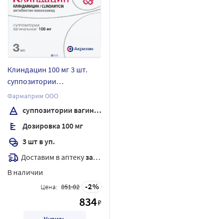
Клиндацин 100 мг 3 шт.
суппозитории
вагинальные
Фармаприм ООО
суппозитории вагинальные
Дозировка 100 мг
3 шт в уп.
Доставим в аптеку
завтра
В наличии
2
Цена:
851.02
834
₽
Купить