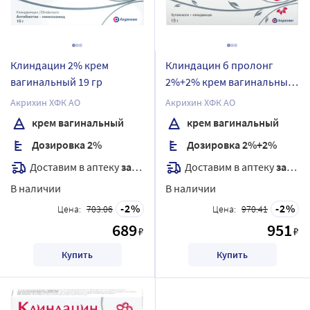
Клиндацин 2% крем
Клиндацин б пролонг
вагинальный 19 гр
2%+2% крем вагинальный
19 гр
Акрихин ХФК АО
Акрихин ХФК АО
крем вагинальный
крем вагинальный
Дозировка 2%
Дозировка 2%+2%
Доставим в аптеку
завтра
Доставим в аптеку
завтра
В наличии
В наличии
2
2
Цена:
703.06
Цена:
970.41
689
951
₽
₽
Купить
Купить