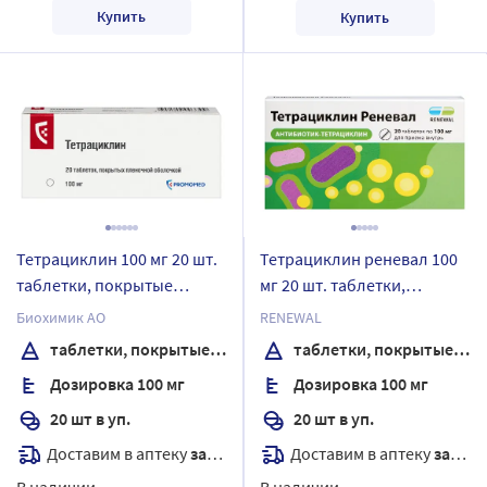
Купить
Купить
Тетрациклин 100 мг 20 шт.
Тетрациклин реневал 100
таблетки, покрытые
мг 20 шт. таблетки,
пленочной оболочкой
покрытые пленочной
Биохимик АО
RENEWAL
оболочкой
таблетки, покрытые пленочной оболочкой
таблетки, покрытые пленочной оболочкой
Дозировка 100 мг
Дозировка 100 мг
20 шт в уп.
20 шт в уп.
Доставим в аптеку
завтра
Доставим в аптеку
завтра
В наличии
В наличии