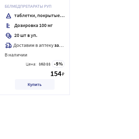
пленочной оболочкой
БЕЛМЕДПРЕПАРАТЫ РУП
таблетки, покрытые пленочной оболочкой
Дозировка 100 мг
20 шт в уп.
Доставим в аптеку
завтра
В наличии
5
Цена:
162.11
154
₽
Купить