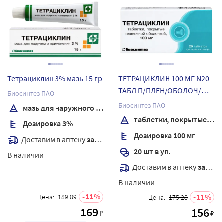
Тетрациклин 3% мазь 15 гр
ТЕТРАЦИКЛИН 100 МГ N20
ТАБЛ П/ПЛЕН/ОБОЛОЧ/
Биосинтез ПАО
БИОСИНТЕЗ
Биосинтез ПАО
мазь для наружного применения
таблетки, покрытые пленочной оболочкой
Дозировка 3%
Дозировка 100 мг
Доставим в аптеку
завтра
20 шт в уп.
В наличии
Доставим в аптеку
завтра
В наличии
11
11
Цена:
189.89
Цена:
175.28
169
156
₽
₽