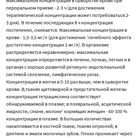
максимальной концентрации в сыворотке крови при
пероральном приеме - 2-3 ч (для достижения
терапевтической концентрации может потребоваться 2-
3 дня). В течение последующих 8 ч концентрация
постепенно, снижается. Максимальная концентрация в
крови - 1,5-3,5 мг/л (для достижения .'лечебного эффекта
достаточно концентрации 1 мг/л). В организме
распределяется неравномерно: максимальная
концентрация определяется в печени, почках, легких и в
органах с хорошо развитой ретикуло-эндотелиальной
системой селезенке, лимфатических узлах.
Концентрация в желчи в 5-10 раз выше, чем в сыворотке
крови. В,тканях щитовидной и предстательной железы
концентрация тетрациклина соответствует
обнаруживаемой в плазме; в плевральной, асцитической
жидкости, слюне, молоке' кормящих женщин - 60-100 %
концентрации в плазме. В больших количествах
накапливается в костной ткани, тканях опухолей, в
дентине и эмали молочных зубов. Плохо проникает через