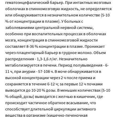
гематоэнцефалический барьер. При интактных мозговых
оболочках в спинномозговую жидкость, не определяется
или обнаруживается в незначительном количестве (5-10
% от концентрации в плазме). У больных с
заболеваниями центральной нервной системы,
особенно при воспалительных процессах в оболочках
мозга, концентрация в спинномозговой жидкости
составляет 8-36 % концентрации в плазме. Проникает
через плацентарный барьер в грудное молоко. Объем
распределения - 1,3-1,6 л/кг. Незначительно
метаболизируется в печени. Период полувыведения - 6-
11 ч, при анурии - 57-108 ч. В моче обнаруживается в
высокой концентрации через 2 ч после приема и
сохраняется в течение 6-12 ч; за первые 12 ч почками
выводится до 10-20 % дозы. В меньших количествах (5-10
% общей, дозы) выводится с желчью в кишечник, где
происходит частичное обратное всасывание, что
способствует длительной циркуляции активного
вещества в организме (кишечно-печеночная