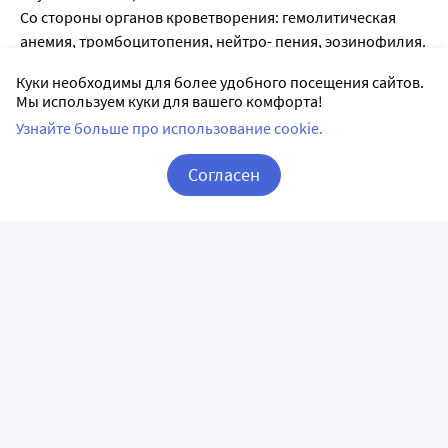
Со стороны органов кроветворения: гемолитическая
анемия, тромбоцитопения, нейтро- пения, эозинофилия.
Со стороны мочевыделительной системы: азотемия,
Куки необходимы для более удобного посещения сайтов.
гиперкреатининемия.
Мы используем куки для вашего комфорта!
Аллергические и иммунопатологические реакции:
Узнайте больше про использование cookie.
макулопапулезная сыпь, гиперемия кожи,
ангионевротический отек, анафилактоидные реакции,
Согласен
лекарственная системная красная волчанка,
Корзина
Вход / Регистрация
фотосенсибилизация.
Прочие: суперинфекция, кандидоз, гиповитаминоз В,
гипербилирубинемия, изменение цвета зубной эмали у
детей, стоматит.
Список литературы:
1.
Государственный реестр лекарственных средств
;
2. Анатомо-терапевтическо-химическая классификация
(ATX);