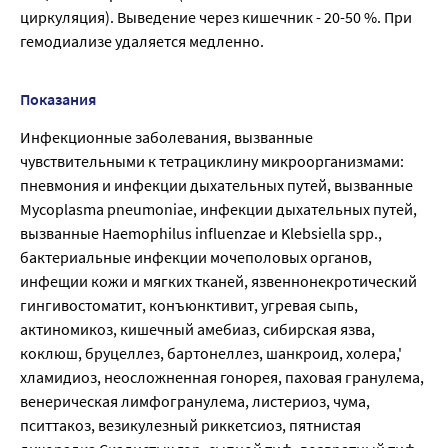
циркуляция). Выведение через кишечник - 20-50 %. При
гемодиализе удаляется медленно.
Показания
Инфекционные заболевания, вызванные
чувствительными к тетрациклину микроорганизмами:
пневмония и инфекции дыхательных путей, вызванные
Mycoplasma pneumoniae, инфекции дыхательных путей,
вызванные Haemophilus influenzae и Klebsiella spp.,
бактериальные инфекции мочеполовых органов,
инфещии кожи и мягких тканей, язвеннонекротический
гингивостоматит, конъюнктивит, угревая сыпь,
актиномикоз, кишечный амебиаз, сибирская язва,
коклюш, бруцеллез, бартонеллез, шанкроид, холера,'
хламидиоз, неосложненная гонорея, паховая гранулема,
венерическая лимфогранулема, листериоз, чума,
пситтакоз, везикулезный риккетсиоз, пятнистая