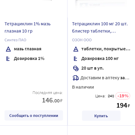
Тетрациклин 1% мазь
Тетрациклин 100 мг 20 шт.
глазная 10 гр
блистер таблетки,
покрытые пленочной
Синтез ПАО
ОЗОН ООО
оболочкой
мазь глазная
таблетки, покрытые пленочной оболочкой
Дозировка 1%
Дозировка 100 мг
20 шт в уп.
Доставим в аптеку
завтра
В наличии
Последняя цена:
19
Цена:
241
146
.00
₽
194
₽
Сообщить о поступлении
Купить