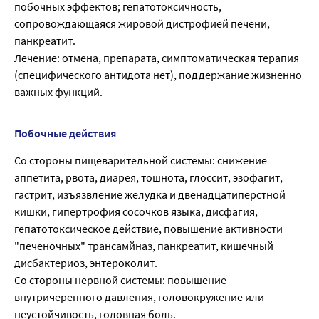
побочных эффектов; гепатотоксичность,
сопровождающаяся жировой дистрофией печени,
панкреатит.
Лечение: отмена, препарата, симптоматическая терапия
(специфического антидота нет), поддержание жизненно
важных функций.
Побочные действия
Со стороны пищеварительной системы: снижение
аппетита, рвота, диарея, тошнота, глоссит, эзофагит,
гастрит, изъязвление желудка и двенадцатиперстной
кишки, гипертрофия сосочков языка, дисфагия,
гепатотоксическое действие, повышение активности
"печеночных" трансамйназ, панкреатит, кишечный
дисбактериоз, энтероколит.
Со стороны нервной системы: повышение
внутричерепного давления, головокружение или
неустойчивость, головная боль.