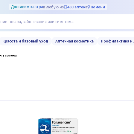
Доставим
завтра
в любую из
480 аптек
в
Тюмени
Красота и базовый уход
Аптечная косметика
Профилактика и 
ин в тюмени