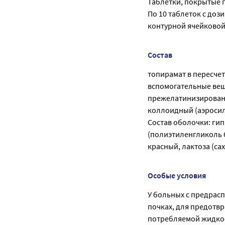
Таблетки, покрытые пл
По 10 таблеток с дози
контурной ячейковой
Состав
топирамат в пересчете
вспомогательные вещ
прежелатинизированн
коллоидный (аэросил)
Состав оболочки: ги
(полиэтиленгликоль 6
красный, лактоза (са
Особые условия
У больных с предрас
почках, для предотв
потребляемой жидко