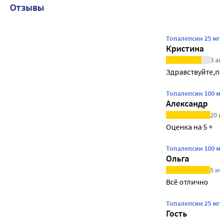
Отзывы
Топалепсин 25 м
Кристина
3 а
Здравствуйте,п
Топалепсин 100 
Александр
20 
Оценка на 5 +
Топалепсин 100 
Ольга
5 и
Всё отлично
Топалепсин 25 м
Гость