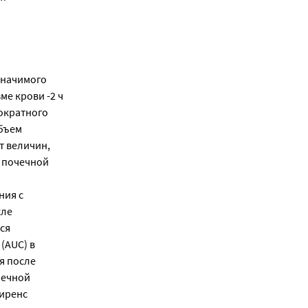
значимого
е крови -2 ч
гократного
Объем
от величин,
и почечной
ния с
сле
ся
(AUC) в
я после
чечной
лиренс