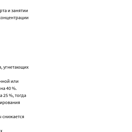
та и занятии
концентрации
в, угнетающих
нной или
на 40 %.
 25 %, тогда
зирования
ы снижается
х