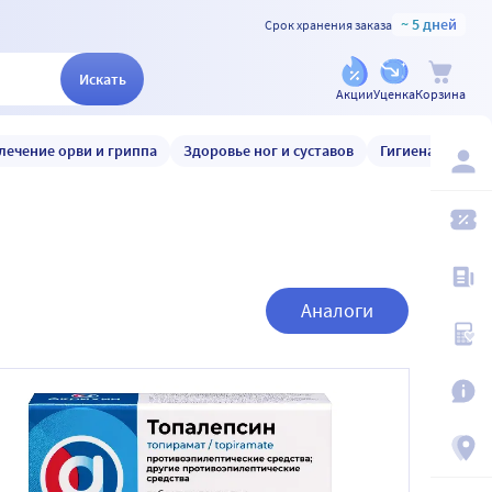
~ 5 дней
Срок хранения заказа
Искать
Акции
Уценка
Корзина
лечение орви и гриппа
Здоровье ног и суставов
Гигиена и уход
Аналоги