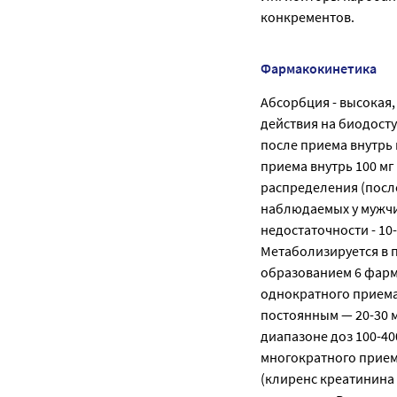
конкрементов.
Фармакокинетика
Абсорбция - высокая,
действия на биодост
после приема внутрь 
приема внутрь 100 мг 
распределения (после 
наблюдаемых у мужчин
недостаточности - 10
Метаболизируется в 
образованием 6 фарм
однократного приема
постоянным — 20-30 м
диапазоне доз 100-4
многократного приема
(клиренс креатинина