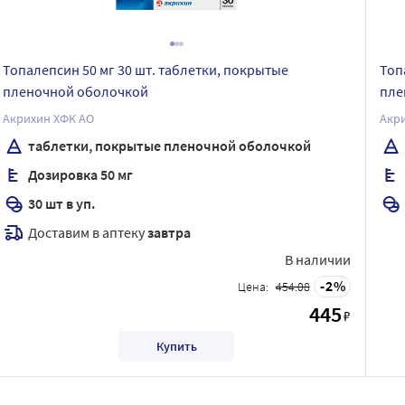
Топалепсин 50 мг 30 шт. таблетки, покрытые
Топ
пленочной оболочкой
пле
Акрихин ХФК АО
Акр
таблетки, покрытые пленочной оболочкой
Дозировка 50 мг
30 шт в уп.
Доставим в аптеку
завтра
В наличии
2
Цена:
454.08
445
₽
Купить