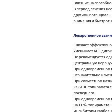
Влияние на способно
В период лечения не
другими потенциаль
внимания и быстроты
Лекарственное взаи
Снижает эффективно
Уменьшает AUC дигокс
Не рекомендуется од
центральную нервную
При одновременном п
незначительно изменя
При совместном назн
как AUC топирамата 
последнего.
При одновременном п
на 11 %, топирамата - 
Ингибиторы карбоан