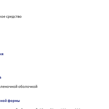
ое средство
ия
а
пленочной оболочкой
нной формы