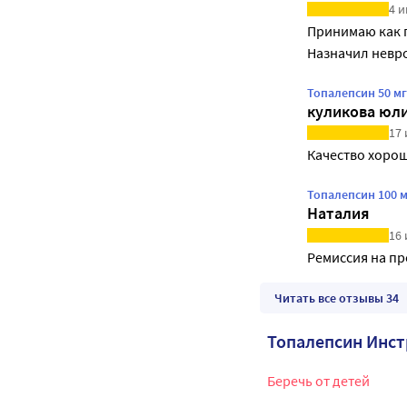
4 и
Принимаю как п
Назначил невр
Топалепсин 50 м
куликова юл
17 
Качество хорош
Топалепсин 100 
Наталия
16 
Ремиссия на пр
Читать все отзывы 34
Топалепсин Инс
Беречь от детей