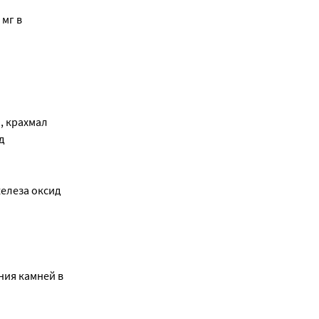
 мг в
, крахмал
д
железа оксид
ния камней в