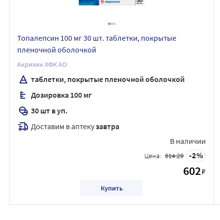
Топалепсин 100 мг 30 шт. таблетки, покрытые
пленочной оболочкой
Акрихин ХФК АО
таблетки, покрытые пленочной оболочкой
Дозировка 100 мг
30 шт в уп.
Доставим в аптеку
завтра
В наличии
2
Цена:
614.29
602
₽
Купить