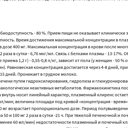
 биодоступность - 80 %. Прием пищи не оказывает клинически 
упность. Время достижения максимальной концентрации в плазм
в дозе 400 мг. Максимальная концентрация в крови после мно
2 раза в сутки - 6,76 мкг/мл. Связь с белками плазмы - 13-17%. 
приема 1,2 г) - 0,55-0,8 л/кг, зависит от пола (у женщин - 50 % 
). Равновесная концентрация достигается через 4-8 дней, пр
-15 дней. Проникает в грудное молоко.
печени путем гидроксилирования, гидролиза и глюкуронирова
акологически неактивных метаболитов. Фармакокинетика по
 внутрь носит линейный характер, плазменный клиренс остает
л/мин; величина площади под кривой «концентрация - время» 
00 мг возрастает пропорционально дозе. Период полувыведени
 50 и 100 мг 2 раза в сутки -21 ч. При тяжелой печеночной и по
 менее 60 мл/мин) недостаточности плазменный и почечный к