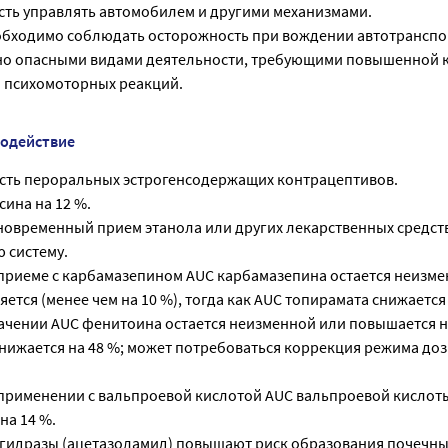
сть управлять автомобилем и другими механизмами.
обходимо соблюдать осторожность при вождении автотранспор
но опасными видами деятельности, требующими повышенной 
 психомоторных реакций.
модействие
сть пероральных эстрогенсодержащих контрацептивов.
ина на 12 %.
новременный прием этанола или других лекарственных средст
 систему.
риеме с карбамазепином AUC карбамазепина остается неизме
ется (менее чем на 10 %), тогда как AUC топирамата снижается 
ачении AUC фенитоина остается неизменной или повышается на
снижается на 48 %; может потребоваться коррекция режима до
рименении с вальпроевой кислотой AUC вальпроевой кислот
нa 14 %.
гидразы (ацетазоламид) повышают риск образования почечны