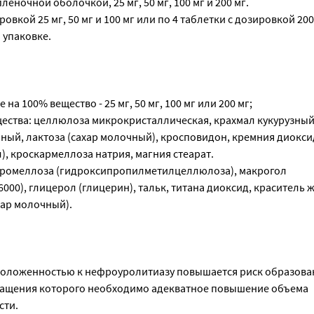
еночной оболочкой, 25 мг, 50 мг, 100 мг и 200 мг.
ровкой 25 мг, 50 мг и 100 мг или по 4 таблетки с дозировкой 200
 упаковке.
 на 100% вещество - 25 мг, 50 мг, 100 мг или 200 мг;
ества: целлюлоза микрокристаллическая, крахмал кукурузный
ый, лактоза (сахар молочный), кросповидон, кремния диокси
, кроскармеллоза натрия, магния стеарат.
промеллоза (гидроксипропилметилцеллюлоза), макрогол
000), глицерол (глицерин), тальк, титана диоксид, краситель 
хар молочный).
положенностью к нефроуролитиазу повышается риск образова
ращения которого необходимо адекватное повышение объема
сти.