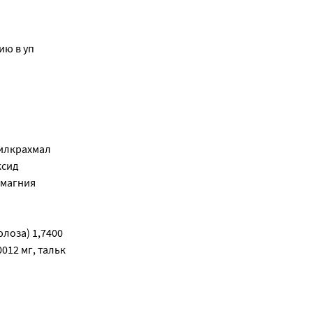
ию в уп
тилкрахмал
ксид
 магния
лоза) 1,7400
012 мг, тальк