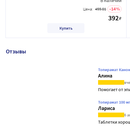
В наличии
14
Цена:
455.81
392
₽
Купить
Отзывы
Топирамат Канон
Алина
вче
Помогает от эп
Топирамат 100 м
Лариса
6 а
Таблетки хоро