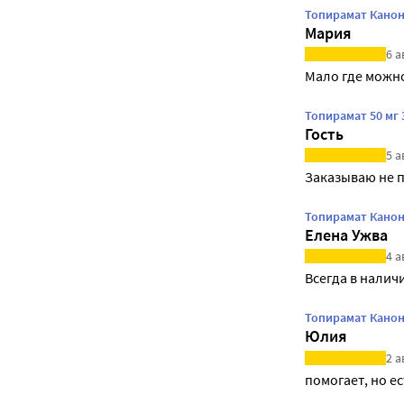
Топирамат Канон
Мария
6 а
Мало где можно
Топирамат 50 мг
Гость
5 а
Заказываю не 
Топирамат Канон
Елена Ужва
4 а
Всегда в налич
Топирамат Канон
Юлия
2 а
помогает, но е