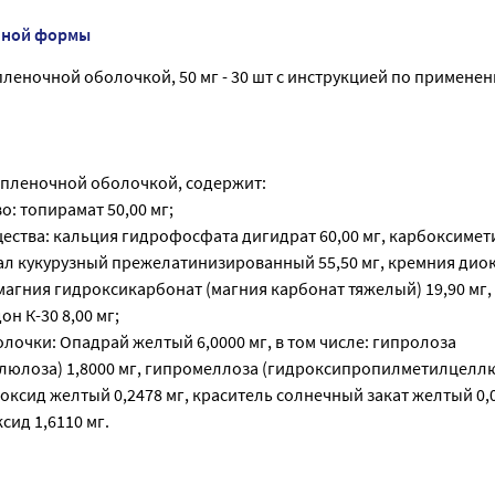
нной формы
леночной оболочкой, 50 мг - 30 шт с инструкцией по применен
я пленочной оболочкой, содержит:
: топирамат 50,00 мг;
ества: кальция гидрофосфата дигидрат 60,00 мг, карбоксиме
мал кукурузный прежелатинизированный 55,50 мг, кремния дио
магния гидроксикарбонат (магния карбонат тяжелый) 19,90 мг,
он К-30 8,00 мг;
лочки: Опадрай желтый 6,0000 мг, в том числе: гипролоза
юлоза) 1,8000 мг, гипромеллоза (гидроксипропилметилцеллю
 оксид желтый 0,2478 мг, краситель солнечный закат желтый 0,0
ксид 1,6110 мг.