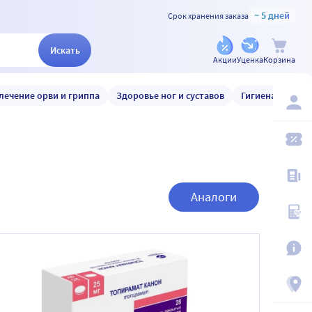
~ 5 дней
Срок хранения заказа
Искать
Акции
Уценка
Корзина
лечение орви и гриппа
Здоровье ног и суставов
Гигиена и уход
Аналоги