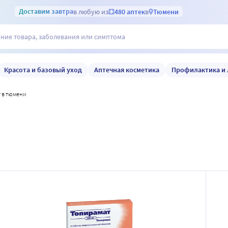
Доставим
завтра
в любую из
480 аптек
в
Тюмени
Красота и базовый уход
Аптечная косметика
Профилактика и 
т в тюмени