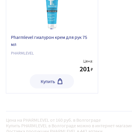
Pharmlevel гиалурон крем для рук 75
мл
PHARMLEVEL
Цена:
201
₽
Купить
Цена на PHARMLEVEL от 160 руб. в Волгограде
Купить PHARMLEVEL в Волгограде можно в интернет-магазин
Доставка продукции PHARMLEVEL в 442 аптеки