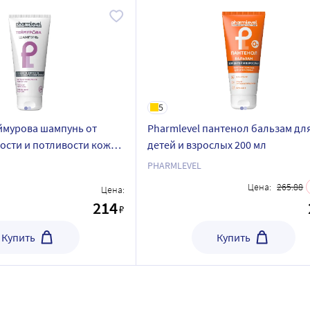
5
еймурова шампунь от
Pharmlevel пантенол бальзам дл
ости и потливости кожи
детей и взрослых 200 мл
л
PHARMLEVEL
Цена:
265.88
Цена:
214
₽
Купить
Купить