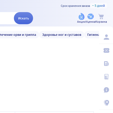
~ 5 дней
Срок хранения заказа
Искать
Акции
Уценка
Корзина
лечение орви и гриппа
Здоровье ног и суставов
Гигиена и уход