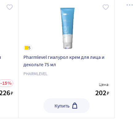
5
я
Pharmlevel гиалурол крем для лица и
декольте 75 мл
PHARMLEVEL
15
Цена:
226
202
₽
₽
Купить