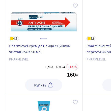
4.7
4.8
Pharmlevel крем для лица с цинком
Pharmlevel т
чистая кожа 50 мл
перхоти жирн
головы 200 м
PHARMLEVEL
PHARMLEVEL
15
Цена:
188.24
160
₽
Купить