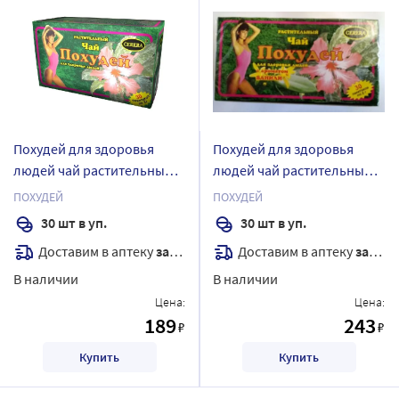
Похудей для здоровья
Похудей для здоровья
людей чай растительный 2
людей чай растительный/
гр 30 шт. фильтр-пакеты
ваниль 2 гр 30 шт. фильтр-
ПОХУДЕЙ
ПОХУДЕЙ
пакеты
30 шт в уп.
30 шт в уп.
Доставим в аптеку
завтра
Доставим в аптеку
завтра
В наличии
В наличии
Цена:
Цена:
189
243
₽
₽
Купить
Купить