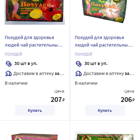
Похудей для здоровья
Похудей для здоровья
людей чай растительный/
людей чай растительный/
манго 2 гр 30 шт. фильтр-
малина 2 гр 30 шт. фильтр-
ПОХУДЕЙ
ПОХУДЕЙ
пакеты
пакеты
30 шт в уп.
30 шт в уп.
Доставим в аптеку
завтра
Доставим в аптеку
завтра
В наличии
В наличии
Цена:
Цена:
207
206
₽
₽
Купить
Купить