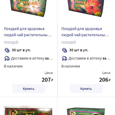
Похудей для здоровья
Похудей для здоровья
людей чай растительный/
людей чай растительный/
земляника 2 гр 30 шт.
лесная ягода 2 гр 30 шт.
ПОХУДЕЙ
ПОХУДЕЙ
фильтр-пакеты
фильтр-пакеты
30 шт в уп.
30 шт в уп.
Доставим в аптеку
завтра
Доставим в аптеку
завтра
В наличии
В наличии
Цена:
Цена:
207
206
₽
₽
Купить
Купить