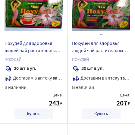
Похудей для здоровья
Похудей для здоровья
людей чай растительный/
людей чай растительный/
каппучино 2 гр 30 шт.
черника 2 гр 30 шт.
ПОХУДЕЙ
ПОХУДЕЙ
фильтр-пакеты
фильтр-пакеты
30 шт в уп.
30 шт в уп.
Доставим в аптеку
завтра
Доставим в аптеку
завтра
В наличии
В наличии
Цена:
Цена:
243
207
₽
₽
Купить
Купить