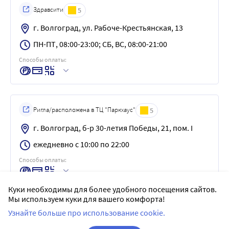
Здравсити
5
г. Волгоград, ул. Рабоче-Крестьянская, 13
ПН-ПТ, 08:00-23:00; СБ, ВС, 08:00-21:00
Способы оплаты:
Ригла/расположена в ТЦ "Паркхаус"
5
г. Волгоград, б-р 30-летия Победы, 21, пом. I
ежедневно с 10:00 по 22:00
Способы оплаты:
Куки необходимы для более удобного посещения сайтов.
Мы используем куки для вашего комфорта!
СОЦИАЛЬНАЯ АПТЕКА
5
Узнайте больше про использование cookie.
г. Волгоград, ул. Маршала Еременко, 122