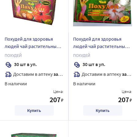
Похудей для здоровья
Похудей для здоровья
людей чай растительный/
людей чай растительный/
мандарин-апельсин 2 гр 30
зеленое яблоко 2 гр 30 шт.
ПОХУДЕЙ
ПОХУДЕЙ
шт. фильтр-пакеты
фильтр-пакеты
30 шт в уп.
30 шт в уп.
Доставим в аптеку
завтра
Доставим в аптеку
завтра
В наличии
В наличии
Цена:
Цена:
207
207
₽
₽
Купить
Купить