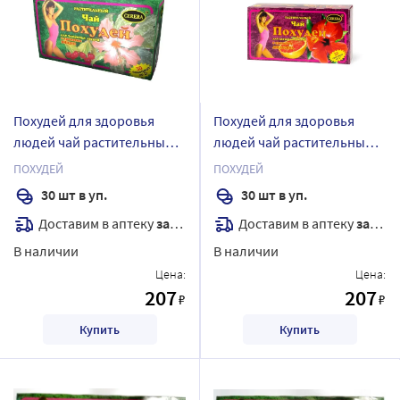
Похудей для здоровья
Похудей для здоровья
людей чай растительный/
людей чай растительный/
вишня 2 гр 30 шт. фильтр-
апельсин 2 гр 30 шт.
ПОХУДЕЙ
ПОХУДЕЙ
пакеты
фильтр-пакеты
30 шт в уп.
30 шт в уп.
Доставим в аптеку
завтра
Доставим в аптеку
завтра
В наличии
В наличии
Цена:
Цена:
207
207
₽
₽
Купить
Купить