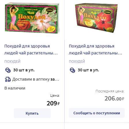
Похудей для здоровья
Похудей для здоровья
людей чай растительный/
людей чай растительный/
роза 2 гр 30 шт. фильтр-
лимон 2 гр 30 шт. фильтр-
ПОХУДЕЙ
ПОХУДЕЙ
пакеты
пакеты
30 шт в уп.
30 шт в уп.
Доставим в аптеку
завтра
В наличии
Последняя цена:
Цена:
206
.00
₽
209
₽
Сообщить о поступлении
Купить