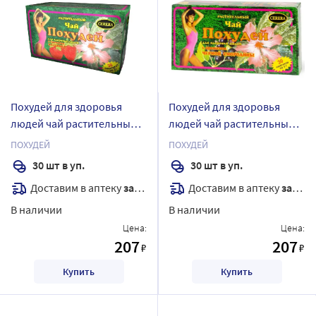
Похудей для здоровья
Похудей для здоровья
людей чай растительный/
людей чай растительный/
клубника 2 гр 30 шт.
черная смородина 2 гр 30
ПОХУДЕЙ
ПОХУДЕЙ
фильтр-пакеты
шт. фильтр-пакеты
30 шт в уп.
30 шт в уп.
Доставим в аптеку
завтра
Доставим в аптеку
завтра
В наличии
В наличии
Цена:
Цена:
207
207
₽
₽
Купить
Купить