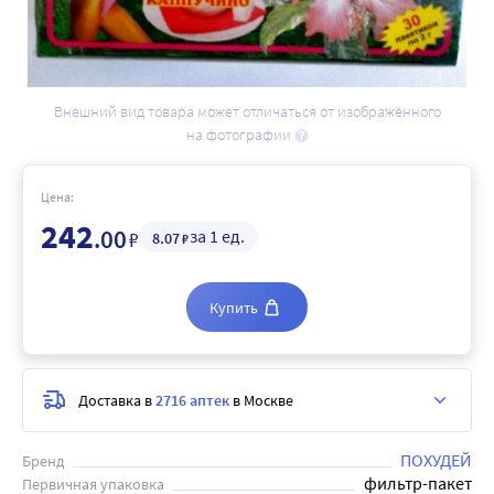
Внешний вид товара может отличаться от изображённого
на фотографии
Цена:
242
.00
за 1 ед.
₽
8
.07
₽
Купить
Доставка в
2716 аптек
в Москве
ПОХУДЕЙ
Бренд
фильтр-пакет
Первичная упаковка