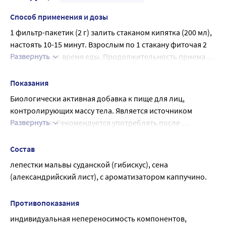
Способ применения и дозы
1 фильтр-пакетик (2 г) залить стаканом кипятка (200 мл), 
настоять 10-15 минут. Взрослым по 1 стакану фиточая 2 
Развернуть
раза в день во время еды. Продолжительность приема - 2 
недели.
Показания
Биологически активная добавка к пище для лиц, 
контролирующих массу тела. Является источником 
Развернуть
антоцианов. Рекомендуется употреблять после 
обильного застолья, снимает синдром похмелья. 
Обладает легким слабительным действием. Перед 
Состав
применением рекомендуется проконсультироваться с 
лепестки мальвы суданской (гибискус), сена 
врачом.
(александрийский лист), с ароматизатором каппучино.
Противопоказания
индивидуальная непереносимость компонентов, 