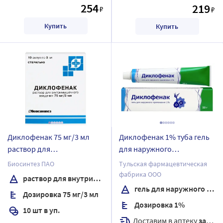
254
219
₽
₽
Купить
Купить
Диклофенак 75 мг/3 мл
Диклофенак 1% туба гель
раствор для
для наружного
внутримышечного
применения 50 гр
Биосинтез ПАО
Тульская фармацевтическая
введения 3 мл ампулы 10
фабрика ООО
раствор для внутримышечного введения
шт.
гель для наружного применения
Дозировка 75 мг/3 мл
Дозировка 1%
10 шт в уп.
Доставим в аптеку
завтра