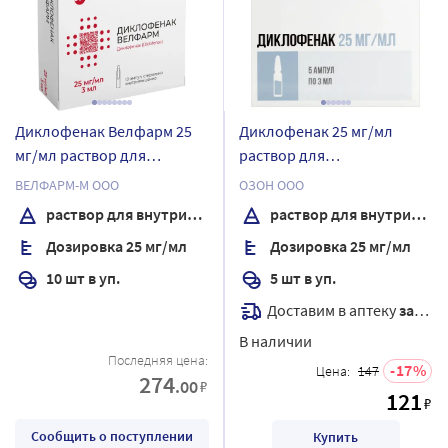
Диклофенак Велфарм 25
Диклофенак 25 мг/мл
мг/мл раствор для
раствор для
внутримышечного
внутримышечного
ВЕЛФАРМ-М ООО
ОЗОН ООО
введения 3 мл ампулы 10
введения 3 мл ампулы 5
раствор для внутримышечного введения
раствор для внутримышечного введения
шт.
шт.
Дозировка 25 мг/мл
Дозировка 25 мг/мл
10 шт в уп.
5 шт в уп.
Доставим в аптеку
завтра
В наличии
Последняя цена:
17
Цена:
147
274
.00
₽
121
₽
Сообщить о поступлении
Купить