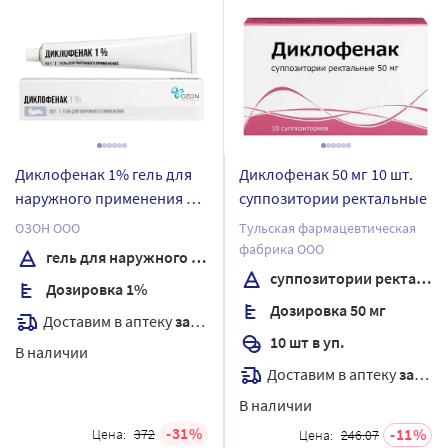
Диклофенак 1% гель для
Диклофенак 50 мг 10 шт.
наружного применения 50
суппозитории ректальные
гр
ОЗОН ООО
Тульская фармацевтическая
фабрика ООО
гель для наружного применения
суппозитории ректальные
Дозировка 1%
Дозировка 50 мг
Доставим в аптеку
завтра
10 шт в уп.
В наличии
Доставим в аптеку
завтра
В наличии
31
11
Цена:
372
Цена:
246.07