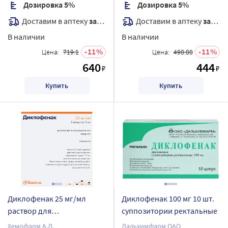
Дозировка 5%
Дозировка 5%
Доставим в аптеку
завтра
Доставим в аптеку
завтра
В наличии
В наличии
11
11
Цена:
719.1
Цена:
498.88
640
444
₽
₽
Купить
Купить
Диклофенак 25 мг/мл
Диклофенак 100 мг 10 шт.
раствор для
суппозитории ректальные
внутримышечного
Хемофарм А.Д.
Дальхимфарм ОАО