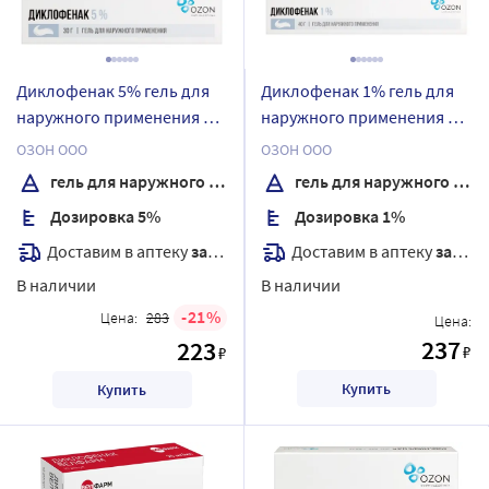
Диклофенак 5% гель для
Диклофенак 1% гель для
наружного применения 30
наружного применения 40
гр
гр
ОЗОН ООО
ОЗОН ООО
гель для наружного применения
гель для наружного применения
Дозировка 5%
Дозировка 1%
Доставим в аптеку
завтра
Доставим в аптеку
завтра
В наличии
В наличии
21
Цена:
283
Цена:
237
223
₽
₽
Купить
Купить