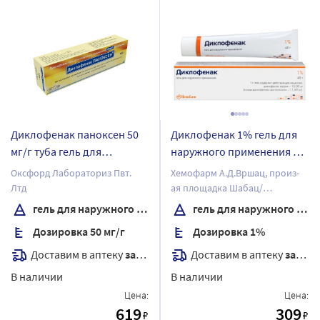
Диклофенак паноксен 50
Диклофенак 1% гель для
мг/г туба гель для
наружного применения 40
наружного применения
гр
Оксфорд Лабораториз Пвт.
Хемофарм А.Д.Вршац, произ-
100 гр
Лтд
ая площадка Шабац/
Хемофарм А.Д.
гель для наружного применения
гель для наружного применения
Дозировка 50 мг/г
Дозировка 1%
Доставим в аптеку
завтра
Доставим в аптеку
завтра
В наличии
В наличии
Цена:
Цена:
619
309
₽
₽