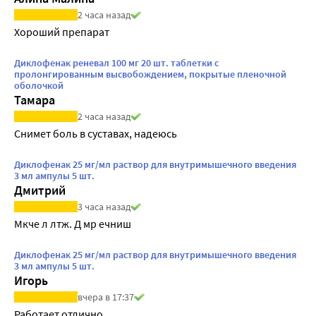
2 часа назад
Хороший препарат
Диклофенак реневал 100 мг 20 шт. таблетки с
пролонгированным высвобождением, покрытые пленочной
оболочкой
Тамара
2 часа назад
Снимет боль в суставах, надеюсь
Диклофенак 25 мг/мл раствор для внутримышечного введения
3 мл ампулы 5 шт.
Дмитрий
3 часа назад
Мкче л лтж. Д мр ечниш
Диклофенак 25 мг/мл раствор для внутримышечного введения
3 мл ампулы 5 шт.
Игорь
вчера в 17:37
Работает отлично