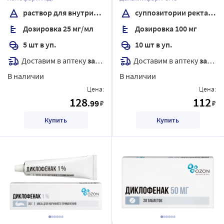
введения 3 мл ампулы 5
раствор для внутримышечного введения
суппозитории ректальные
шт.
Дозировка 25 мг/мл
Дозировка 100 мг
5 шт в уп.
10 шт в уп.
Доставим в аптеку
завтра
Доставим в аптеку
завтра
В наличии
В наличии
Цена:
Цена:
128
112
.99
₽
₽
Купить
Купить