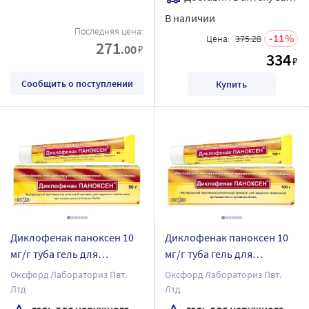
В наличии
Последняя цена:
11
Цена:
375.28
271
.00
₽
334
₽
Сообщить о поступлении
Купить
Диклофенак паноксен 10
Диклофенак паноксен 10
мг/г туба гель для
мг/г туба гель для
наружного применения 50
наружного применения
Оксфорд Лабораториз Пвт.
Оксфорд Лабораториз Пвт.
гр
100 гр
Лтд
Лтд
гель для наружного применения
гель для наружного применения