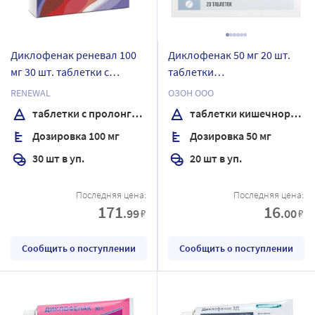
Диклофенак реневал 100
Диклофенак 50 мг 20 шт.
мг 30 шт. таблетки с
таблетки
пролонгированным
кишечнорастворимые ,
RENEWAL
ОЗОН ООО
высвобождением,
покрытые пленочной
таблетки с пролонгированным высвобождением, покрытые пленочной оболочкой
таблетки кишечнорастворимые , покрытые пленочной оболочкой
покрытые пленочной
оболочкой
Дозировка 100 мг
Дозировка 50 мг
оболочкой
30 шт в уп.
20 шт в уп.
Последняя цена:
Последняя цена:
171
16
.99
.00
₽
₽
Сообщить о поступлении
Сообщить о поступлении