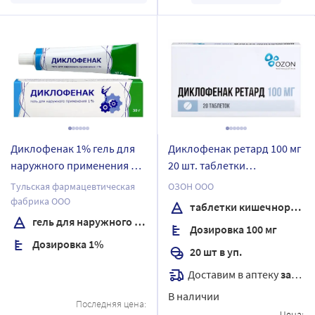
Диклофенак 1% гель для
Диклофенак ретард 100 мг
наружного применения 30
20 шт. таблетки
гр
кишечнорастворимые с
Тульская фармацевтическая
ОЗОН ООО
пролонгированным
фабрика ООО
таблетки кишечнорастворимые с пролонгированным высвобождением, покрытые пленочной оболочкой
высвобождением,
гель для наружного применения
Дозировка 100 мг
покрытые пленочной
Дозировка 1%
оболочкой
20 шт в уп.
Доставим в аптеку
завтра
В наличии
Последняя цена:
Цена: