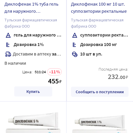
Диклофенак 1% туба гель
Диклофенак 100 мг 10 шт.
для наружного
суппозитории ректальные
применения 100 гр
Тульская фармацевтическая
Тульская фармацевтическая
фабрика ООО
фабрика ООО
гель для наружного применения
суппозитории ректальные
Дозировка 1%
Дозировка 100 мг
Доставим в аптеку
завтра
10 шт в уп.
В наличии
Последняя цена:
11
Цена:
511.24
232
.00
₽
455
₽
Купить
Сообщить о поступлении