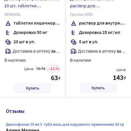
20 шт. таблетки
раствор для
кишечнорастворимые ,
внутримышечного
RENEWAL
Гротекс ООО
покрытые пленочной
введения 3 мл ампулы 5
таблетки кишечнорастворимые , покрытые пленочной оболочкой
раствор для внутримышечного введения
оболочкой
шт.
Дозировка 50 мг
Дозировка 25 мг/мл
20 шт в уп.
5 шт в уп.
Доставим в аптеку
завтра
Доставим в аптеку
завтра
В наличии
В наличии
11
Цена:
70.79
Цена:
143
63
₽
₽
Купить
Купить
Отзывы
Диклофенак 10 мг/г туба мазь для наружного применения 30 гр
Алина Малина