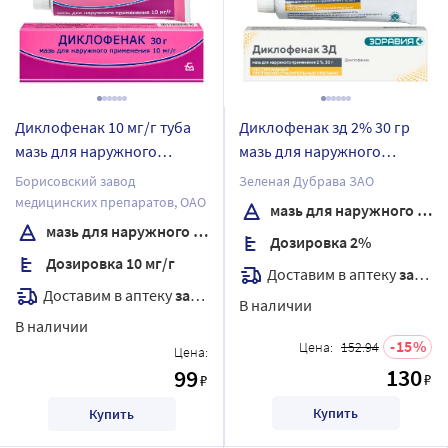
Диклофенак 10 мг/г туба
Диклофенак зд 2% 30 гр
мазь для наружного
мазь для наружного
применения 30 гр
применения
Борисовский завод
Зеленая Дубрава ЗАО
медицинских препаратов, ОАО
мазь для наружного применения
мазь для наружного применения
Дозировка 2%
Дозировка 10 мг/г
Доставим в аптеку
завтра
Доставим в аптеку
завтра
В наличии
В наличии
15
Цена:
152.94
Цена:
130
99
₽
₽
Купить
Купить