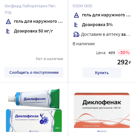
наружного применения 50
гр
Оксфорд Лабораториз Пвт.
ОЗОН ООО
гр
Лтд
гель для наружного применения
гель для наружного применения
Дозировка 5%
Дозировка 50 мг/г
Доставим в аптеку
завтра
В наличии
30
Цена:
423
Нет в наличии
292
₽
Сообщить о поступлении
Купить