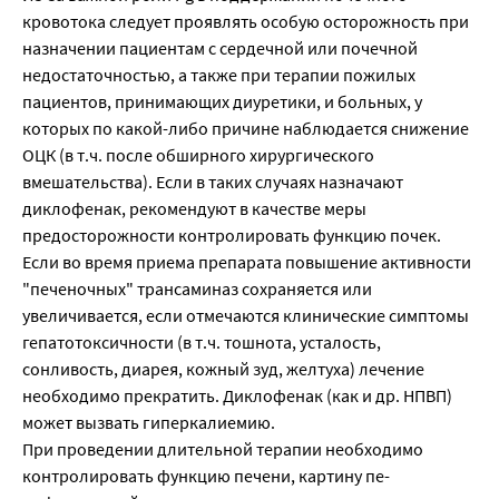
кровотока следует проявлять особую осторож­ность при
назначении пациентам с сердечной или почечной
недостаточностью, а также при те­рапии пожилых
пациентов, принимающих диуретики, и больных, у
которых по какой-либо при­чине наблюдается снижение
ОЦК (в т.ч. после обширного хирургического
вмешательства). Если в таких случаях назначают
диклофенак, рекомендуют в качестве меры
предосторожности кон­тролировать функцию почек.
Если во время приема препарата повышение активности
"печеночных" трансаминаз сохраняется или
увеличивается, если отмечаются клинические симптомы
гепатотоксичности (в т.ч. тошнота, усталость,
сонливость, диарея, кожный зуд, желтуха) лечение
необходимо прекратить. Диклофенак (как и др. НПВП)
может вызвать гиперкалиемию.
При проведении длительной терапии необходимо
контролировать функцию печени, картину пе­