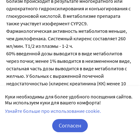
болизм происходит в результате многократного или
однократного гидроксилирования и конъюгирования с
глюкуроновой кислотой. В метаболизме препарата
также участвует изофермент CYP2C9.
Фармакологическая активность метаболитов меньше,
чем диклофенака. Системный клиренс составляет 260
мл/мин. Т1/2 из плазмы - 1-2 ч.
60% введенной дозы выво­дится в виде метаболитов
через почки; менее 1% выводится в неизмененном виде,
остальная часть дозы выводится в виде метаболитов с
желчью. У больных с выраженной почечной
недостаточностью (клиренс креатинина (КК) менее 10
мл/мин) увеличивается выведение метаболитов с
Куки необходимы для более удобного посещения сайтов.
желчью, при этом увеличения их концентра­ции в крови
Мы используем куки для вашего комфорта!
не наблюдается.
Узнайте больше про использование cookie.
У больных с хроническим гепатитом или
компенсированным циррозом печени
Согласен
фармакокинетические параметры не изменяются.
Корзина
Вход / Регистрация