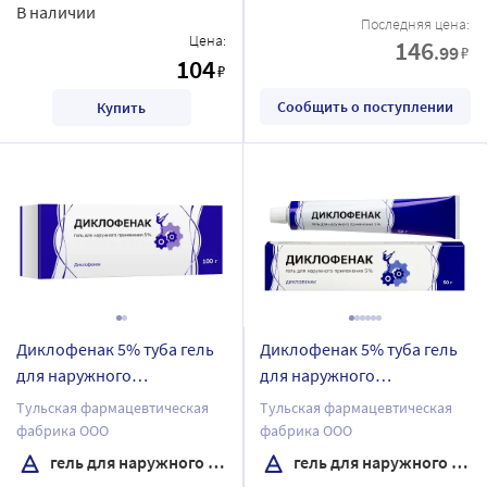
В наличии
Последняя цена:
Цена:
146
.99
₽
104
₽
Сообщить о поступлении
Купить
Диклофенак 5% туба гель
Диклофенак 5% туба гель
для наружного
для наружного
применения 100 гр
применения 50 гр
Тульская фармацевтическая
Тульская фармацевтическая
фабрика ООО
фабрика ООО
гель для наружного применения
гель для наружного применения