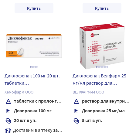
Купить
Купить
Диклофенак 100 мг 20 шт.
Диклофенак Велфарм 25
таблетки
мг/мл раствор для
пролонгированные
внутримышечного
Хемофарм ООО
ВЕЛФАРМ-М ООО
покрытые пленочной
введения 3 мл ампулы 5
таблетки с пролонгированным высвобождением, покрытые пленочной оболочкой
раствор для внутримышечного введения
оболочкой
шт.
Дозировка 100 мг
Дозировка 25 мг/мл
20 шт в уп.
5 шт в уп.
Доставим в аптеку
завтра