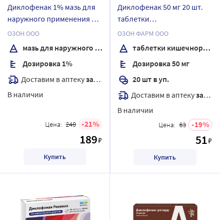
Диклофенак 1% мазь для
Диклофенак 50 мг 20 шт.
наружного применения 30
таблетки
гр
кишечнорастворимые,
ОЗОН ООО
ОЗОН ФАРМ ООО
покрытые оболочкой
мазь для наружного применения
таблетки кишечнорастворимые, покрытые Оболочкой
Дозировка 1%
Дозировка 50 мг
Доставим в аптеку
завтра
20 шт в уп.
В наличии
Доставим в аптеку
завтра
В наличии
21
19
Цена:
240
Цена:
63
189
51
₽
₽
Купить
Купить