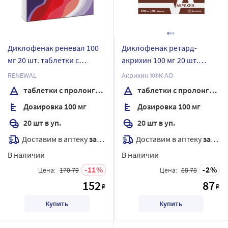
Диклофенак реневал 100
Диклофенак ретард-
мг 20 шт. таблетки с
акрихин 100 мг 20 шт.
пролонгированным
таблетки с
RENEWAL
Акрихин ХФК АО
высвобождением,
пролонгированным
таблетки с пролонгированным высвобождением, покрытые пленочной оболочкой
таблетки с пролонгированным высвобождением, покрытые пленочной оболочкой
покрытые пленочной
высвобождением,
Дозировка 100 мг
Дозировка 100 мг
оболочкой
покрытые пленочной
оболочкой
20 шт в уп.
20 шт в уп.
Доставим в аптеку
завтра
Доставим в аптеку
завтра
В наличии
В наличии
11
2
Цена:
170.79
Цена:
88.78
152
87
₽
₽
Купить
Купить