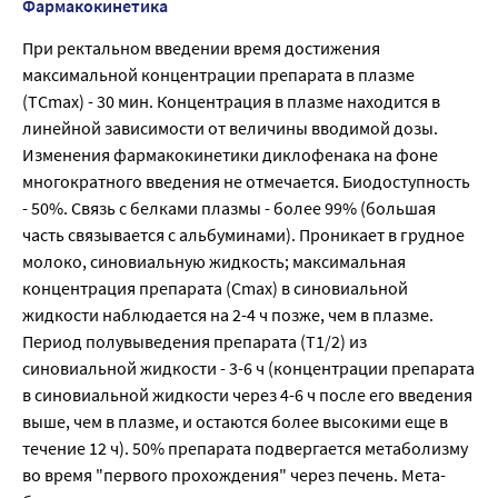
Фармакокинетика
При ректальном введении время достижения
максимальной концентрации препарата в плазме
(ТСmах) - 30 мин. Концентрация в плазме находится в
линейной зависимости от величины вводимой дозы.
Изменения фармакокинетики диклофенака на фоне
многократного введения не отмечается. Биодоступность
- 50%. Связь с белками плазмы - более 99% (большая
часть связывается с аль­буминами). Проникает в грудное
молоко, синовиальную жидкость; максимальная
концентрация препарата (Сmах) в синовиальной
жидкости наблюдается на 2-4 ч позже, чем в плазме.
Период полувыведения препарата (Т1/2) из
синовиальной жидкости - 3-6 ч (концентрации препарата
в синовиальной жидкости через 4-6 ч после его введения
выше, чем в плазме, и остаются более высокими еще в
течение 12 ч). 50% препарата подвергается метаболизму
во время "первого прохождения" через печень. Мета­