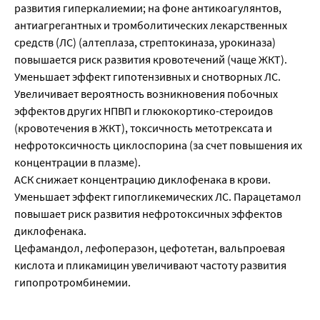
развития гиперкалиемии; на фоне антикоагулянтов,
антиагрегантных и тромболитических лекарственных
средств (ЛС) (алтеплаза, стрептокиназа, урокиназа)
повышается риск развития кровотечений (чаще ЖКТ).
Уменьшает эффект гипотензивных и снотворных ЛС.
Увеличивает вероятность возникновения побочных
эффектов других НПВП и глюкокортико-стероидов
(кровотечения в ЖКТ), токсичность метотрексата и
нефротоксичность циклоспорина (за счет повышения их
концентрации в плазме).
АСК снижает концентрацию диклофенака в крови.
Уменьшает эффект гипогликемических ЛС. Парацетамол
повышает риск развития нефротоксичных эффектов
диклофенака.
Цефамандол, лефоперазон, цефотетан, вальпроевая
кислота и пликамицин увеличивают частоту развития
гипопротромбинемии.