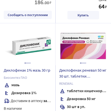
186
.00
₽
64
₽
Сообщить о поступлении
Купить
Диклофенак 1% мазь 30 гр
Диклофенак реневал 50 мг
30 шт. таблетки
Биосинтез ПАО
кишечнорастворимые ,
RENEWAL
мазь
покрытые пленочной
таблетки кишечнорастворимые , покрытые пленочной оболочкой
Дозировка 1%
оболочкой
Дозировка 50 мг
Доставим в аптеку
завтра
30 шт в уп.
В наличии