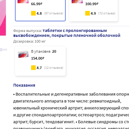
66
.99
₽
100
.99
₽
4.8
4.9
(
87
отзывов)
(
72
отзыва)
таблетки с пролонгированным
Форма выпуска:
высвобождением, покрытые пленочной оболочкой
Дозировка:
100 мг
афии
В упаковке:
20
154
.00
₽
4.7
(
12
отзывов)
Показания
• Воспалительные и дегенеративные заболевания опорн
двигательного аппарата в том числе: ревматоидный,
ювенильный хронический артрит; анкилозирующий сп
и другие спондилоартропатии; остеоартроз; подагриче
артрит; бурсит, тендовагинит. • Болевые синдромы со с
позвоночника (люмбаго, ишиалгия, оссалгия, невралгия