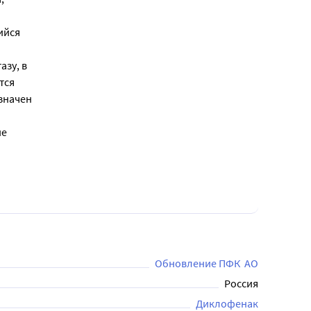
и
ийся
азу, в
тся
значен
ие
Обновление ПФК  АО
Россия
Диклофенак