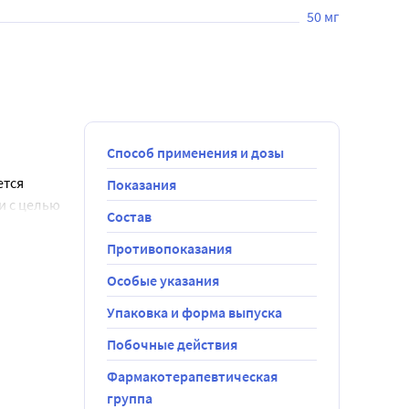
50 мг
Способ применения и дозы
тся 
Показания
 с целью 
Состав
разжевывать 
Противопоказания
Особые указания
ьной терапии 
Упаковка и форма выпуска
и утренней 
ред сном 
Побочные действия
Фармакотерапевтическая
олжна 
группа
рием 