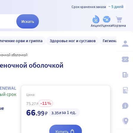
~ 5 дней
Срок хранения заказа
Искать
Акции
Уценка
Корзина
лечение орви и гриппа
Здоровье ног и суставов
Гигиена и уход
еночной оболочкой
леночной оболочкой
ENEWAL
ый срок
Цена:
11
75
.27
₽
ые
66
.99
за 1 ед.
₽
3
.35
₽
Купить