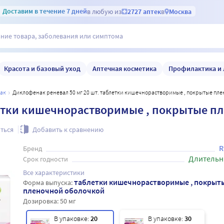
Доставим
в течение 7 дней
в любую из
2727 аптек
в
Москва
Красота и базовый уход
Аптечная косметика
Профилактика и 
нак
Диклофенак реневал 50 мг 20 шт. таблетки кишечнорастворимые , покрытые пл
летки кишечнорастворимые , покрытые п
ться
Добавить к сравнению
R
Бренд
Длительн
Срок годности
Все характеристики
таблетки кишечнорастворимые , покрыт
Форма выпуска:
пленочной оболочкой
Дозировка:
50 мг
В упаковке:
20
В упаковке:
30