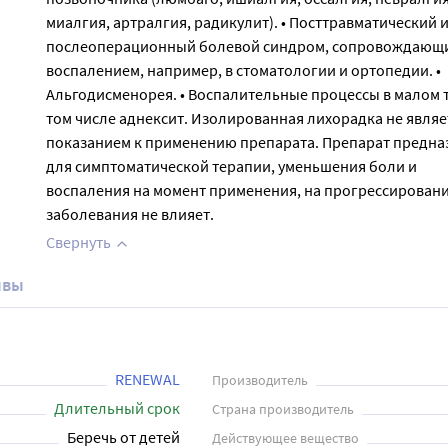
миалгия, артралгия, радикулит). • Посттравматический 
послеоперационный болевой синдром, сопровождающ
воспалением, например, в стоматологии и ортопедии. •
Альгодисменорея. • Воспалительные процессы в малом т
том числе аднексит. Изолированная лихорадка не являе
показанием к применению препарата. Препарат предна
для симптоматической терапии, уменьшения боли и
воспаления на момент применения, на прогрессирован
заболевания не влияет.
Свернуть
ывы
RENEWAL
Производитель
Длительный срок
Страна производитель
Беречь от детей
Действующее вещество