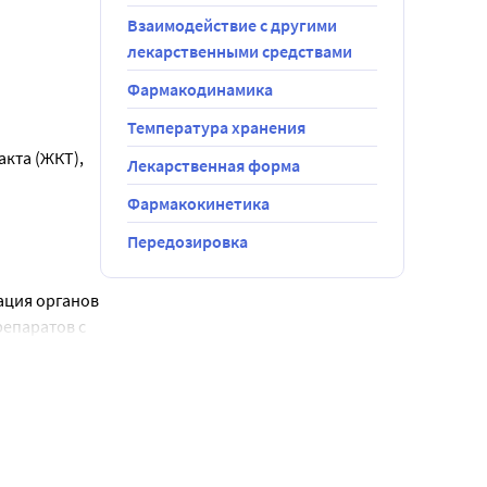
ие можно 
Взаимодействие с другими
и и 
лекарственными средствами
мг, 
Фармакодинамика
ует 
Температура хранения
, тальк, 
кта (ЖКТ), 
ссирование 
Лекарственная форма
Е172)]
 [1:1], 
Фармакокинетика
фат], 
стероидных 
Передозировка
я 
дицинских 
) менее 15 
ция органов 
епаратов с 
 
оким риском 
изъязвлений 
ять 
вотечением 
е.
 низкими 