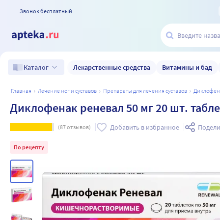
Звонок бесплатный
Лекарственные средства
Витамины и бад
Каталог
главная
лечение ног и суставов
препараты для лечения суставов
диклофе
Диклофенак реневал 50 мг 20 шт. таб
Добавить в избранное
Подели
(
87
отзывов)
По рецепту