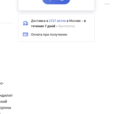
Доставка в
2727 аптек
в Москве
–
в
течение 7 дней
–
Бесплатно
Оплата при получении
о-
ондилит
ский
тороны
,